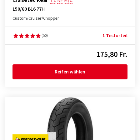
Cruisetec Rear
TL
RF
M/C
150/80 B16 77H
Custom/Cruiser/Chopper
1 Testurteil
(50)
175,80 Fr.
Reifen wählen