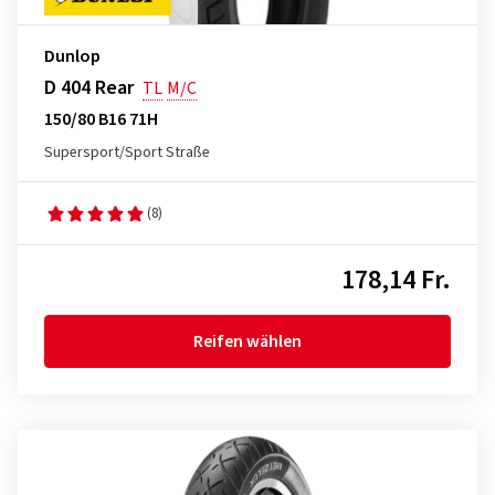
Dunlop
D 404 Rear
TL
M/C
150/80 B16 71H
Supersport/Sport Straße
(8)
178,14 Fr.
Reifen wählen