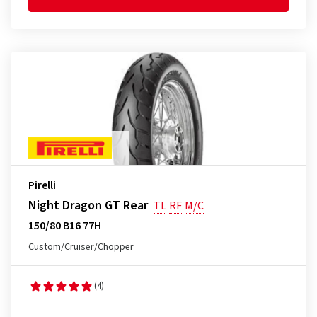
Pirelli
Night Dragon GT Rear
TL
RF
M/C
150/80 B16 77H
Custom/Cruiser/Chopper
(4)