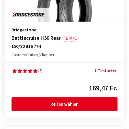
Bridgestone
Battlecruise H50 Rear
TL
M/C
150/80 B16 77H
Custom/Cruiser/Chopper
1 Testurteil
(6)
169,47 Fr.
Reifen wählen