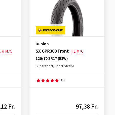
Dunlop
SX GPR300 Front
L
K
M/C
TL
M/C
120/70 ZR17 (58W)
Supersport/Sport Straße
(11)
,12 Fr.
97,38 Fr.