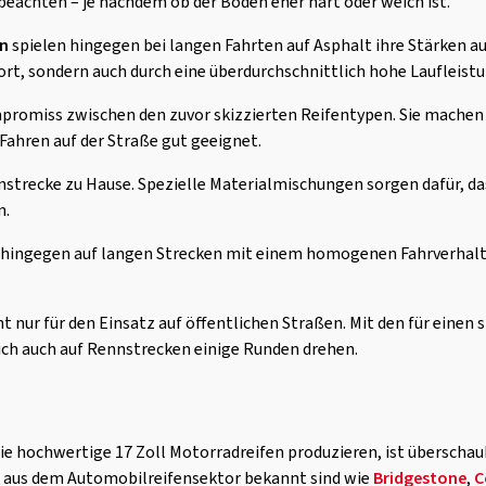
 beachten – je nachdem ob der Boden eher hart oder weich ist.
en
spielen hingegen bei langen Fahrten auf Asphalt ihre Stärken aus
t, sondern auch durch eine überdurchschnittlich hohe Laufleistu
promiss zwischen den zuvor skizzierten Reifentypen. Sie machen
s Fahren auf der Straße gut geeignet.
nstrecke zu Hause. Spezielle Materialmischungen sorgen dafür, da
n.
hingegen auf langen Strecken mit einem homogenen Fahrverhalte
t nur für den Einsatz auf öffentlichen Straßen. Mit den für einen 
ich auch auf Rennstrecken einige Runden drehen.
ie hochwertige 17 Zoll Motorradreifen produzieren, ist überschaub
ch aus dem Automobilreifensektor bekannt sind wie
Bridgestone
,
C