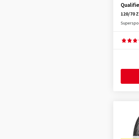
Pirelli
(42)
Qualifi
Shinko
(2)
120/70 Z
Superspor