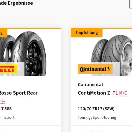
de Ergebnisse
ng
Empfehlung
Continental
Rosso Sport Rear
ContiMotion Z
TL
M/C
.C.
17 58S
120/70 ZR17 (58W)
ennsport
Touring/Sport-Touring