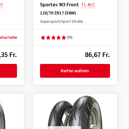
Sportec M3 Front
/C
TL
M/C
120/70 ZR17 (58W)
Supersport/Sport Straße
sturteile
(89)
35 Fr.
86,67 Fr.
Reifen wählen