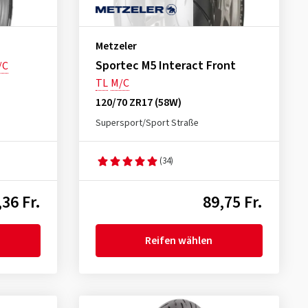
Metzeler
Sportec M5 Interact Front
/C
TL
M/C
120/70 ZR17 (58W)
Supersport/Sport Straße
(34)
,36 Fr.
89,75 Fr.
Reifen wählen