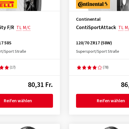
Continental
ity F/R
ContiSportAttack
TL
M/C
TL
M
17 58S
120/70 ZR17 (58W)
t/Sport Straße
Supersport/Sport Straße
(17)
(78)
80,31 Fr.
86
Reifen wählen
Reifen wählen