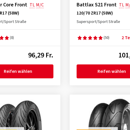
er Core Front
Battlax S21 Front
TL
M/C
TL
M
R17 (58W)
120/70 ZR17 (58W)
t/Sport Straße
Supersport/Sport Straße
2 Te
(8)
(50)
96,29 Fr.
101,
Reifen wählen
Reifen wählen