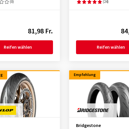
(0)
(24)
81,98 Fr.
84
Reifen wählen
Reifen wählen
ng
Empfehlung
Bridgestone