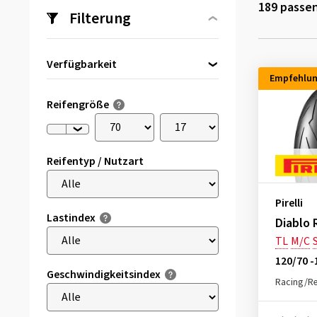
189
passen
Filterung
Verfügbarkeit
Empfehlu
Direkt lieferbar
(96)
Reifengröße
Reifentyp / Nutzart
Pirelli
Lastindex
Diablo 
TL
M/C
S
120/70 -
Geschwindigkeitsindex
Racing/R