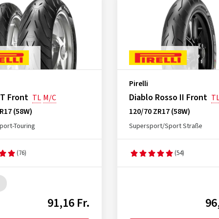
Pirelli
T Front
Diablo Rosso II Front
TL
M/C
T
R17 (58W)
120/70 ZR17 (58W)
port-Touring
Supersport/Sport Straße
(76)
(54)
91,16 Fr.
96