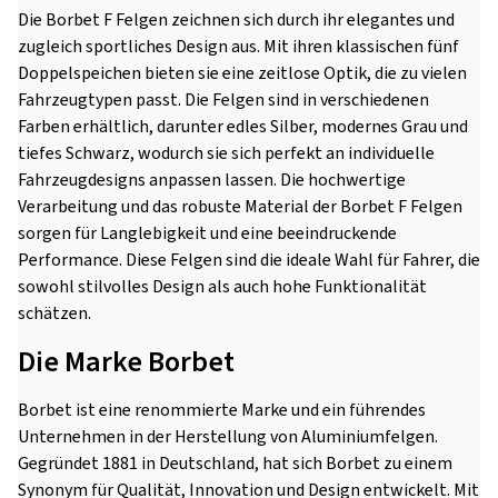
Die Borbet F Felgen zeichnen sich durch ihr elegantes und
zugleich sportliches Design aus. Mit ihren klassischen fünf
Doppelspeichen bieten sie eine zeitlose Optik, die zu vielen
Fahrzeugtypen passt. Die Felgen sind in verschiedenen
Farben erhältlich, darunter edles Silber, modernes Grau und
tiefes Schwarz, wodurch sie sich perfekt an individuelle
Fahrzeugdesigns anpassen lassen. Die hochwertige
Verarbeitung und das robuste Material der Borbet F Felgen
sorgen für Langlebigkeit und eine beeindruckende
Performance. Diese Felgen sind die ideale Wahl für Fahrer, die
sowohl stilvolles Design als auch hohe Funktionalität
schätzen.
Die Marke Borbet
Borbet ist eine renommierte Marke und ein führendes
Unternehmen in der Herstellung von Aluminiumfelgen.
Gegründet 1881 in Deutschland, hat sich Borbet zu einem
Synonym für Qualität, Innovation und Design entwickelt. Mit