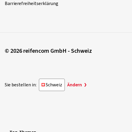
Barrierefreiheitserklärung
© 2026 reifencom GmbH - Schweiz
Sie bestellen in:
Schweiz
Ändern