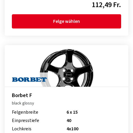
112,49 Fr.
Felge wählen
Borbet F
black glossy
Felgenbreite
6 x 15
Einpresstiefe
40
Lochkreis
4x100