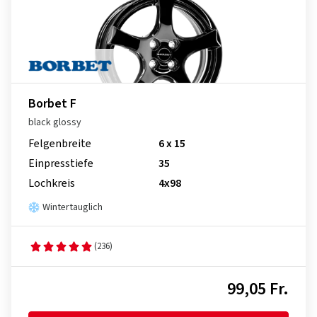
Borbet F
black glossy
Felgenbreite
6 x 15
Einpresstiefe
35
Lochkreis
4x98
Wintertauglich
(236)
99,05 Fr.