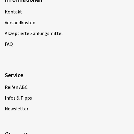
Kontakt
Versandkosten
Akzeptierte Zahlungsmittel
FAQ
Service
Reifen ABC
Infos & Tipps
Newsletter