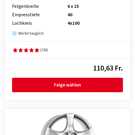
Felgenbreite
6 x 15
Einpresstiefe
40
Lochkreis
4x100
Wintertauglich
(236)
110,63 Fr.
Felge wählen