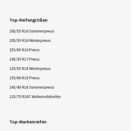
Top-Reifengrößen
205/55 R16 Sommerpneus
205/55 R16 Winterpneus
255/85 R16 Pneus
245/35 R17 Pneus
235/55 R18 Winterpneus
235/60 R18 Pneus
245/45 R18 Sommerpneus
225/75 R16C Wohnmobilreifen
Top-Markenreifen