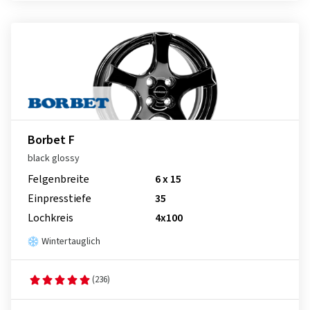
Borbet F
black glossy
Felgenbreite
6 x 15
Einpresstiefe
35
Lochkreis
4x100
Wintertauglich
(236)