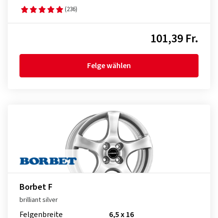
(236)
101,39 Fr.
Felge wählen
Borbet F
brilliant silver
Felgenbreite
6,5 x 16