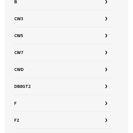
B
CW3
CW5
CW7
CWD
DB8GT2
F
F2