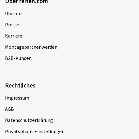
Über reifen.com
Über uns
Presse
Karriere
Montagepartner werden
B2B-Kunden
Rechtliches
Impressum
AGB
Datenschutzerklärung
Privatsphäre-Einstellungen