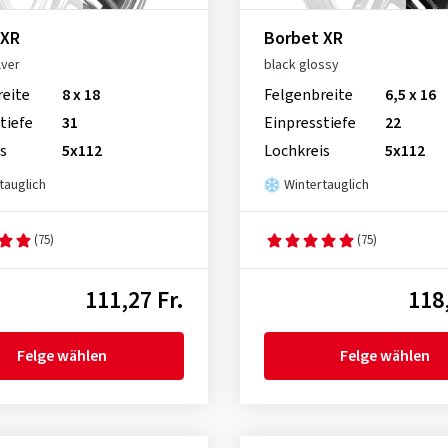
 XR
Borbet XR
ilver
black glossy
reite
8 x 18
Felgenbreite
6,5 x 16
tiefe
31
Einpresstiefe
22
s
5x112
Lochkreis
5x112
tauglich
Wintertauglich
(75)
(75)
111,27 Fr.
118,
Felge wählen
Felge wählen