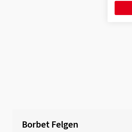
Borbet Felgen