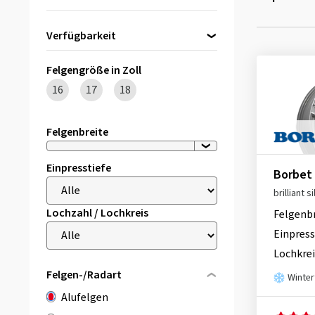
Verfügbarkeit
Direkt lieferbar
(5)
Felgengröße in Zoll
16
17
18
Felgenbreite
Einpresstiefe
Borbet
brilliant s
Lochzahl / Lochkreis
Felgenb
Einpress
Lochkrei
Felgen-/Radart
Winter
Alufelgen