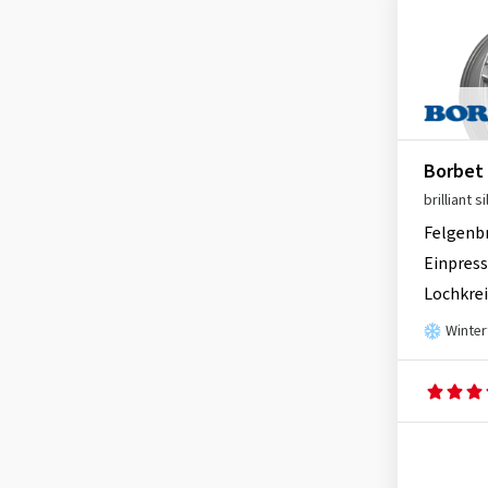
Borbet QX
(14)
Borbet RS
(3)
Borbet TF
(6)
Borbet TL
(2)
Borbet TX
(1)
Borbet
Borbet V
(43)
brilliant s
Borbet VTX
(19)
Felgenb
Borbet W
(141)
Einpress
Lochkrei
Borbet XE1
(6)
Borbet XRT
(1)
Winter
Borbet XV
(24)
Borbet Y
(182)
Borbet Z
(78)