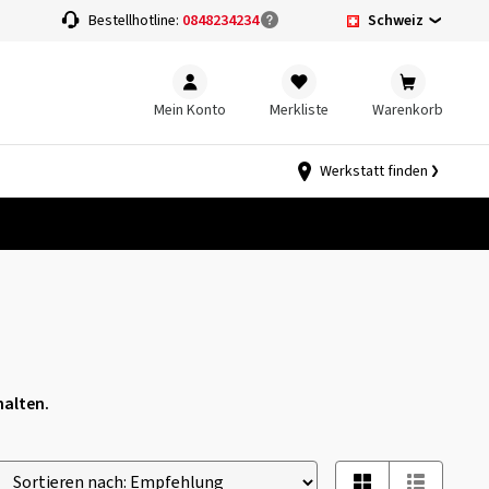
Schweiz
Bestellhotline:
0848234234
Mein Konto
Merkliste
Warenkorb
Werkstatt finden
halten.