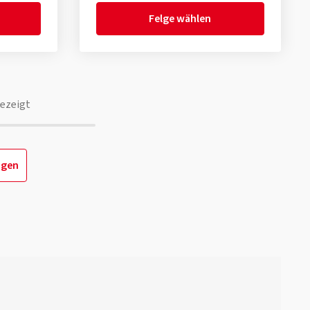
Felge wählen
ezeigt
igen