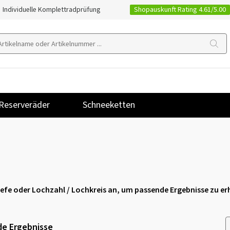
Shopauskunft Rating 4.61/5.00
Individuelle Komplettradprüfung
Reserveräder
Schneeketten
stiefe oder Lochzahl / Lochkreis an, um passende Ergebnisse zu er
e Ergebnisse