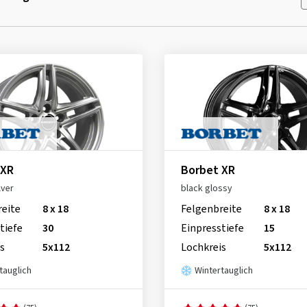
 XR
Borbet XR
ilver
black glossy
reite
8 x 18
Felgenbreite
8 x 18
tiefe
30
Einpresstiefe
15
s
5x112
Lochkreis
5x112
tauglich
Wintertauglich