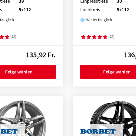
tiefe
39
Einpresstiefe
30
s
5x112
Lochkreis
5x112
tauglich
Wintertauglich
(75)
(75)
135,92 Fr.
136,
Felge wählen
Felge wählen