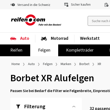
Sicher kaufen
Versand in die Schweiz
Auto
Motorrad
Werkstatt
Reifen
Felgen
Kompletträder
Home
Auto
Felgen
Marken
Borbet
XR
Borbet XR Alufelgen
Passen Sie bei Bedarf die Filter wie Felgenbreite, Einpres
Filterung
32
passend