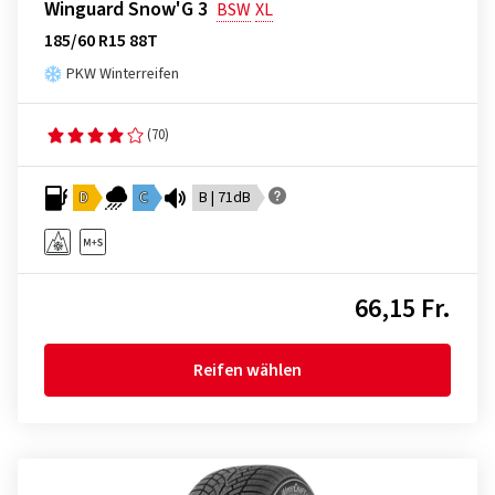
Winguard Snow'G 3
BSW
XL
185/60 R15 88T
PKW Winterreifen
(70)
D
C
B | 71dB
66,15 Fr.
Reifen wählen