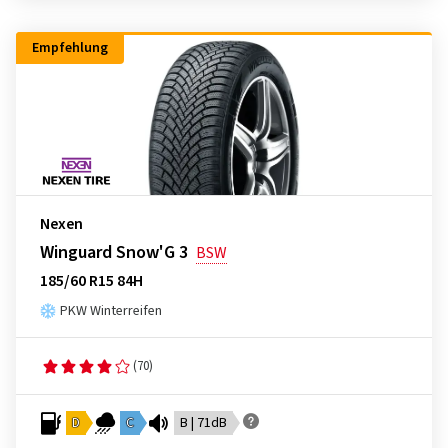
Empfehlung
Nexen
Winguard Snow'G 3
BSW
185/60 R15 84H
PKW Winterreifen
(70)
D
C
B | 71dB