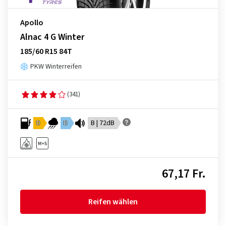
Apollo
Alnac 4 G Winter
185/60 R15 84T
PKW Winterreifen
(341)
D
D
B | 72dB
67,17 Fr.
Reifen wählen