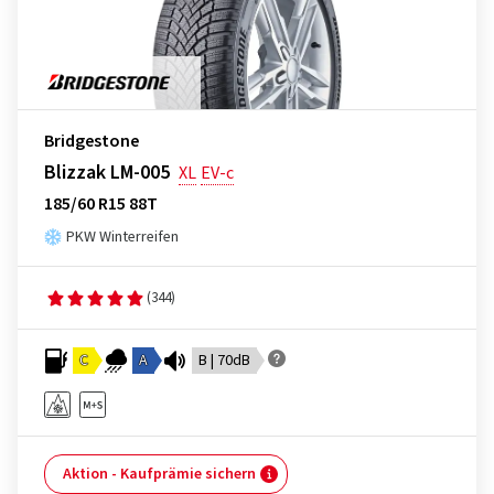
Bridgestone
Blizzak LM-005
XL
EV-c
185/60 R15 88T
PKW Winterreifen
(344)
C
A
B | 70dB
Aktion - Kaufprämie sichern