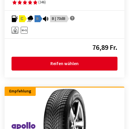
(346)
C
B
B | 70dB
76,89 Fr.
Reifen wählen
Empfehlung