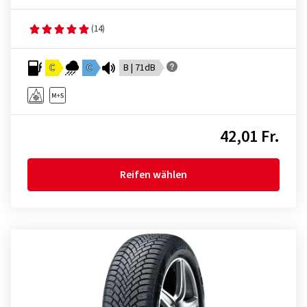
(14)
C
C
B | 71dB
42,01 Fr.
Reifen wählen