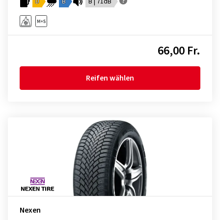
D
B
B | 71dB
66,00 Fr.
Reifen wählen
Nexen