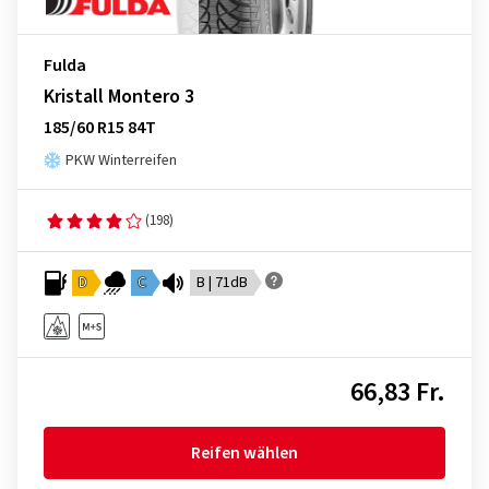
Fulda
Kristall Montero 3
185/60 R15 84T
PKW Winterreifen
(198)
D
C
B | 71dB
66,83 Fr.
Reifen wählen