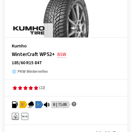
Kumho
WinterCraft WP52+
BSW
185/60 R15 84T
PKW Winterreifen
(22)
D
B
B | 71dB