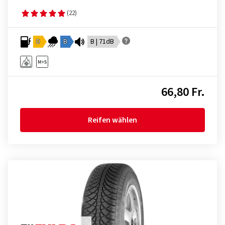
(22)
D
B
B | 71dB
66,80 Fr.
Reifen wählen