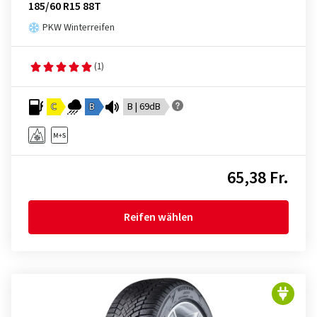
185/60 R15 88T
PKW Winterreifen
(1)
C
B
B | 69dB
65,38 Fr.
Reifen wählen