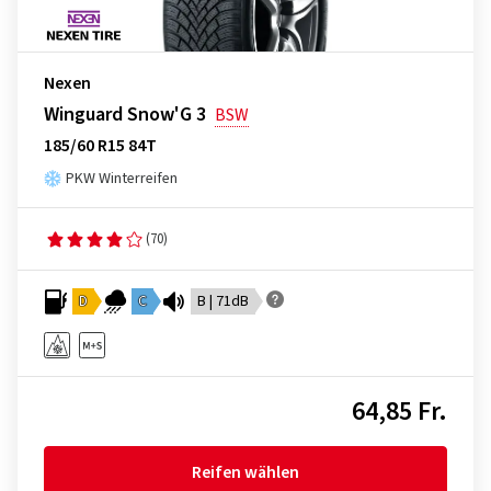
Nexen
Winguard Snow'G 3
BSW
185/60 R15 84T
PKW Winterreifen
(70)
D
C
B | 71dB
64,85 Fr.
Reifen wählen