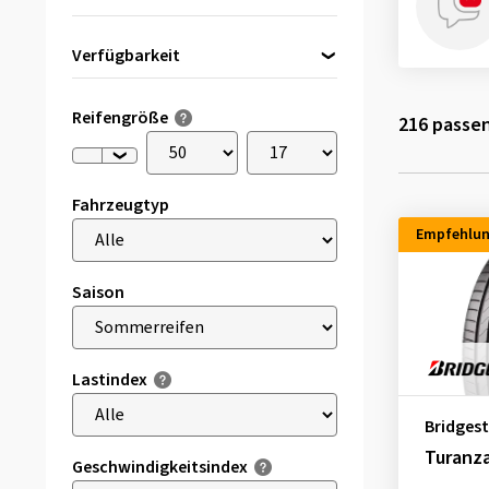
Verfügbarkeit
Direkt lieferbar
(12)
Reifengröße
216
passen
Fahrzeugtyp
Empfehlu
Saison
Lastindex
Bridges
Turanza
Geschwindigkeitsindex