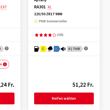
Aptany
RA301
EXT
XL
225/50 ZR17 98W
PKW Sommerreifen
(105)
B
C
B
B | 70dB
rn
24 Fr.
51,22 Fr.
Reifen wählen