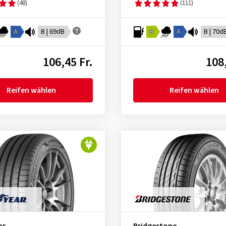
(48)
(111)
A
B | 69dB
B
A
B | 70d
106,45 Fr.
108,
Reifen wählen
Reifen wählen