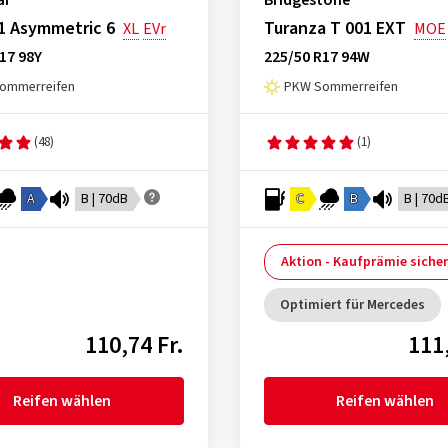
ar
Bridgestone
1 Asymmetric 6
Turanza T 001 EXT
XL
EVr
MOE
17 98Y
225/50 R17 94W
ommerreifen
PKW Sommerreifen
(48)
(1)
A
B | 70dB
C
B
B | 70d
Aktion - Kaufprämie siche
Optimiert für Mercedes
110,74 Fr.
111,
Reifen wählen
Reifen wählen