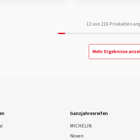
12
von
216
Produkten an
Mehr Ergebnisse anze
en
Ganzjahresreifen
al
MICHELIN
Nexen