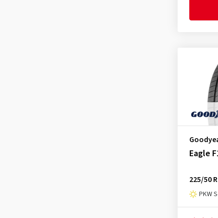
KLEBER
(3)
Kumho
(8)
Landsail
(1)
Laufenn
(4)
Linglong
(4)
Mastersteel
(1)
Matador
(2)
Maxxis
(2)
MICHELIN
(18)
Goodye
Minerva
(2)
Eagle F
Momo
(3)
225/50 R
Nankang
(3)
PKW S
Nexen
(11)
Nokian Tyres
(2)