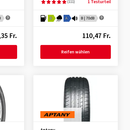
1 Testurteil
(111)
B
B
A
B | 70dB
35 Fr.
110,47 Fr.
Reifen wählen