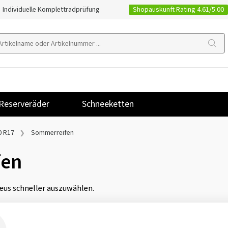
Shopauskunft Rating 4.61/5.00
Individuelle Komplettradprüfung
Reserveräder
Schneeketten
0 R17
Sommerreifen
fen
eus schneller auszuwählen.