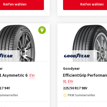
Reifen wählen
Reifen wählen
ar
Goodyear
1 Asymmetric 6
EfficientGrip Performan
EVr
XL
EVr
17 94Y
225/50 R17 98V
ommerreifen
PKW Sommerreifen