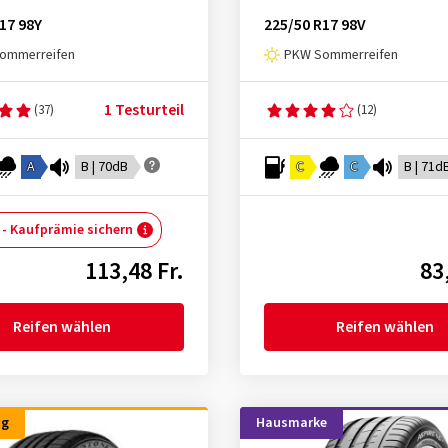
17 98Y
225/50 R17 98V
ommerreifen
PKW Sommerreifen
1 Testurteil
(37)
(12)
A
B | 70dB
C
C
B | 71d
 - Kaufprämie sichern
113,48 Fr.
83
Reifen wählen
Reifen wählen
ng
Hausmarke