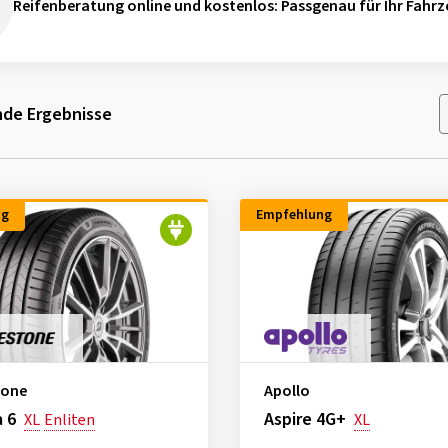
Reifenberatung online und kostenlos
: Passgenau für Ihr Fahrz
de Ergebnisse
ng
Empfehlung
tone
Apollo
 6
Aspire 4G+
XL
Enliten
XL