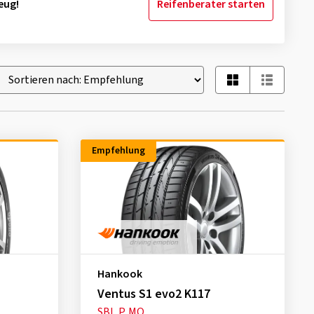
eug!
Reifenberater starten
Empfehlung
Hankook
Ventus S1 evo2 K117
SBL
P
MO