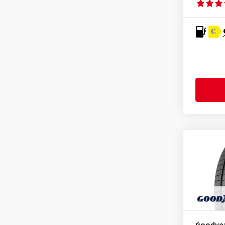
Ovation
(1)
Pirelli
(8)
C
Sailun
(3)
Sava
(2)
Semperit
(3)
Superia Tires
(2)
Taurus
(1)
Tomason
(1)
Tomket
(1)
Torque
(1)
Toyo
(6)
Tracmax
(1)
Tristar
(1)
Uniroyal
(5)