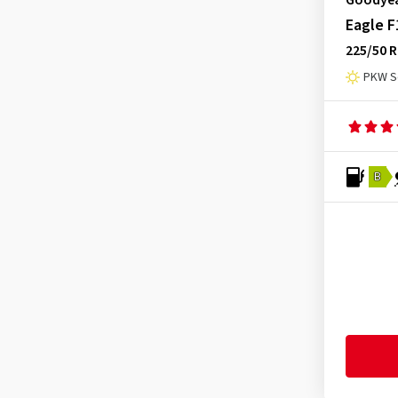
Goodye
Viking
(1)
Eagle F
Vredestein
(2)
225/50 R
Westlake
(1)
PKW S
Yokohama
(7)
B