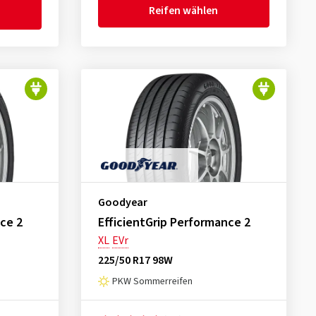
Reifen wählen
Goodyear
ce 2
EfficientGrip Performance 2
XL
EVr
225/50 R17 98W
PKW Sommerreifen