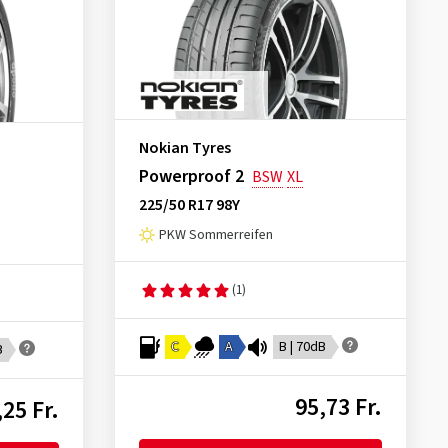
Nokian Tyres
Powerproof 2
BSW
XL
225/50 R17 98Y
PKW Sommerreifen
(1)
C
A
B | 70dB
B
95,73 Fr.
,25 Fr.