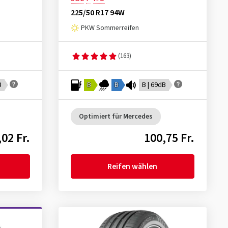
225/50 R17 94W
PKW Sommerreifen
(163)
B
B
B
B | 69dB
Optimiert für Mercedes
,02 Fr.
100,75 Fr.
Reifen wählen