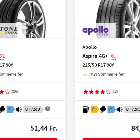
Apollo
Aspire 4G+
XL
XL
17 98Y
225/50 R17 98Y
ommerreifen
PKW Sommerreifen
(308)
(12)
C
B | 72dB
D
C
B | 72d
51,44 Fr.
84