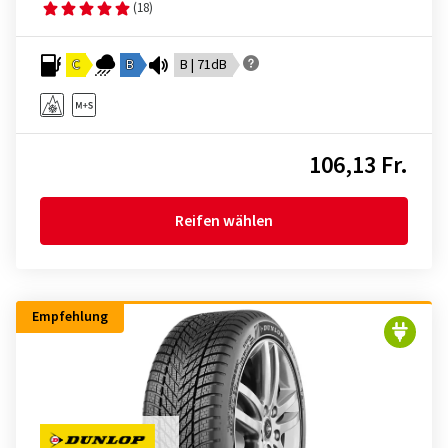
(18)
C
B
B | 71dB
106,13 Fr.
Reifen wählen
Empfehlung