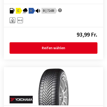
C
A
B | 72dB
93,99 Fr.
Reifen wählen