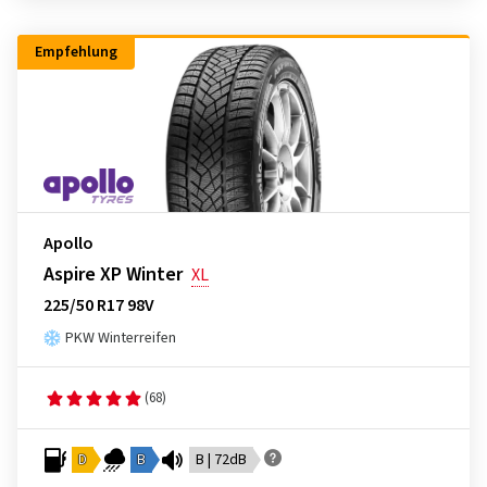
Empfehlung
Apollo
Aspire XP Winter
XL
225/50 R17 98V
PKW Winterreifen
(68)
D
B
B | 72dB