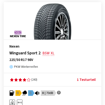
Nexen
Winguard Sport 2
BSW
XL
225/50 R17 98V
PKW Winterreifen
1 Testurteil
(243)
D
C
B | 70dB