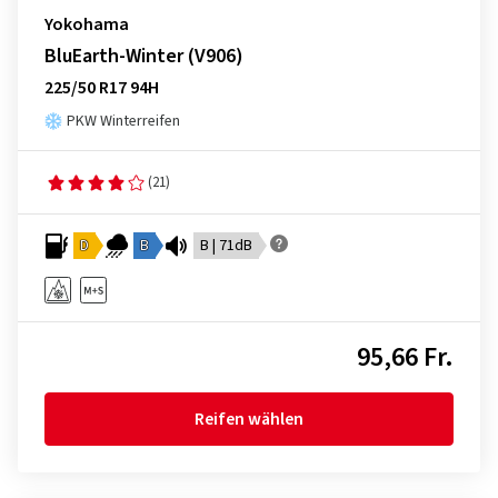
Yokohama
BluEarth-Winter (V906)
225/50 R17 94H
PKW Winterreifen
(21)
D
B
B | 71dB
95,66 Fr.
Reifen wählen