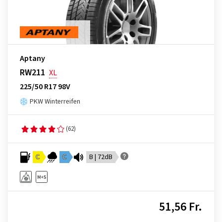
Aptany
RW211
XL
225/50 R17 98V
PKW Winterreifen
(62)
C
C
B | 72dB
51,56 Fr.