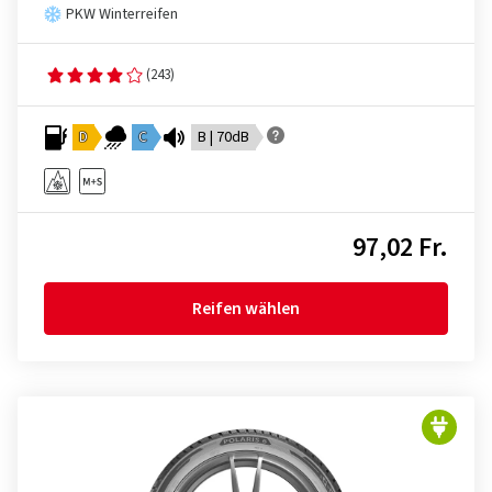
PKW Winterreifen
(243)
D
C
B | 70dB
97,02 Fr.
Reifen wählen