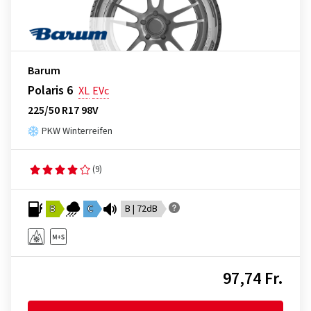
Barum
Polaris 6
XL
EVc
225/50 R17 98V
PKW Winterreifen
(9)
B
C
B | 72dB
97,74 Fr.