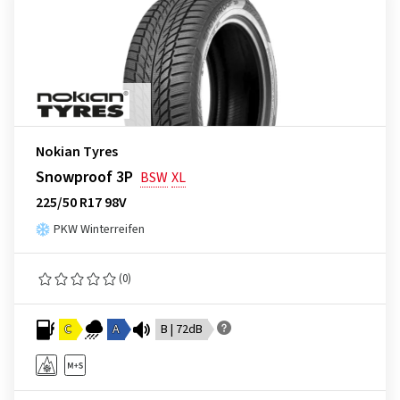
Nokian Tyres
Snowproof 3P
BSW
XL
225/50 R17 98V
PKW Winterreifen
(0)
C
A
B | 72dB