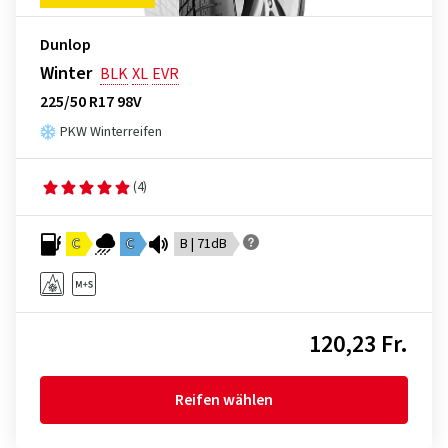
Dunlop
Winter
BLK
XL
EVR
225/50 R17 98V
PKW Winterreifen
(4)
C
C
B | 71dB
120,23 Fr.
Reifen wählen