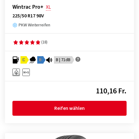
Wintrac Pro+
XL
225/50 R17 98V
PKW Winterreifen
(18)
C
B
B | 71dB
110,16 Fr.
Reifen wählen