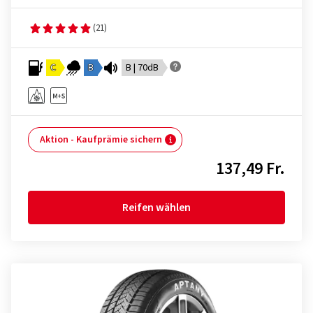
(21)
C
B
B | 70dB
Aktion - Kaufprämie sichern
137,49 Fr.
Reifen wählen