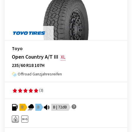
Toyo
Open Country A/T III
XL
235/60 R18 107H
Offroad Ganzjahresreifen
(3)
D
D
B | 72dB