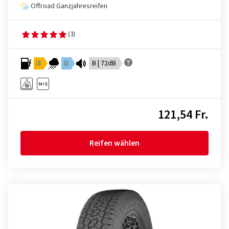
Offroad Ganzjahresreifen
(3)
D
D
B | 72dB
121,54 Fr.
Reifen wählen