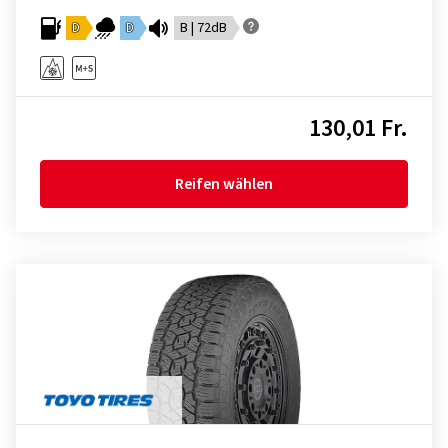
D
D
B | 72dB
130,01 Fr.
Reifen wählen