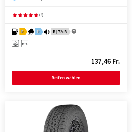
(3)
D
D
B | 72dB
137,46 Fr.
Reifen wählen