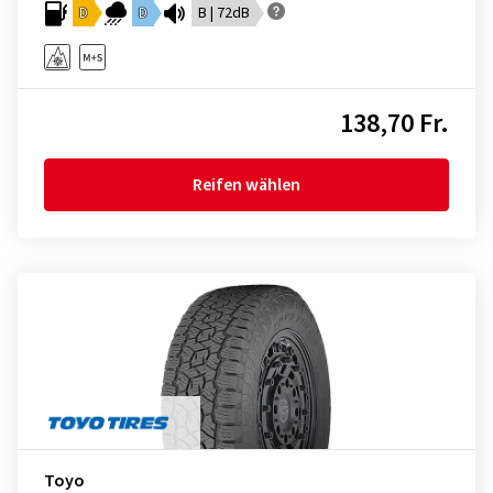
D
D
B | 72dB
138,70 Fr.
Reifen wählen
Toyo