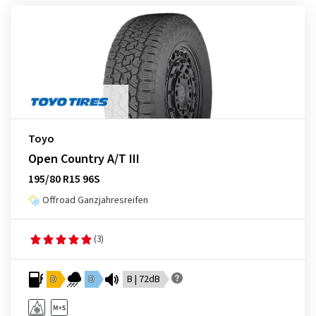
Toyo
Open Country A/T III
195/80 R15 96S
Offroad Ganzjahresreifen
(3)
D
D
B | 72dB