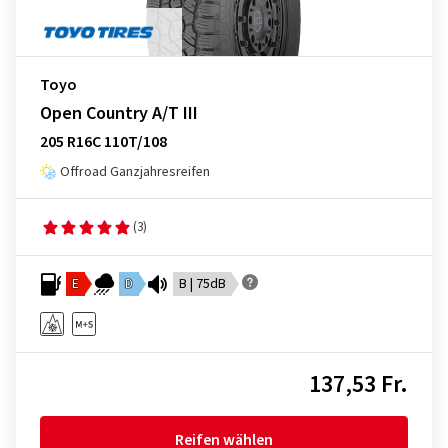
Toyo
Open Country A/T III
205 R16C 110T/108
Offroad Ganzjahresreifen
(3)
E
D
B | 75dB
137,53 Fr.
Reifen wählen