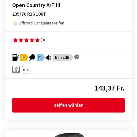
Open Country A/T III
235/70 R16 106T
Offroad Ganzjahresreifen
(3)
D
D
B | 72dB
143,37 Fr.
Reifen wählen