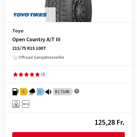
Toyo
Open Country A/T III
215/75 R15 100T
Offroad Ganzjahresreifen
(3)
D
D
B | 72dB
125,28 Fr.