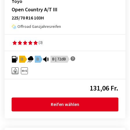
Toyo
Open Country A/T III
225/70 R16 103H
Offroad Ganzjahresreifen
(3)
D
D
B | 72dB
131,06 Fr.
Reifen wählen