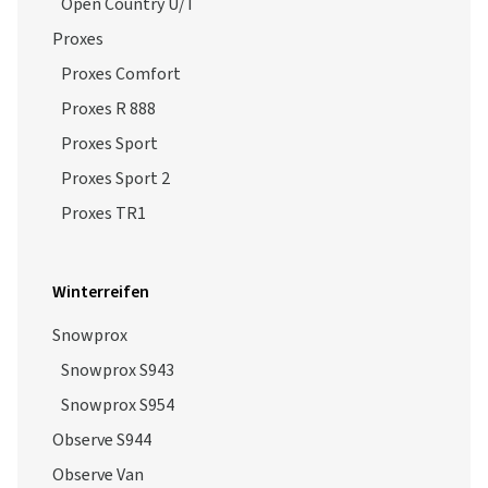
Open Country U/T
Proxes
Proxes Comfort
Proxes R 888
Proxes Sport
Proxes Sport 2
Proxes TR1
Winterreifen
Snowprox
Snowprox S943
Snowprox S954
Observe S944
Observe Van