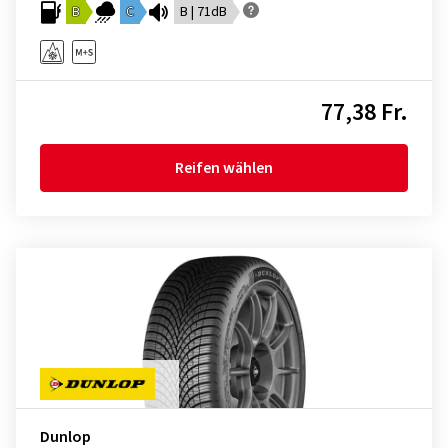
B
C
B | 71dB
77,38 Fr.
Reifen wählen
Dunlop