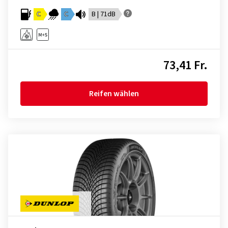
C
C
B | 71dB
73,41 Fr.
Reifen wählen