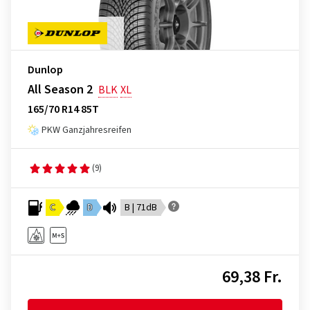
Dunlop
All Season 2
BLK
XL
165/70 R14 85T
PKW Ganzjahresreifen
(9)
C
D
B | 71dB
69,38 Fr.