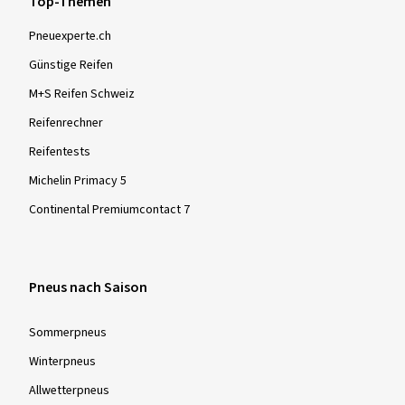
Top-Themen
Pneuexperte.ch
Günstige Reifen
M+S Reifen Schweiz
Reifenrechner
Reifentests
Michelin Primacy 5
Continental Premiumcontact 7
Pneus nach Saison
Sommer­pneus
Winter­pneus
Allwetter­pneus