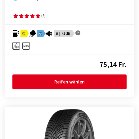
(9)
C
C
B | 71dB
75,14 Fr.
Reifen wählen