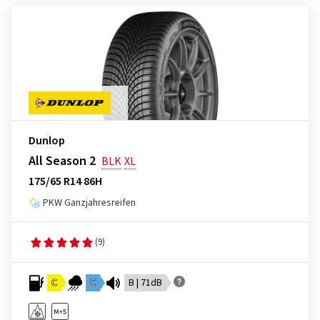
Dunlop
All Season 2
BLK
XL
175/65 R14 86H
PKW Ganzjahresreifen
(9)
C
C
B | 71dB