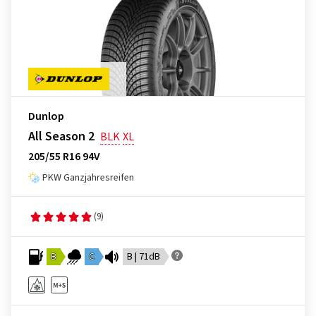
Dunlop
All Season 2
BLK
XL
205/55 R16 94V
PKW Ganzjahresreifen
(9)
B
C
B | 71dB