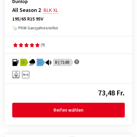
Dunlop
All Season 2
BLK
XL
195/65 R15 95V
PKW Ganzjahresreifen
(9)
B
C
B | 71dB
73,48 Fr.
Reifen wählen