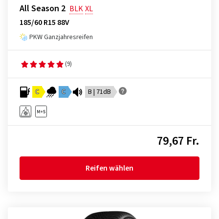
All Season 2
BLK
XL
185/60 R15 88V
PKW Ganzjahresreifen
(9)
C
C
B | 71dB
79,67 Fr.
Reifen wählen