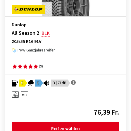
Dunlop
All Season 2
BLK
205/55 R16 91V
PKW Ganzjahresreifen
(9)
C
C
B | 71dB
76,39 Fr.
Reifen wählen