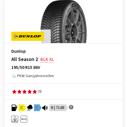
Dunlop
All Season 2
BLK
XL
195/50 R15 86V
PKW Ganzjahresreifen
(9)
C
C
B | 71dB