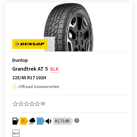
Dunlop
Grandtrek AT 5
BLK
225/65 R17 102H
Offroad Sommerreifen
(0)
D
C
B | 71dB