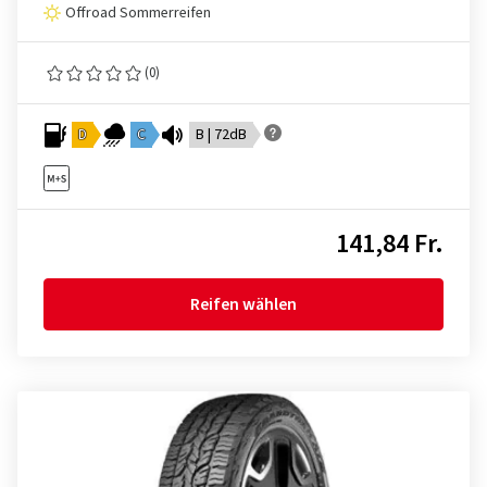
Offroad Sommerreifen
(0)
D
C
B | 72dB
141,84 Fr.
Reifen wählen