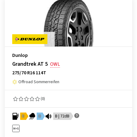
Dunlop
Grandtrek AT 5
OWL
275/70 R16 114T
Offroad Sommerreifen
(0)
D
D
B | 72dB