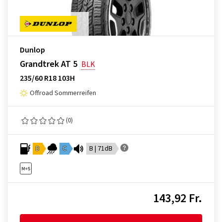
Dunlop
Grandtrek AT 5
BLK
235/60 R18 103H
Offroad Sommerreifen
(0)
D
C
B | 71dB
143,92 Fr.