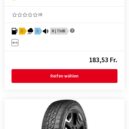
(0)
D
D
B | 73dB
183,53 Fr.
Reifen wählen