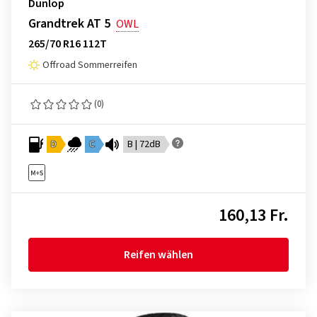
Dunlop
Grandtrek AT 5
OWL
265/70 R16 112T
Offroad Sommerreifen
(0)
D
C
B | 72dB
160,13 Fr.
Reifen wählen