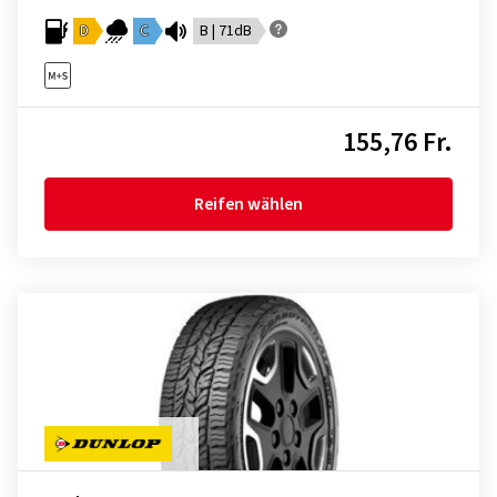
D
C
B | 71dB
155,76 Fr.
Reifen wählen