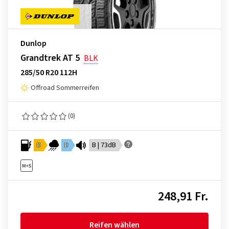
Dunlop
Grandtrek AT 5
BLK
285/50 R20 112H
Offroad Sommerreifen
(0)
D
D
B | 73dB
248,91 Fr.
Reifen wählen