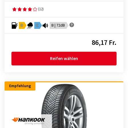
(12)
D
C
B | 72dB
86,17 Fr.
Reifen wählen
Empfehlung