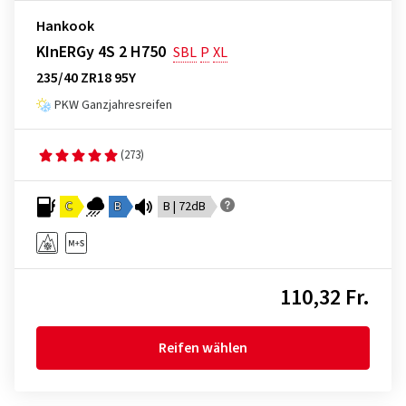
Hankook
KInERGy 4S 2 H750
SBL
P
XL
235/40 ZR18 95Y
PKW Ganzjahresreifen
(273)
C
B
B | 72dB
110,32 Fr.
Reifen wählen