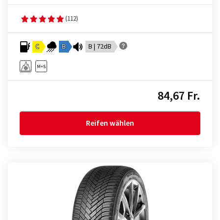
(112)
C
B
B | 72dB
84,67 Fr.
Reifen wählen