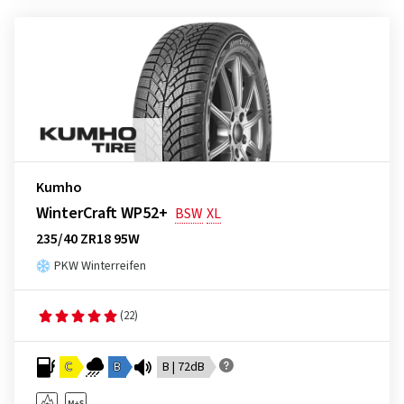
Kumho
WinterCraft WP52+
BSW
XL
235/40 ZR18 95W
PKW Winterreifen
(22)
C
B
B | 72dB