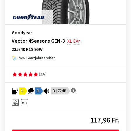
Goodyear
Vector 4Seasons GEN-3
XL
EVr
235/40 R18 95W
PKW Ganzjahresreifen
(237)
C
B
B | 72dB
117,96 Fr.