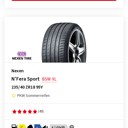
Nexen
N'Fera Sport
BSW
XL
235/40 ZR18 95Y
PKW Sommerreifen
(49)
C
A
A | 69dB