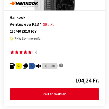
Hankook
Ventus evo K137
SBL
XL
235/40 ZR18 95Y
PKW Sommerreifen
(17)
C
A
B | 70dB
104,24 Fr.
Reifen wählen