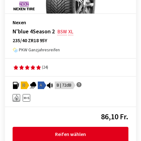
Nexen
N'blue 4Season 2
BSW
XL
235/40 ZR18 95Y
PKW Ganzjahresreifen
(24)
D
A
B | 72dB
86,10 Fr.
Reifen wählen