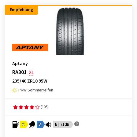
Empfehlung
Aptany
RA301
XL
235/40 ZR18 95W
PKW Sommerreifen
(105)
C
B
B | 71dB