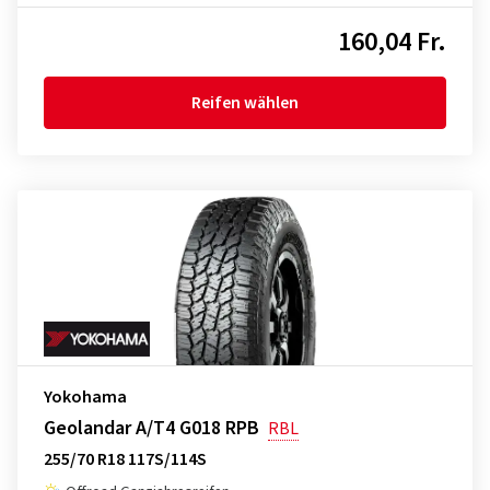
160,04 Fr.
Reifen wählen
Yokohama
Geolandar A/T4 G018 RPB
RBL
255/70 R18 117S/114S