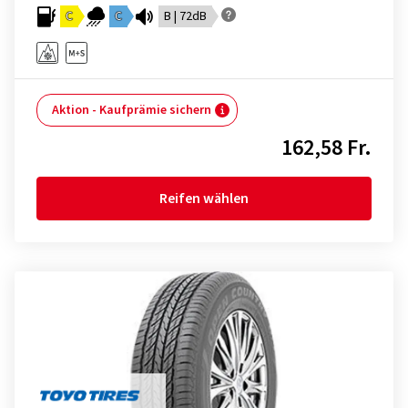
C
C
B | 72dB
Aktion - Kaufprämie sichern
162,58 Fr.
Reifen wählen