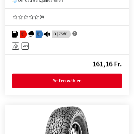
Offroad Ganzjahresreifen
(0)
E
B
B | 75dB
161,16 Fr.
Reifen wählen