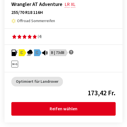
Wrangler AT Adventure
LR
XL
255/70 R18 116H
Offroad Sommerreifen
(4)
C
C
B | 73dB
Optimiert für Landrover
173,42 Fr.
Reifen wählen