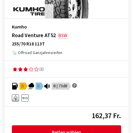
Kumho
Road Venture AT52
BSW
255/70 R18 113T
Offroad Ganzjahresreifen
(1)
D
D
B | 73dB
162,37 Fr.
Reifen wählen