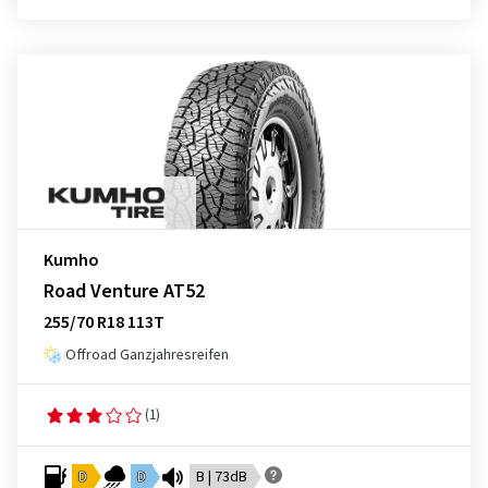
Kumho
Road Venture AT52
255/70 R18 113T
Offroad Ganzjahresreifen
(1)
D
D
B | 73dB