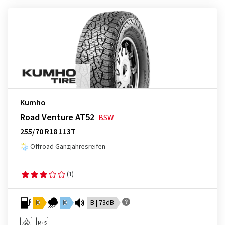
Kumho
Road Venture AT52
BSW
255/70 R18 113T
Offroad Ganzjahresreifen
(1)
D
D
B | 73dB