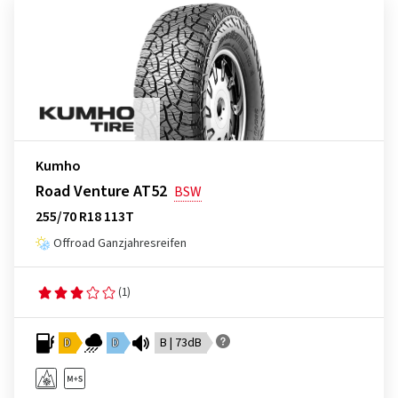
Kumho
Road Venture AT52
BSW
255/70 R18 113T
Offroad Ganzjahresreifen
(1)
D
D
B | 73dB