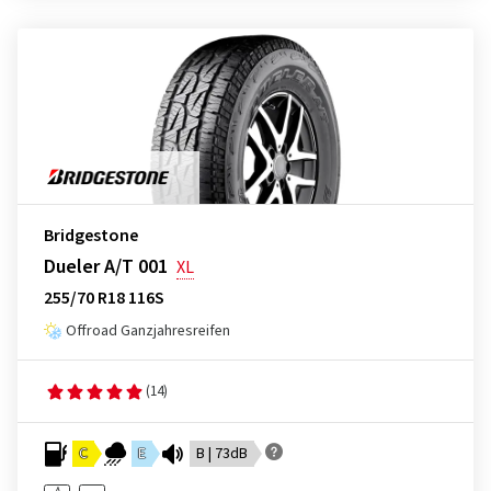
Bridgestone
Dueler A/T 001
XL
255/70 R18 116S
Offroad Ganzjahresreifen
(14)
C
E
B | 73dB