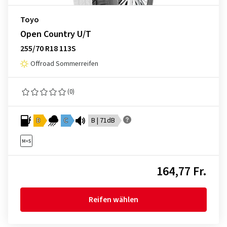
Toyo
Open Country U/T
255/70 R18 113S
Offroad Sommerreifen
(0)
D
C
B | 71dB
164,77 Fr.
Reifen wählen