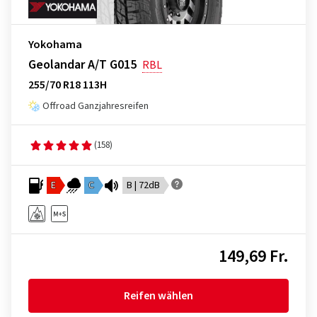
Yokohama
Geolandar A/T G015
RBL
255/70 R18 113H
Offroad Ganzjahresreifen
(158)
E
C
B | 72dB
149,69 Fr.
Reifen wählen