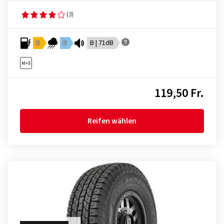
(3)
D
D
B | 71dB
119,50 Fr.
Reifen wählen