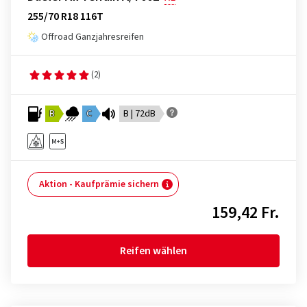
255/70 R18 116T
Offroad Ganzjahresreifen
(2)
B
C
B | 72dB
Aktion - Kaufprämie sichern
159,42 Fr.
Reifen wählen