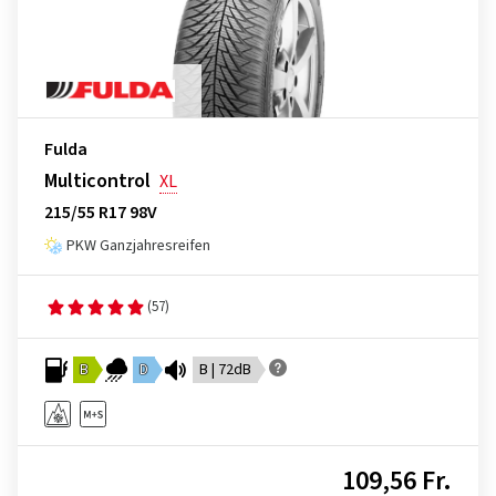
Fulda
Multicontrol
XL
215/55 R17 98V
PKW Ganzjahresreifen
(57)
B
D
B | 72dB
109,56 Fr.