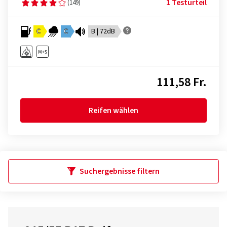
1 Testurteil
(149)
C
C
B | 72dB
111,58 Fr.
Reifen wählen
Suchergebnisse filtern