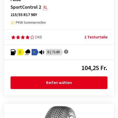
SportControl 2
XL
215/55 R17 98Y
PKW Sommerreifen
2 Testurteile
(102)
C
A
B | 71dB
104,25 Fr.
Reifen wählen