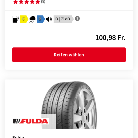
(8)
C
B
B | 71dB
100,98 Fr.
Reifen wählen
Fulda