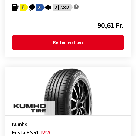
C
A
B | 72dB
90,61 Fr.
Reifen wählen
Kumho
Ecsta HS51
BSW