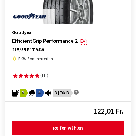
Goodyear
EfficientGrip Performance 2
EVr
215/55 R17 94W
PKW Sommerreifen
(111)
B
A
B | 70dB
122,01 Fr.
Reifen wählen