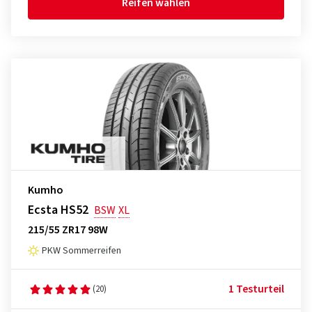
Reifen wählen
Kumho
Ecsta HS52
BSW
XL
215/55 ZR17 98W
PKW Sommerreifen
1 Testurteil
(20)