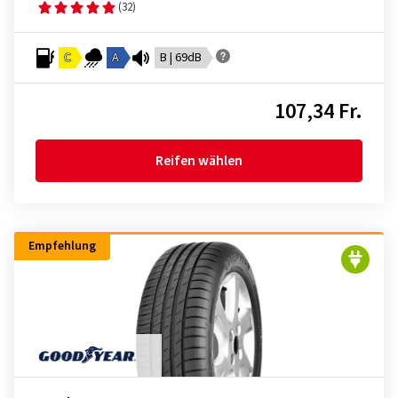
(32)
C
A
B | 69dB
107,34 Fr.
Reifen wählen
Empfehlung