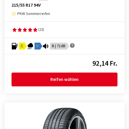
215/55 R17 94V
PKW Sommerreifen
(22)
C
B
B | 71dB
92,14 Fr.
Reifen wählen