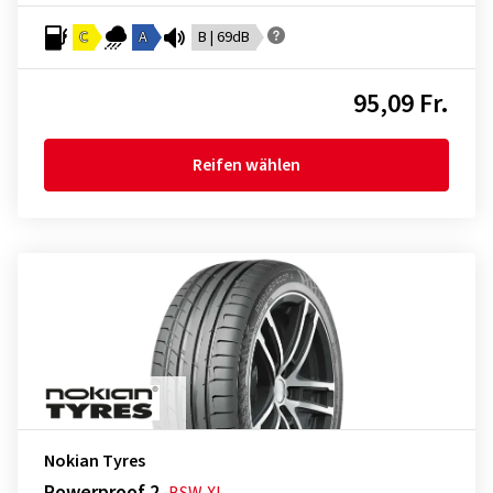
C
A
B | 69dB
95,09 Fr.
Reifen wählen
Nokian Tyres
Powerproof 2