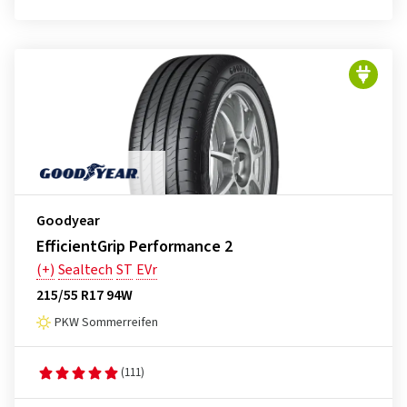
Goodyear
EfficientGrip Performance 2
(+)
Sealtech
ST
EVr
215/55 R17 94W
PKW Sommerreifen
(111)