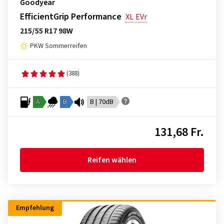
Goodyear
EfficientGrip Performance
XL
EVr
215/55 R17 98W
PKW Sommerreifen
(388)
A
B
B | 70dB
131,68 Fr.
Reifen wählen
Empfehlung