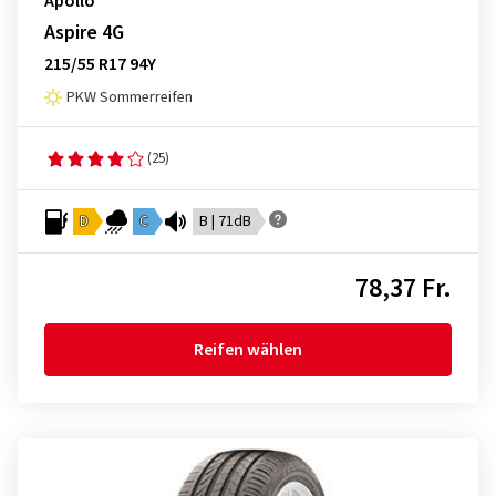
Apollo
Aspire 4G
215/55 R17 94Y
PKW Sommerreifen
(25)
D
C
B | 71dB
78,37 Fr.
Reifen wählen