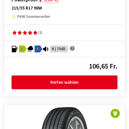
BSW
XL
215/55 R17 98W
PKW Sommerreifen
(1)
B
A
B | 70dB
106,65 Fr.
Reifen wählen