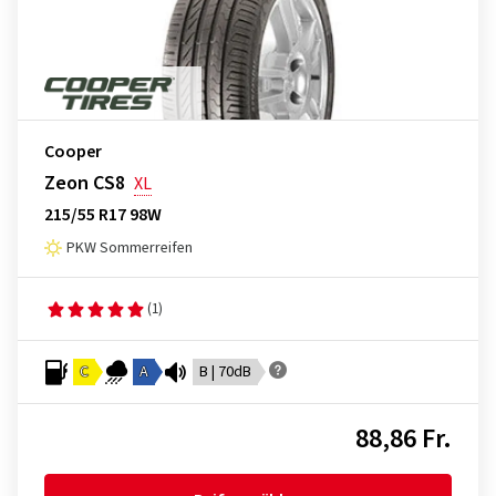
Cooper
Zeon CS8
XL
215/55 R17 98W
PKW Sommerreifen
(1)
C
A
B | 70dB
88,86 Fr.