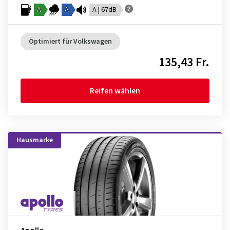
A
A
A | 67dB
Optimiert für Volkswagen
135,43 Fr.
Reifen wählen
Hausmarke