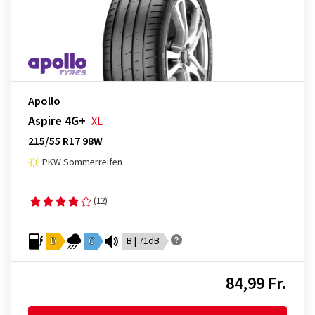
Apollo
Aspire 4G+
XL
215/55 R17 98W
PKW Sommerreifen
(12)
D
C
B | 71dB
84,99 Fr.