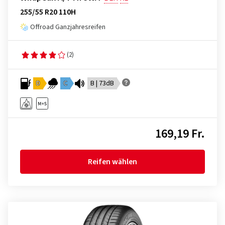
255/55 R20 110H
Offroad Ganzjahresreifen
(2)
D
C
B | 73dB
169,19 Fr.
Reifen wählen