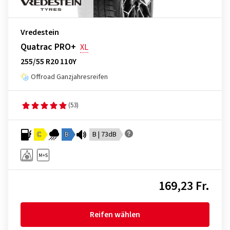
Vredestein
Quatrac PRO+
XL
255/55 R20 110Y
Offroad Ganzjahresreifen
(53)
C
B
B | 73dB
169,23 Fr.
Reifen wählen