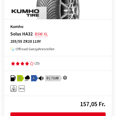
Kumho
Solus HA32
BSW
XL
255/55 ZR20 110Y
Offroad Ganzjahresreifen
(25)
B
A
B | 72dB
157,05 Fr.