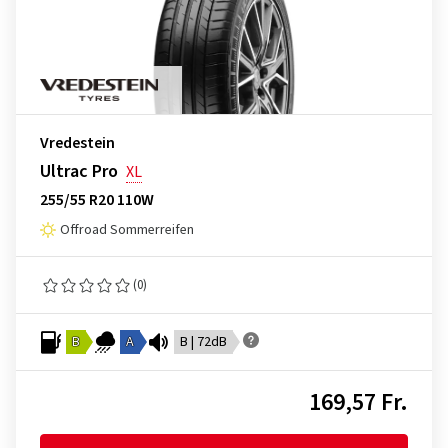
Vredestein
Ultrac Pro
XL
255/55 R20 110W
Offroad Sommerreifen
(0)
B
A
B | 72dB
169,57 Fr.