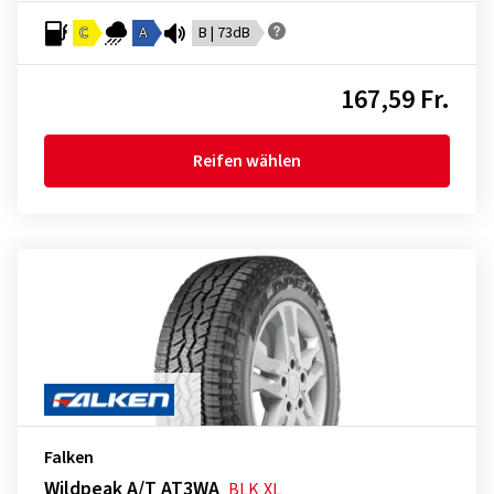
C
A
B | 73dB
167,59 Fr.
Reifen wählen
Falken
Wildpeak A/T AT3WA
BLK
XL