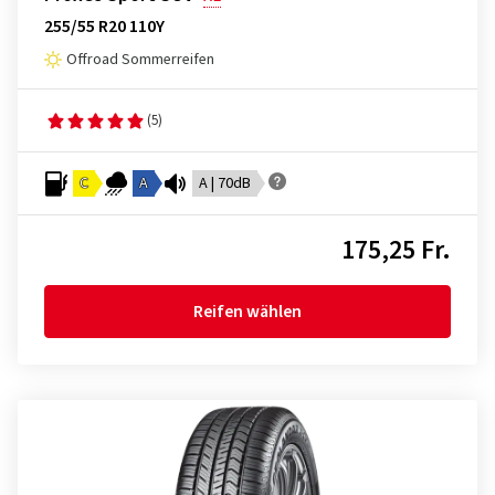
255/55 R20 110Y
Offroad Sommerreifen
(5)
C
A
A | 70dB
175,25 Fr.
Reifen wählen