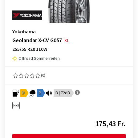
Yokohama
Geolandar X-CV G057
XL
255/55 R20 110W
Offroad Sommerreifen
(0)
D
B
B | 72dB
175,43 Fr.