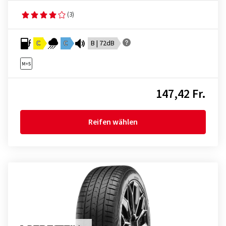
(3)
C
C
B | 72dB
147,42 Fr.
Reifen wählen