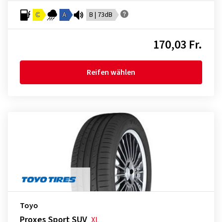
C
A
B | 73dB
170,03 Fr.
Reifen wählen
Toyo
Proxes Sport SUV
XL