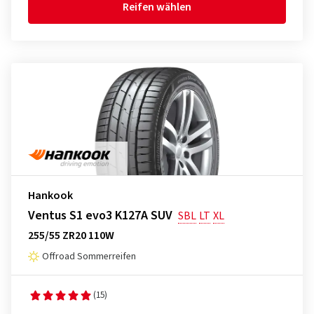
Reifen wählen
Hankook
Ventus S1 evo3 K127A SUV
SBL
LT
XL
255/55 ZR20 110W
Offroad Sommerreifen
(15)