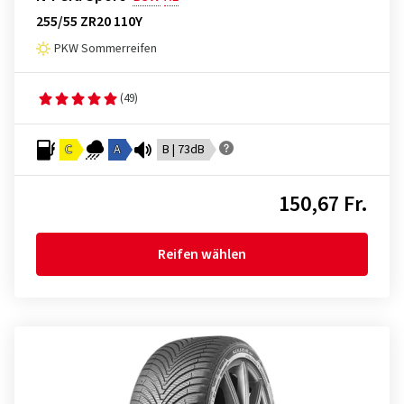
255/55 ZR20 110Y
PKW Sommerreifen
(49)
C
A
B | 73dB
150,67 Fr.
Reifen wählen