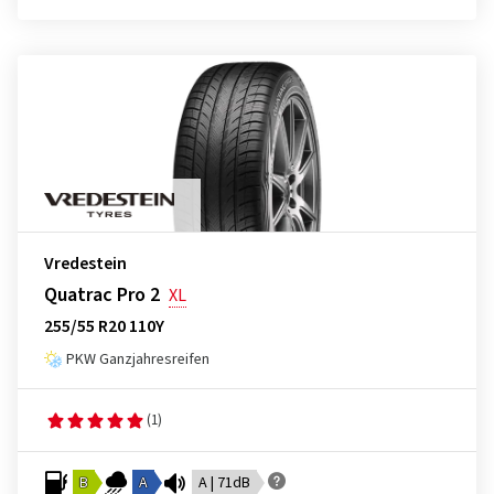
Vredestein
Quatrac Pro 2
XL
255/55 R20 110Y
PKW Ganzjahresreifen
(1)
B
A
A | 71dB