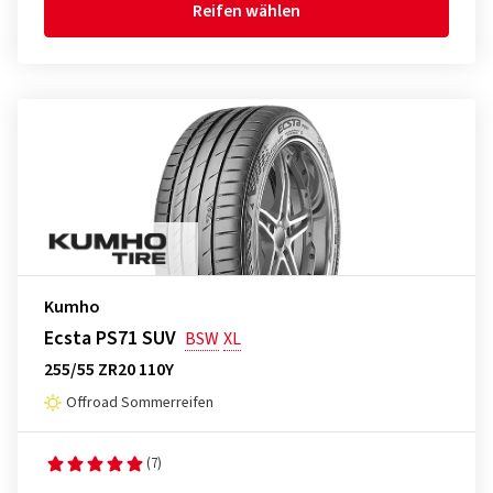
Reifen wählen
Kumho
Ecsta PS71 SUV
BSW
XL
255/55 ZR20 110Y
Offroad Sommerreifen
(7)