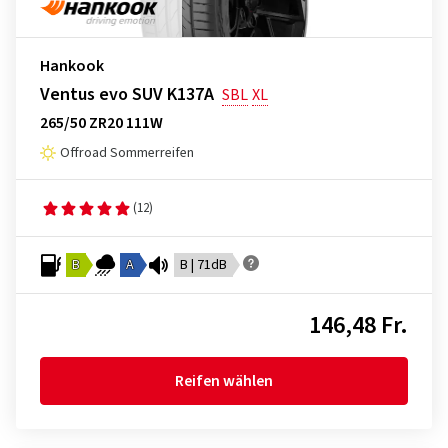
Hankook
Ventus evo SUV K137A
SBL
XL
265/50 ZR20 111W
Offroad Sommerreifen
(12)
B
A
B | 71dB
146,48 Fr.
Reifen wählen