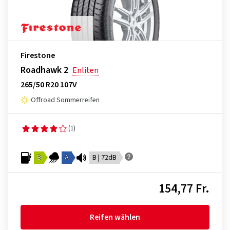
Firestone
Roadhawk 2
Enliten
265/50 R20 107V
Offroad Sommerreifen
(1)
B
A
B | 72dB
154,77 Fr.
Reifen wählen