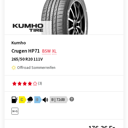
Kumho
Crugen HP71
BSW
XL
265/50 R20 111V
Offroad Sommerreifen
(3)
C
D
B | 72dB