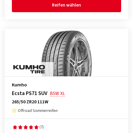
Reifen wählen
Kumho
Ecsta PS71 SUV
BSW
XL
265/50 ZR20 111W
Offroad Sommerreifen
(7)