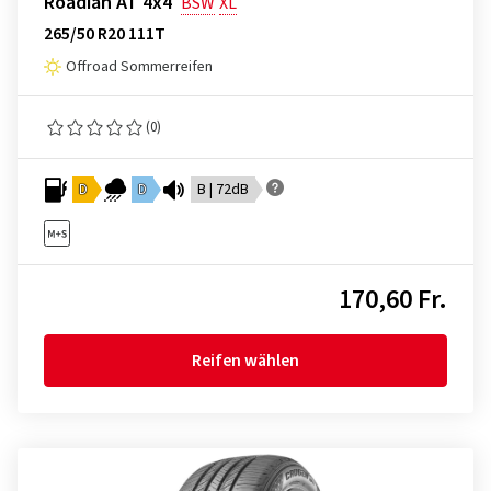
Roadian AT 4x4
BSW
XL
265/50 R20 111T
Offroad Sommerreifen
(0)
D
D
B | 72dB
170,60 Fr.
Reifen wählen