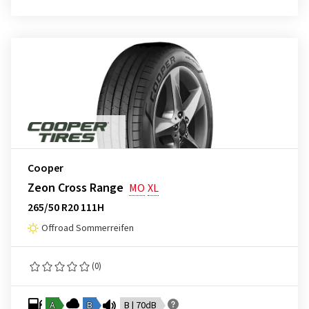
Cooper
Zeon Cross Range
MO
XL
265/50 R20 111H
Offroad Sommerreifen
(0)
A
B
B | 70dB