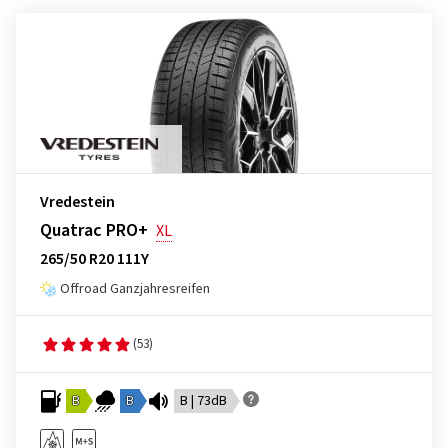
Vredestein
Quatrac PRO+
XL
265/50 R20 111Y
Offroad Ganzjahresreifen
(53)
B
B
B | 73dB