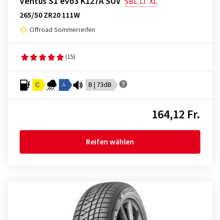
Ventus S1 evo3 K127A SUV
SBL
LT
XL
265/50 ZR20 111W
Offroad Sommerreifen
(15)
C
A
B | 73dB
164,12 Fr.
Reifen wählen