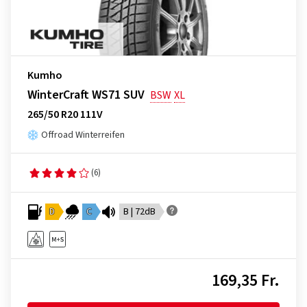
Kumho
WinterCraft WS71 SUV
BSW
XL
265/50 R20 111V
Offroad Winterreifen
(6)
D
C
B | 72dB
169,35 Fr.