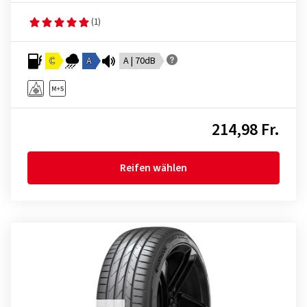
(1)
C
A
A | 70dB
214,98 Fr.
Reifen wählen