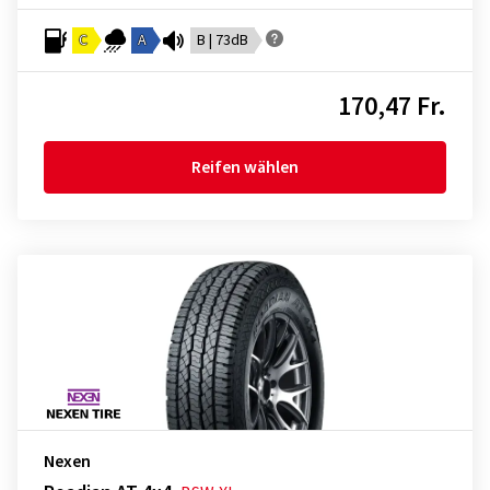
C
A
B | 73dB
170,47 Fr.
Reifen wählen
Nexen