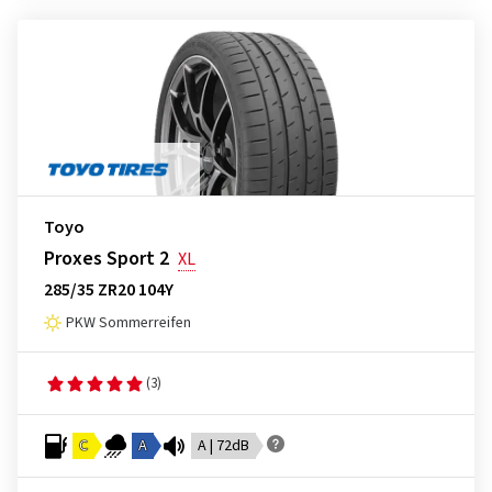
Toyo
Proxes Sport 2
XL
285/35 ZR20 104Y
PKW Sommerreifen
(3)
C
A
A | 72dB