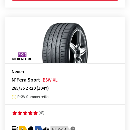
Nexen
N'Fera Sport
BSW
XL
285/35 ZR20 (104Y)
PKW Sommerreifen
(49)
D
A
B | 75dB