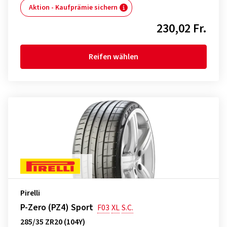
Aktion - Kaufprämie sichern
230,02 Fr.
Reifen wählen
Pirelli
P-Zero (PZ4) Sport
F03
XL
S.C.
285/35 ZR20 (104Y)