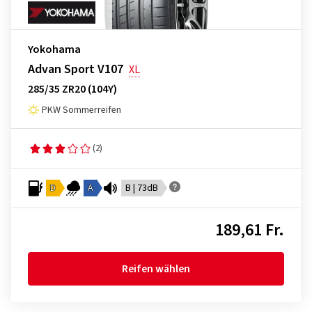
Yokohama
Advan Sport V107
XL
285/35 ZR20 (104Y)
PKW Sommerreifen
(2)
D
A
B | 73dB
189,61 Fr.
Reifen wählen