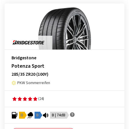
Bridgestone
Potenza Sport
285/35 ZR20 (100Y)
PKW Sommerreifen
(24)
D
B
B | 74dB