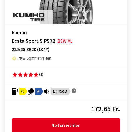
Kumho
Ecsta Sport S PS72
BSW
XL
285/35 ZR20 (104Y)
PKW Sommerreifen
(1)
C
A
B | 75dB
172,65 Fr.
Reifen wählen