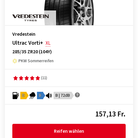
Vredestein
Ultrac Vorti+
XL
285/35 ZR20 (104Y)
PKW Sommerreifen
(11)
D
B
B | 72dB
157,13 Fr.
Reifen wählen