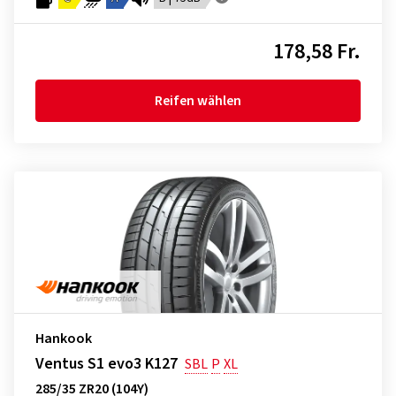
178,58 Fr.
Reifen wählen
Hankook
Ventus S1 evo3 K127
SBL
P
XL
285/35 ZR20 (104Y)