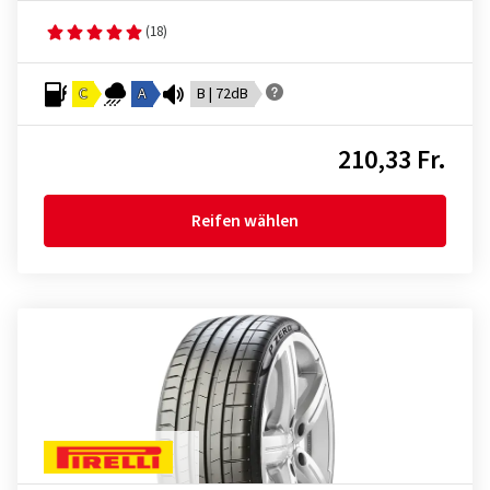
(18)
C
A
B | 72dB
210,33 Fr.
Reifen wählen