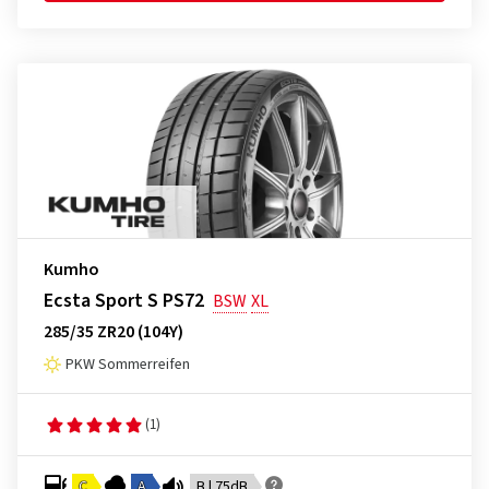
Kumho
Ecsta Sport S PS72
BSW
XL
285/35 ZR20 (104Y)
PKW Sommerreifen
(1)
C
A
B | 75dB