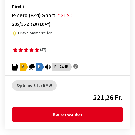
Pirelli
P-Zero (PZ4) Sport
*
XL
S.C.
285/35 ZR20 (104Y)
PKW Sommerreifen
(57)
D
B
B | 74dB
Optimiert für BMW
221,26 Fr.
Reifen wählen