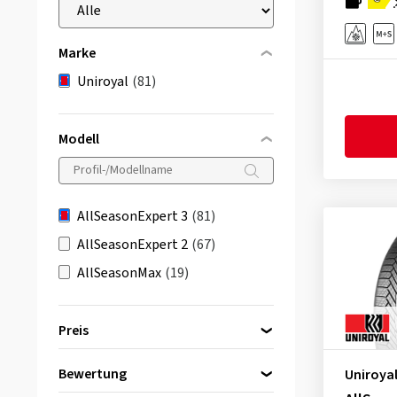
Marke
Uniroyal
(81)
Modell
AllSeasonExpert 3
(81)
AllSeasonExpert 2
(67)
AllSeasonMax
(19)
Preis
Bewertung
Uniroya
bis
von