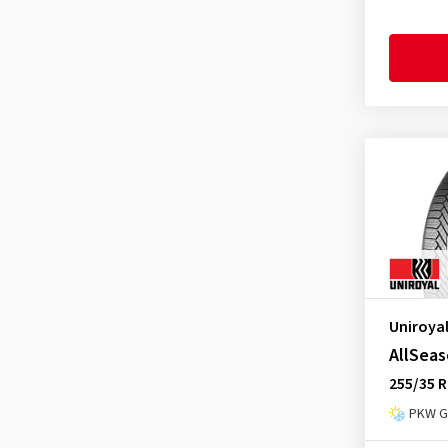
Uniroya
AllSeas
255/35 R
PKW Ga