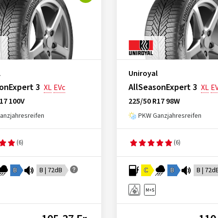
l
Uniroyal
onExpert 3
AllSeasonExpert 3
XL
EVc
XL
E
17 100V
225/50 R17 98W
nzjahresreifen
PKW Ganzjahresreifen
(6)
(6)
B
B | 72dB
C
B
B | 72d