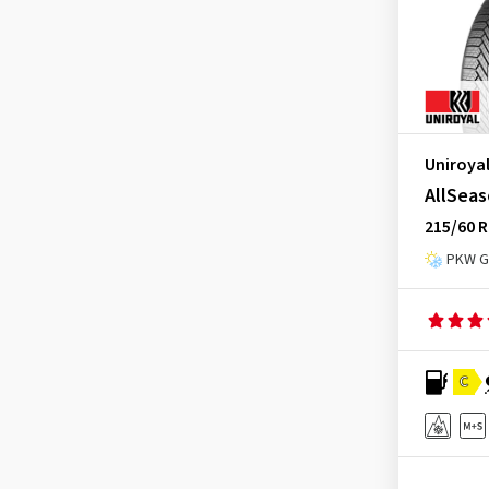
Uniroya
AllSeas
215/60 R
PKW Ga
C