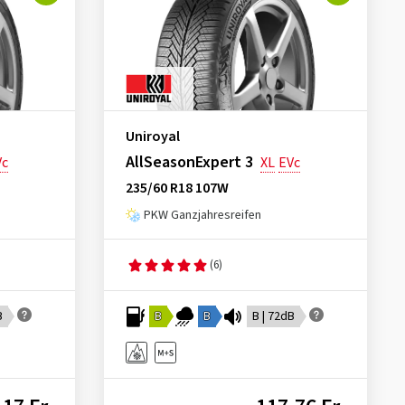
Uniroyal
AllSeasonExpert 3
Vc
XL
EVc
235/60 R18 107W
PKW Ganzjahresreifen
(6)
B
B
B
B | 72dB