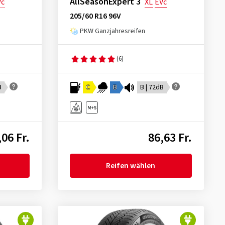
AllSeasonExpert 3
Vc
XL
EVc
205/60 R16 96V
PKW Ganzjahresreifen
(6)
B
C
B
B | 72dB
,06 Fr.
86,63 Fr.
Reifen wählen