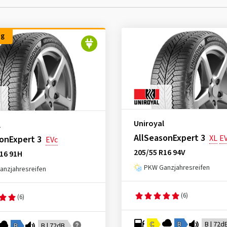
ng
Uniroyal
l
AllSeasonExpert 3
XL
E
onExpert 3
EVc
205/55 R16 94V
16 91H
PKW Ganzjahresreifen
nzjahresreifen
(6)
(6)
C
B
B | 72d
B
B | 72dB