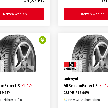
105,37 Fr.
110,
Reifen wählen
Reifen wählen
l
Uniroyal
onExpert 3
AllSeasonExpert 3
XL
EVc
XL
E
19 96Y
235/45 R19 99W
nzjahresreifen
PKW Ganzjahresreifen