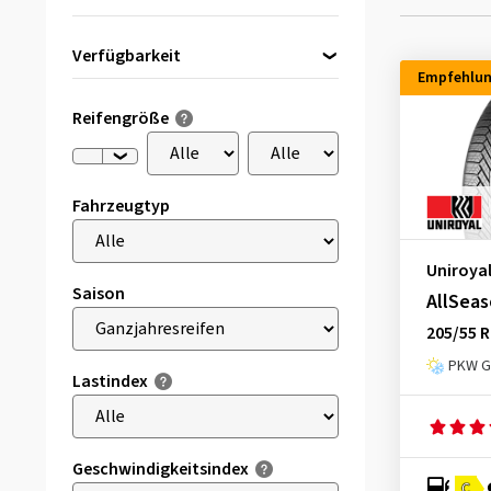
Verfügbarkeit
Empfehlu
Direkt lieferbar
(11)
Reifengröße
Fahrzeugtyp
Uniroya
Saison
AllSeas
205/55 R
PKW Ga
Lastindex
Geschwindigkeitsindex
C