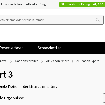
Shopauskunft Rating 4.61/5.00
Individuelle Komplettradprüfung
Reserveräder
Schneeketten
iroyal
Ganzjahresreifen
AllSeasonExpert
AllSeasonExpert 3
rt 3
nde Treffer in der Liste zu erhalten.
e Ergebnisse