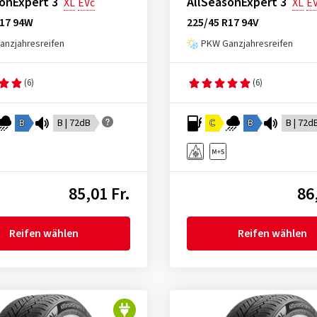
onExpert 3
AllSeasonExpert 3
XL
EVc
XL
E
R17 94W
225/45 R17 94V
nzjahresreifen
PKW Ganzjahresreifen
(6)
(6)
B
B | 72dB
C
B
B | 72d
85,01 Fr.
86
Reifen wählen
Reifen wählen