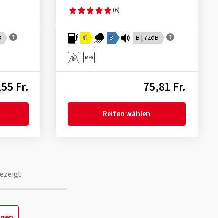
(6)
B
C
B
B | 72dB
55 Fr.
75,81 Fr.
Reifen wählen
ezeigt
igen