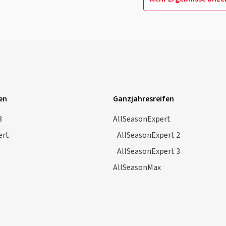
en
Ganzjahresreifen
3
AllSeasonExpert
ert
AllSeasonExpert 2
AllSeasonExpert 3
AllSeasonMax