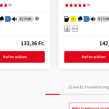
(6)
(6)
B
B | 73dB
C
B
B | 72d
133,36 Fr.
142,
Reifen wählen
Reifen wählen
12
von
81
Produkten ang
Mehr Ergebnisse anze