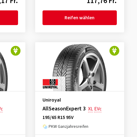
17 Fr.
117,76 Fr.
Reifen wählen
Uniroyal
AllSeasonExpert 3
Vc
XL
EVc
195/65 R15 95V
PKW Ganzjahresreifen