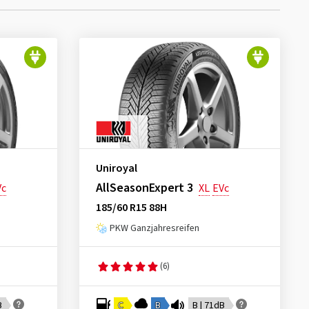
Uniroyal
AllSeasonExpert 3
Vc
XL
EVc
185/60 R15 88H
PKW Ganzjahresreifen
(6)
B
C
B
B | 71dB