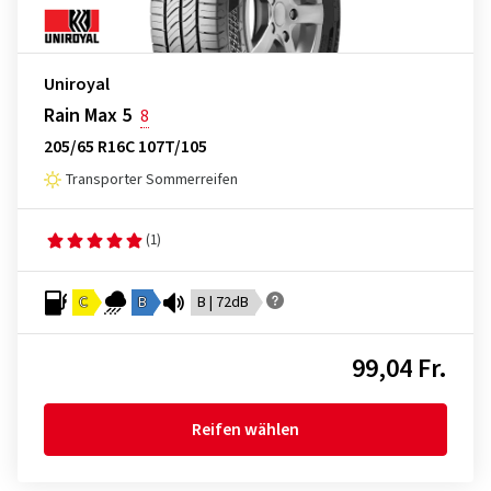
Uniroyal
Rain Max 5
8
205/65 R16C 107T/105
Transporter Sommerreifen
(1)
C
B
B | 72dB
99,04 Fr.
Reifen wählen