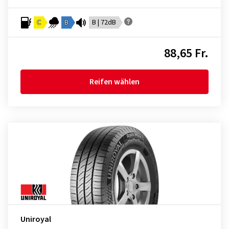
C
B
B | 72dB
88,65 Fr.
Reifen wählen
Uniroyal