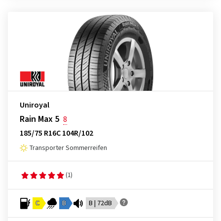
Uniroyal
Rain Max 5
8
185/75 R16C 104R/102
Transporter Sommerreifen
(1)
C
B
B | 72dB