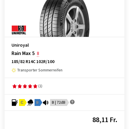
Uniroyal
Rain Max 5
8
185/82 R14C 102R/100
Transporter Sommerreifen
(1)
C
B
B | 72dB
88,11 Fr.