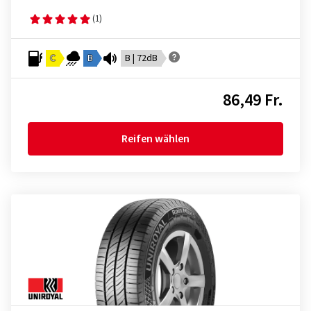
(1)
C
B
B | 72dB
86,49 Fr.
Reifen wählen