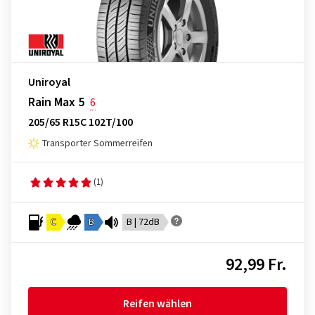
Uniroyal
Rain Max 5
6
205/65 R15C 102T/100
Transporter Sommerreifen
(1)
C
B
B | 72dB
92,99 Fr.
Reifen wählen