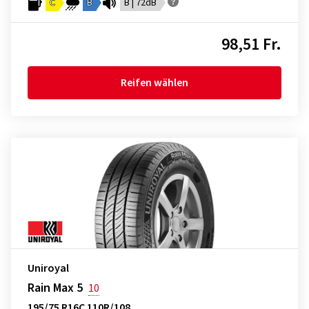
C
B
B | 72dB
98,51 Fr.
Reifen wählen
Uniroyal
Rain Max 5
10
195/75 R16C 110R/108