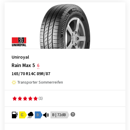
Uniroyal
Rain Max 5
6
165/70 R14C 89R/87
Transporter Sommerreifen
(1)
C
B
B | 72dB