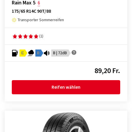
Rain Max 5
6
175/65 R14C 90T/88
Transporter Sommerreifen
(1)
C
B
B | 72dB
89,20 Fr.
Reifen wählen