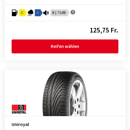
C
A
B | 72dB
125,75 Fr.
Reifen wählen
Uniroyal