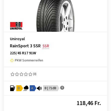
Uniroyal
RainSport 3 SSR
SSR
225/45 R17 91W
PKW Sommerreifen
(0)
D
A
B | 71dB
118,46 Fr.