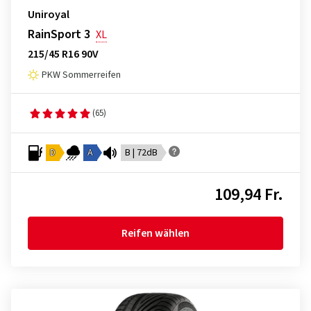
Uniroyal
RainSport 3
XL
215/45 R16 90V
PKW Sommerreifen
(65)
D
A
B | 72dB
109,94 Fr.
Reifen wählen