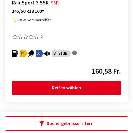
RainSport 3 SSR
SSR
245/50 R18 100Y
PKW Sommerreifen
(0)
D
A
B | 71dB
160,58 Fr.
Reifen wählen
Suchergebnisse filtern