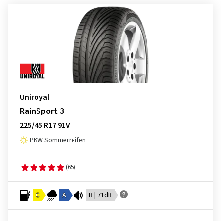
Uniroyal
RainSport 3
225/45 R17 91V
PKW Sommerreifen
(65)
C
A
B | 71dB