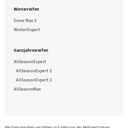
Winterreifen
Snow Max 3
WinterExpert
Ganzjahresreifen
AllSeasonExpert
AllSeasonExpert 2
AllSeasonExpert 3
AllSeasonMax
Alle Preisangaben verstehen sich inklusive der Mehrwertsteuer,