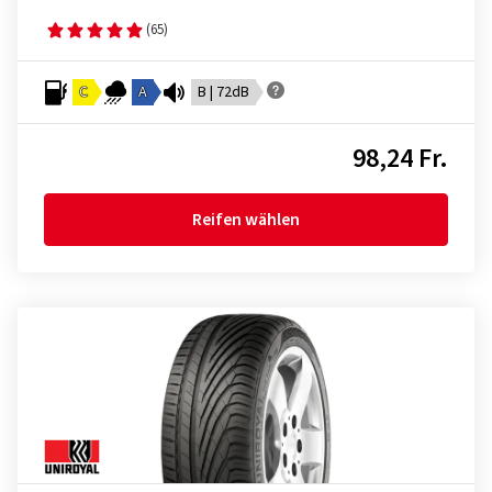
(65)
C
A
B | 72dB
98,24 Fr.
Reifen wählen