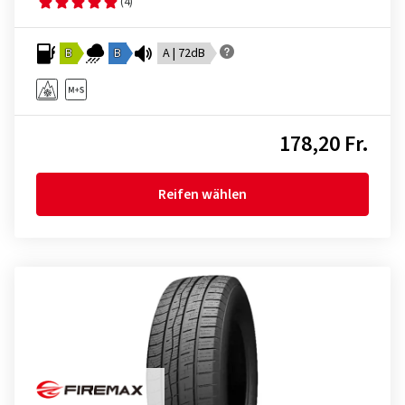
(4)
B
B
A | 72dB
178,20 Fr.
Reifen wählen