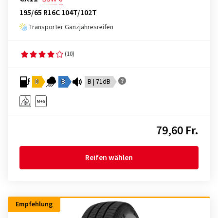
195/65 R16C 104T/102T
Transporter Ganzjahresreifen
(10)
D
B
B | 71dB
79,60 Fr.
Reifen wählen
Empfehlung