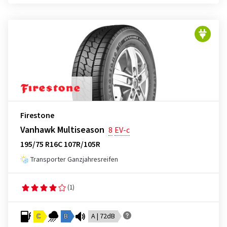
Firestone
Vanhawk Multiseason
8
EV-c
195/75 R16C 107R/105R
Transporter Ganzjahresreifen
(1)
C
B
A | 72dB