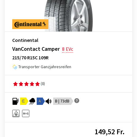
Continental
VanContact Camper
8
EVc
215/70 R15C 109R
Transporter Ganzjahresreifen
(8)
C
A
B | 73dB
149,52 Fr.