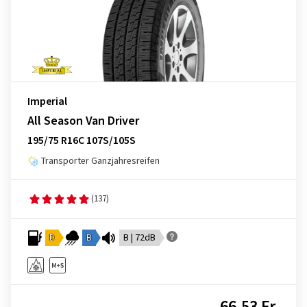
Imperial
All Season Van Driver
195/75 R16C 107S/105S
Transporter Ganzjahresreifen
(137)
D
B
B | 72dB
66,53 Fr.