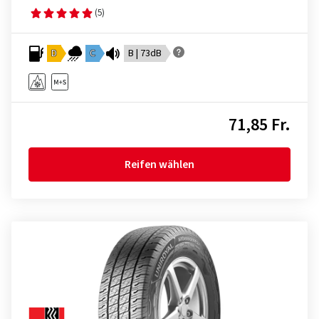
(5)
D
C
B | 73dB
71,85 Fr.
Reifen wählen