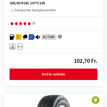
205/65 R16C 107T/105
Transporter Ganzjahresreifen
(3)
D
A
B | 72dB
102,70 Fr.
Reifen wählen