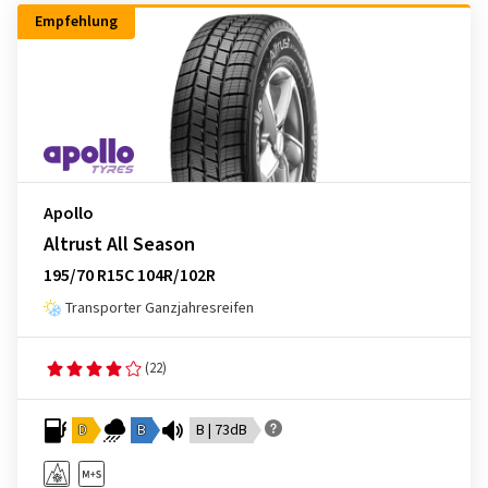
Empfehlung
Apollo
Altrust All Season
195/70 R15C 104R/102R
Transporter Ganzjahresreifen
(22)
D
B
B | 73dB