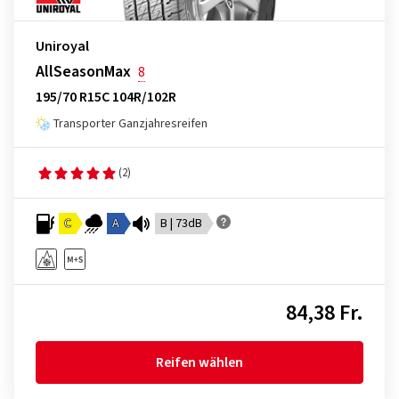
Uniroyal
AllSeasonMax
8
195/70 R15C 104R/102R
Transporter Ganzjahresreifen
(2)
C
A
B | 73dB
84,38 Fr.
Reifen wählen