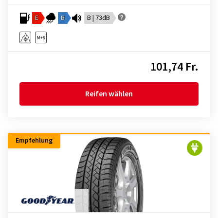
E
B
B | 73dB
101,74 Fr.
Reifen wählen
Empfehlung