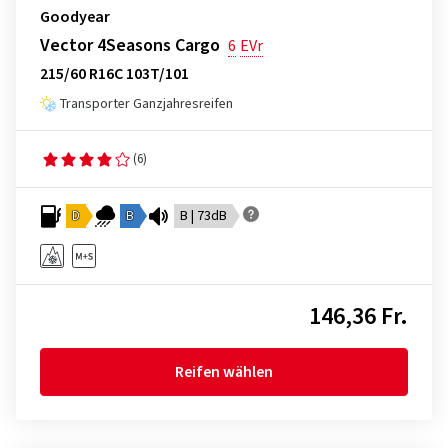
Goodyear
Vector 4Seasons Cargo
6
EVr
215/60 R16C 103T/101
Transporter Ganzjahresreifen
(6)
D
B
B | 73dB
146,36 Fr.
Reifen wählen