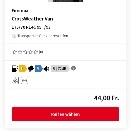
Firemax
CrossWeather Van
175/70 R14C 95T/93
Transporter Ganzjahresreifen
(0)
D
B
B | 72dB
44,00 Fr.
Reifen wählen