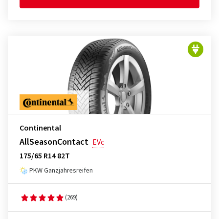
Continental
AllSeasonContact
EVc
175/65 R14 82T
PKW Ganzjahresreifen
(269)