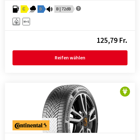
C
B
B | 72dB
125,79 Fr.
Reifen wählen