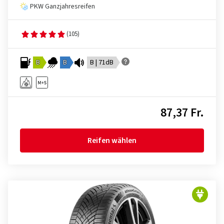
PKW Ganzjahresreifen
(105)
B
B
B | 71dB
87,37 Fr.
Reifen wählen