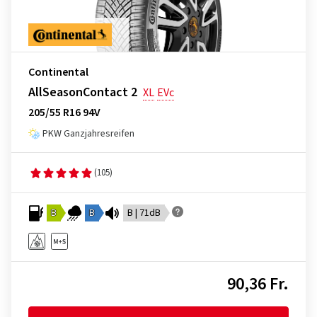
Continental
AllSeasonContact 2
XL
EVc
205/55 R16 94V
PKW Ganzjahresreifen
(105)
B
B
B | 71dB
90,36 Fr.