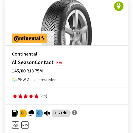
Continental
AllSeasonContact
EVc
145/80 R13 75M
PKW Ganzjahresreifen
(269)
D
C
B | 71dB