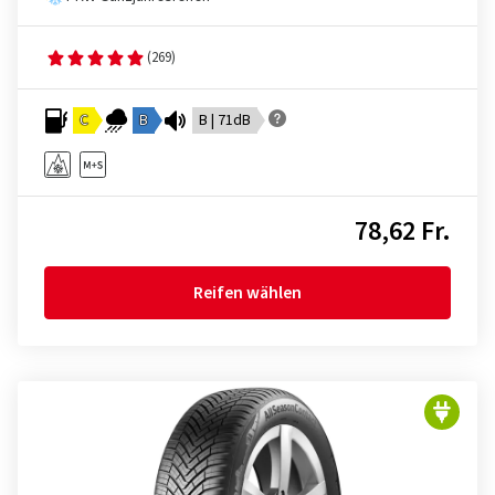
(269)
C
B
B | 71dB
78,62 Fr.
Reifen wählen