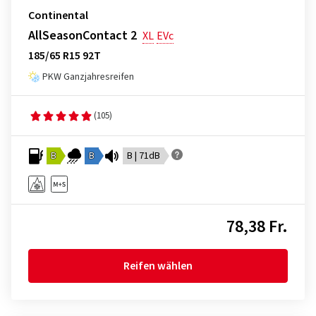
Continental
AllSeasonContact 2
XL
EVc
185/65 R15 92T
PKW Ganzjahresreifen
(105)
B
B
B | 71dB
78,38 Fr.
Reifen wählen