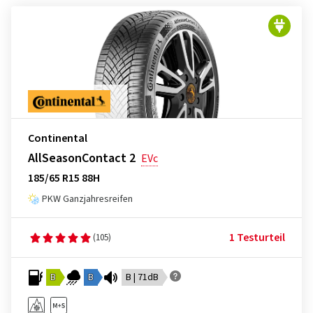
Continental
AllSeasonContact 2
EVc
185/65 R15 88H
PKW Ganzjahresreifen
1 Testurteil
(105)
B
B
B | 71dB