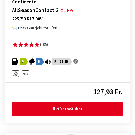
Continental
AllSeasonContact 2
XL
EVc
225/50 R17 98V
PKW Ganzjahresreifen
(105)
B
B
B | 71dB
127,93 Fr.
Reifen wählen