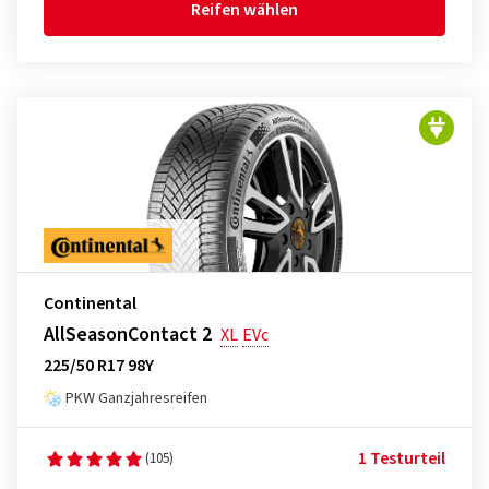
Reifen wählen
Continental
AllSeasonContact 2
XL
EVc
225/50 R17 98Y
PKW Ganzjahresreifen
1 Testurteil
(105)