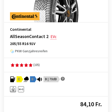
Continental
AllSeasonContact 2
EVc
205/55 R16 91V
PKW Ganzjahresreifen
(105)
C
B
B | 70dB
84,10 Fr.