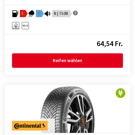
E
C
B | 71dB
64,54 Fr.
Reifen wählen