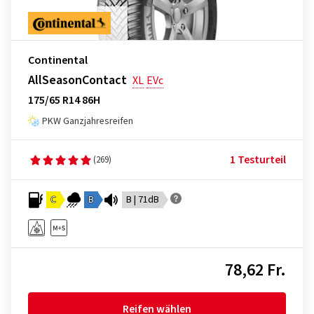
Continental
AllSeasonContact
XL
EVc
175/65 R14 86H
PKW Ganzjahresreifen
1 Testurteil
(269)
C
B
B | 71dB
78,62 Fr.
Reifen wählen