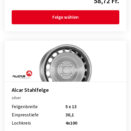
58,72 Fr.
Felge wählen
Alcar Stahlfelge
silver
Felgenbreite
5 x 13
Einpresstiefe
30,1
Lochkreis
4x100