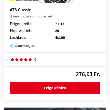
ATS Classic
diamond-black frontpolished
Felgenbreite
7 x 13
Einpresstiefe
20
Lochkreis
4x100
Wintertauglich
(2)
276,93 Fr.
Felge wählen