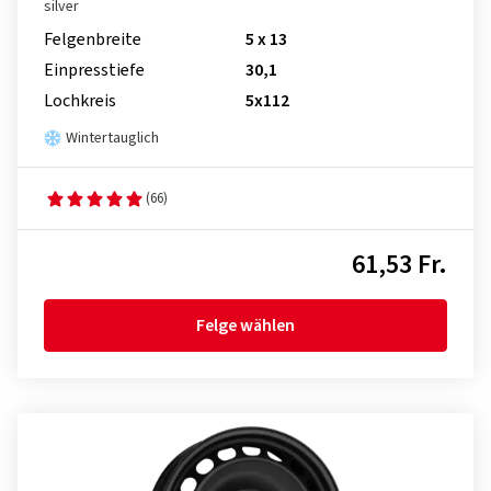
silver
Felgenbreite
5 x 13
Einpresstiefe
30,1
Lochkreis
5x112
Wintertauglich
(66)
61,53 Fr.
Felge wählen