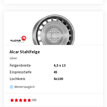
Alcar Stahlfelge
silver
Felgenbreite
4,5 x 13
Einpresstiefe
45
Lochkreis
4x100
Wintertauglich
(66)