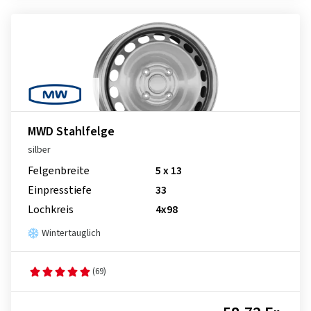
MWD Stahlfelge
silber
Felgenbreite
5 x 13
Einpresstiefe
33
Lochkreis
4x98
Wintertauglich
(69)