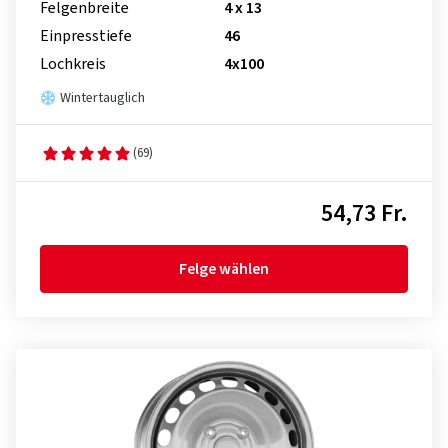
Felgenbreite
4 x 13
Einpresstiefe
46
Lochkreis
4x100
Wintertauglich
(69)
54,73 Fr.
Felge wählen