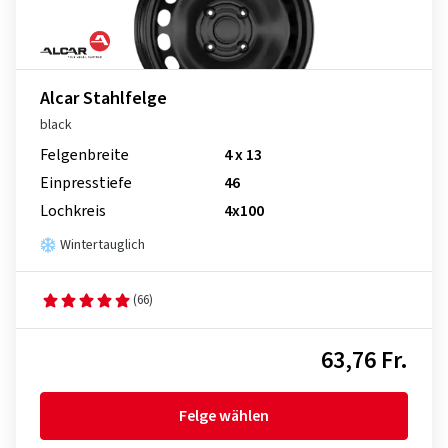
Alcar Stahlfelge
black
Felgenbreite
4 x 13
Einpresstiefe
46
Lochkreis
4x100
Wintertauglich
(66)
63,76 Fr.
Felge wählen