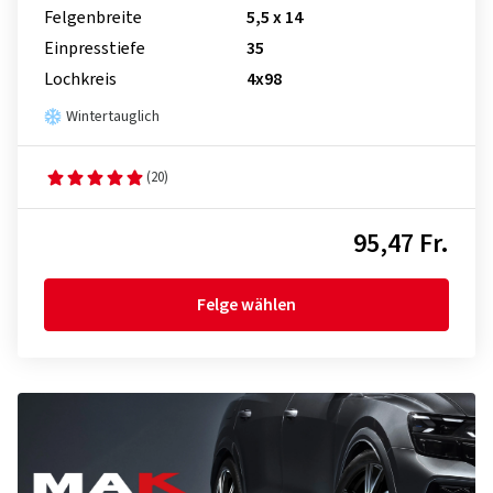
Felgenbreite
5,5 x 14
Einpresstiefe
35
Lochkreis
4x98
Wintertauglich
(20)
95,47 Fr.
Felge wählen