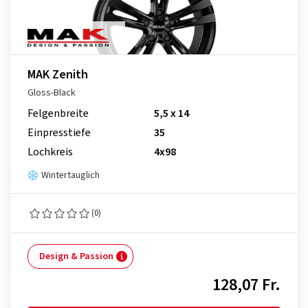
MAK Zenith
Gloss-Black
Felgenbreite
5,5 x 14
Einpresstiefe
35
Lochkreis
4x98
Wintertauglich
(0)
Design & Passion
128,07 Fr.