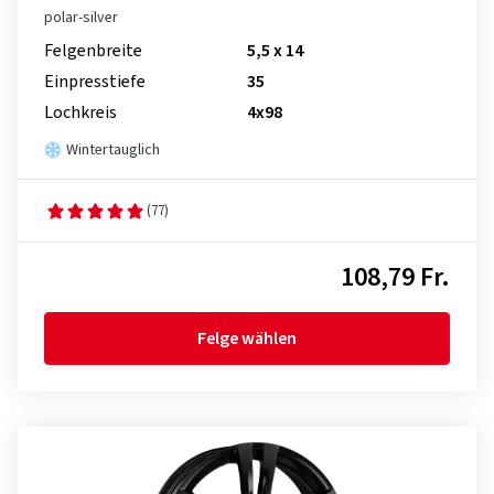
polar-silver
Felgenbreite
5,5 x 14
Einpresstiefe
35
Lochkreis
4x98
Wintertauglich
(77)
108,79 Fr.
Felge wählen