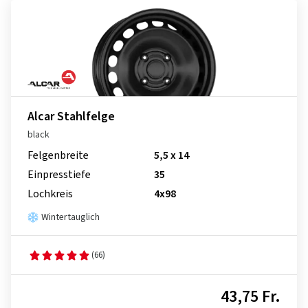
Alcar Stahlfelge
black
Felgenbreite
5,5 x 14
Einpresstiefe
35
Lochkreis
4x98
Wintertauglich
(66)
43,75 Fr.