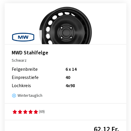
MWD Stahlfelge
Schwarz
Felgenbreite
6 x 14
Einpresstiefe
40
Lochkreis
4x98
Wintertauglich
(69)
62,12 Fr.