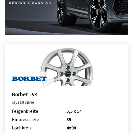
Borbet LV4
crystal silver
Felgenbreite
5,5 x 14
Einpresstiefe
35
Lochkreis
4x98