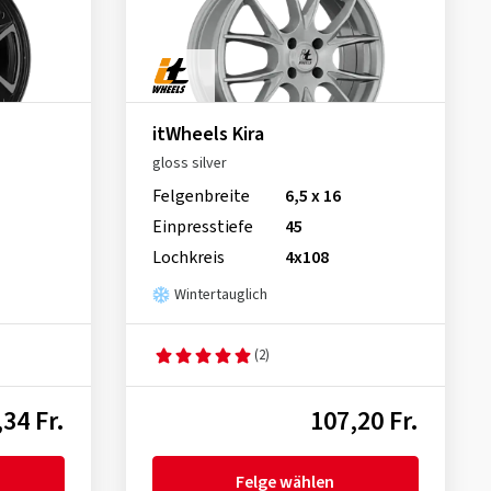
itWheels Kira
gloss silver
Felgenbreite
6,5 x 16
Einpresstiefe
45
Lochkreis
4x108
Wintertauglich
(2)
,34 Fr.
107,20 Fr.
Felge wählen