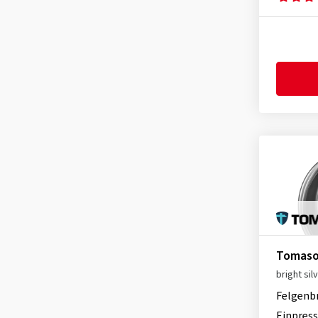
Tomaso
bright sil
Felgenb
Einpress