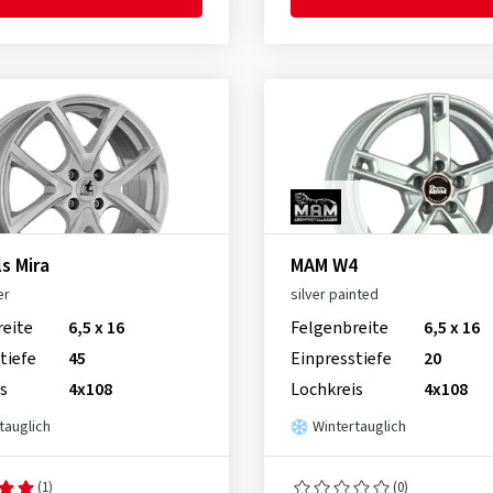
s Mira
MAM W4
er
silver painted
reite
6,5 x 16
Felgenbreite
6,5 x 16
tiefe
45
Einpresstiefe
20
s
4x108
Lochkreis
4x108
tauglich
Wintertauglich
(1)
(0)