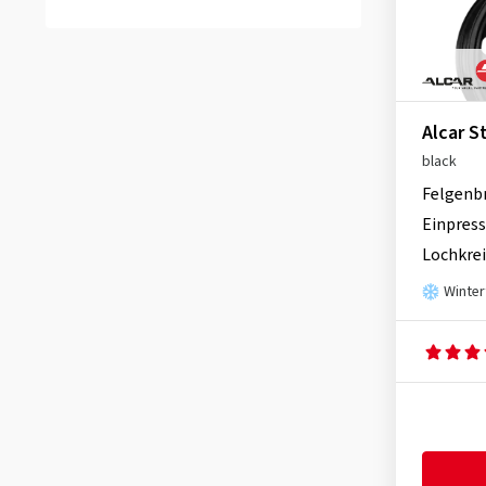
Diewe-Wheels
(8)
Mehrspeiche
(20)
Erion
(1)
Speichenrad
(40)
GMP
(4)
Sternfelge
(18)
itWheels
(11)
Alcar S
Y-Speiche
(3)
Keskin
(6)
black
sonstige
(24)
MAK
(33)
Felgenb
MAM
(15)
Einpress
Mille Miglia
(1)
Lochkrei
MWD
(14)
Winter
Rial
(10)
TEC
(2)
Tomason
(3)