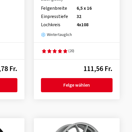
Felgenbreite
6,5 x 16
Einpresstiefe
32
Lochkreis
4x108
Wintertauglich
(20)
78 Fr.
111,56 Fr.
Felge wählen