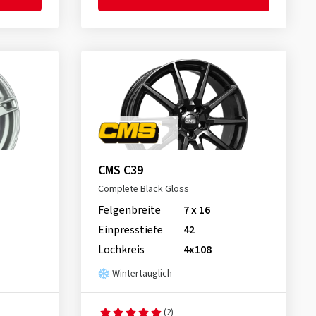
CMS C39
Complete Black Gloss
Felgenbreite
7 x 16
Einpresstiefe
42
Lochkreis
4x108
Wintertauglich
(2)