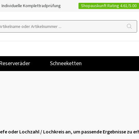
Shopauskunft Rating 4.61/5.00
Individuelle Komplettradprüfung
Reserveräder
Schneeketten
stiefe oder Lochzahl / Lochkreis an, um passende Ergebnisse zu er