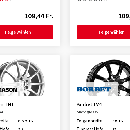
109,44 Fr.
109,
Felge wählen
Felge wählen
n TN1
Borbet LV4
ver
black glossy
reite
6,5 x 16
Felgenbreite
7 x 16
tiefe
20
Einpresstiefe
32