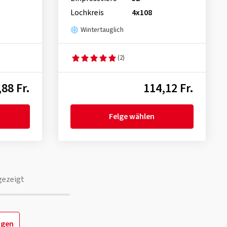
Lochkreis
4x108
Wintertauglich
(2)
88 Fr.
114,12 Fr.
Felge wählen
gezeigt
igen