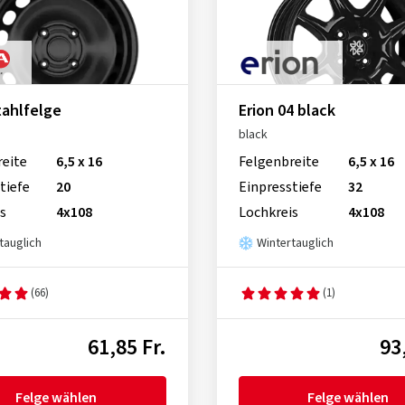
tahlfelge
Erion 04 black
black
reite
6,5 x 16
Felgenbreite
6,5 x 16
tiefe
20
Einpresstiefe
32
s
4x108
Lochkreis
4x108
tauglich
Wintertauglich
(66)
(1)
61,85 Fr.
93
Felge wählen
Felge wählen