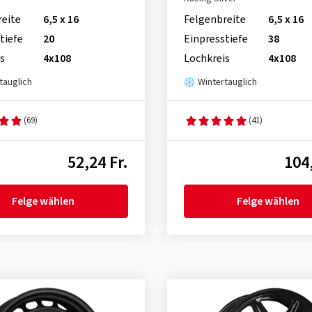
reite
6,5 x 16
Felgenbreite
6,5 x 16
tiefe
20
Einpresstiefe
38
s
4x108
Lochkreis
4x108
tauglich
Wintertauglich
(69)
(41)
52,24 Fr.
104,
Felge wählen
Felge wählen