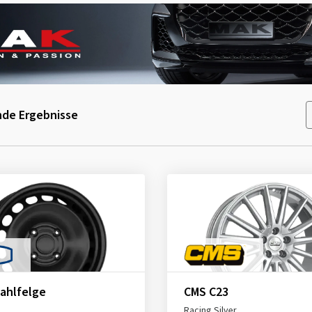
de Ergebnisse
ahlfelge
CMS C23
Racing Silver