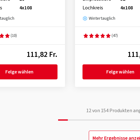
s
4x108
Lochkreis
4x108
tauglich
Wintertauglich
(10)
(47)
111,82 Fr.
111,
Felge wählen
Felge wählen
12
von
154
Produkten an
Mehr Ergebnisse anze