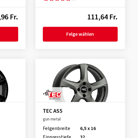
96 Fr.
111,64 Fr.
Felge wählen
TEC AS5
gun metal
Felgenbreite
6,5 x 16
Einpresstiefe
32