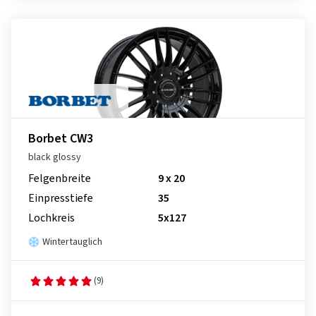
Borbet CW3
black glossy
Felgenbreite
9 x 20
Einpresstiefe
35
Lochkreis
5x127
Wintertauglich
(9)