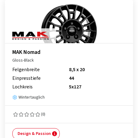
MAK Nomad
Gloss-Black
Felgenbreite
8,5 x 20
Einpresstiefe
44
Lochkreis
5x127
Wintertauglich
(0)
Design & Passion