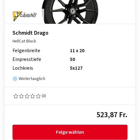
Schmidt Drago
HellCat Black
Felgenbreite
11 x 20
Einpresstiefe
50
Lochkreis
5x127
Wintertauglich
(0)
523,87 Fr.
Felge wählen