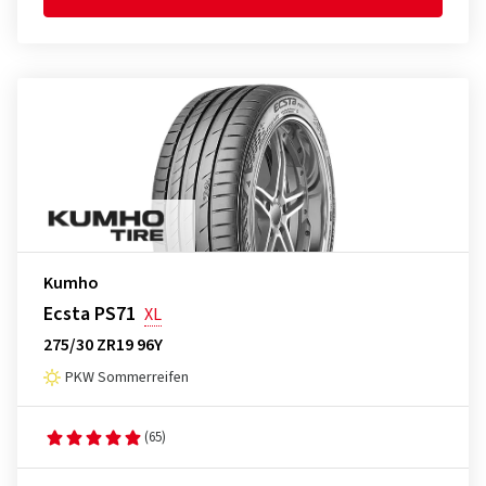
Kumho
Ecsta PS71
XL
275/30 ZR19 96Y
PKW Sommerreifen
(65)