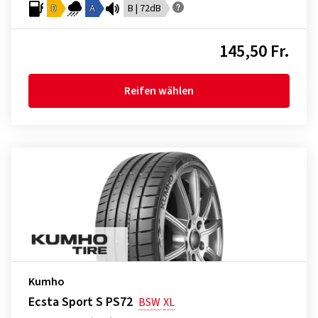
D
A
B | 72dB
145,50 Fr.
Reifen wählen
Kumho
Ecsta Sport S PS72
BSW
XL