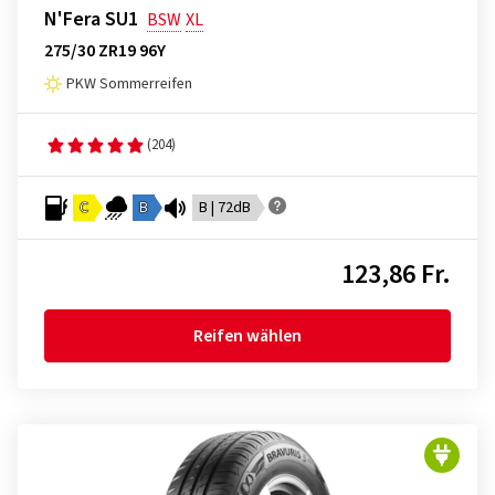
N'Fera SU1
BSW
XL
275/30 ZR19 96Y
PKW Sommerreifen
(204)
C
B
B | 72dB
123,86 Fr.
Reifen wählen