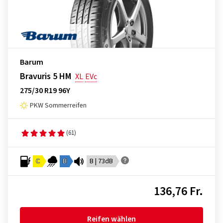
Barum
Bravuris 5 HM
XL
EVc
275/30 R19 96Y
PKW Sommerreifen
(61)
C
B
B | 73dB
136,76 Fr.
Reifen wählen