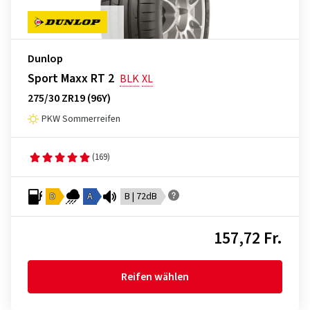
Dunlop
Sport Maxx RT 2
BLK
XL
275/30 ZR19 (96Y)
PKW Sommerreifen
(169)
D
A
B | 72dB
157,72 Fr.
Reifen wählen