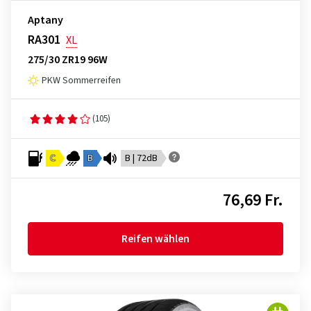
Aptany
RA301
XL
275/30 ZR19 96W
PKW Sommerreifen
(105)
C
B
B | 72dB
76,69 Fr.
Reifen wählen