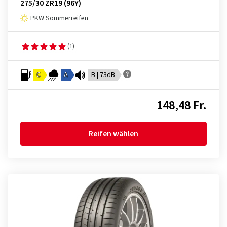
275/30 ZR19 (96Y)
PKW Sommerreifen
(1)
C
A
B | 73dB
148,48 Fr.
Reifen wählen