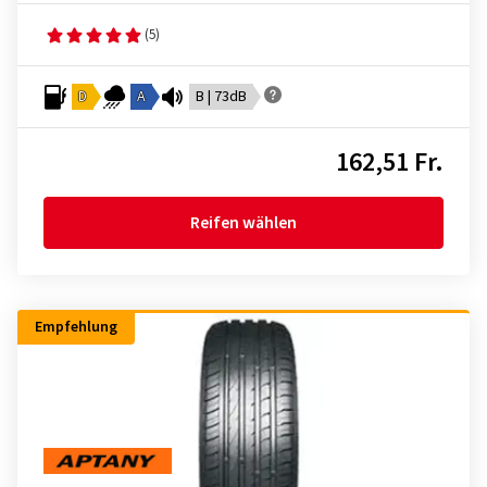
(5)
D
A
B | 73dB
162,51 Fr.
Reifen wählen
Empfehlung