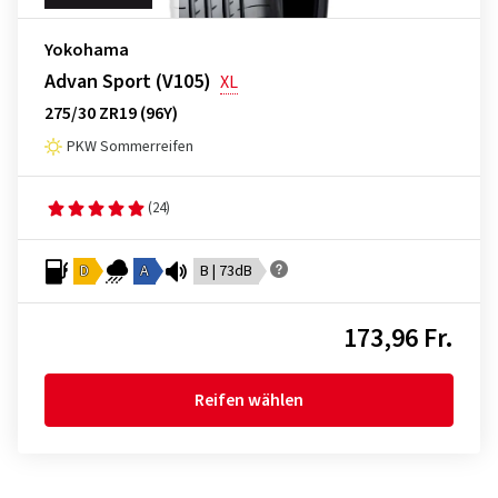
Yokohama
Advan Sport (V105)
XL
275/30 ZR19 (96Y)
PKW Sommerreifen
(24)
D
A
B | 73dB
173,96 Fr.
Reifen wählen