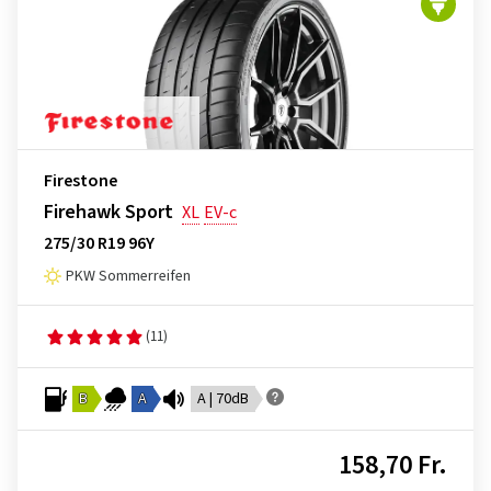
Firestone
Firehawk Sport
XL
EV-c
275/30 R19 96Y
PKW Sommerreifen
(11)
B
A
A | 70dB
158,70 Fr.