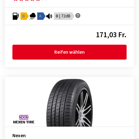
D
A
B | 72dB
171,03 Fr.
Reifen wählen
Nexen