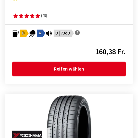
(49)
D
A
B | 73dB
160,38 Fr.
Reifen wählen