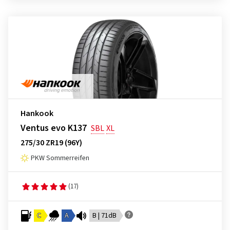
Hankook
Ventus evo K137
SBL
XL
275/30 ZR19 (96Y)
PKW Sommerreifen
(17)
C
A
B | 71dB