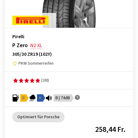
Pirelli
P Zero
N2
XL
305/30 ZR19 (102Y)
PKW Sommerreifen
(100)
D
A
B | 74dB
Optimiert für Porsche
258,44 Fr.