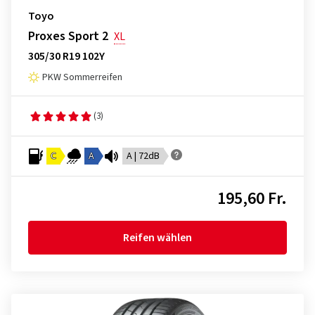
Toyo
Proxes Sport 2
XL
305/30 R19 102Y
PKW Sommerreifen
(3)
C
A
A | 72dB
195,60 Fr.
Reifen wählen