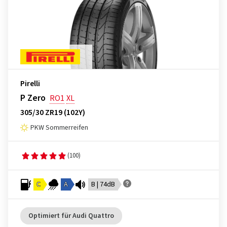
Pirelli
P Zero
RO1
XL
305/30 ZR19 (102Y)
PKW Sommerreifen
(100)
C
A
B | 74dB
Optimiert für Audi Quattro