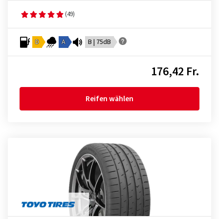
(49)
D
A
B | 75dB
176,42 Fr.
Reifen wählen