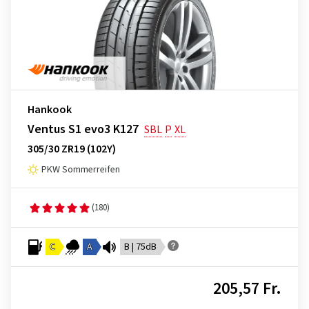
Hankook
Ventus S1 evo3 K127
SBL
P
XL
305/30 ZR19 (102Y)
PKW Sommerreifen
(180)
C
A
B | 75dB
205,57 Fr.