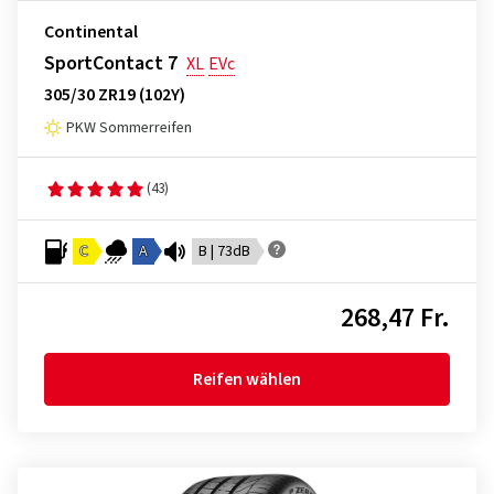
Continental
SportContact 7
XL
EVc
305/30 ZR19 (102Y)
PKW Sommerreifen
(43)
C
A
B | 73dB
268,47 Fr.
Reifen wählen