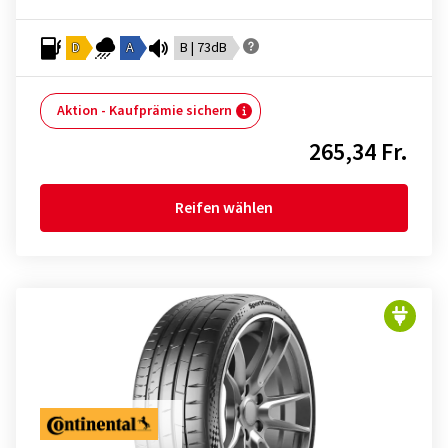
D
A
B | 73dB
Aktion - Kaufprämie sichern
265,34 Fr.
Reifen wählen