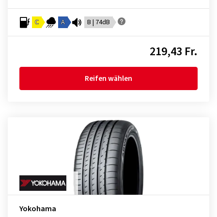
C
A
B | 74dB
219,43 Fr.
Reifen wählen
Yokohama