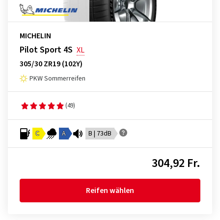
MICHELIN
Pilot Sport 4S
XL
305/30 ZR19 (102Y)
PKW Sommerreifen
(49)
C
A
B | 73dB
304,92 Fr.
Reifen wählen