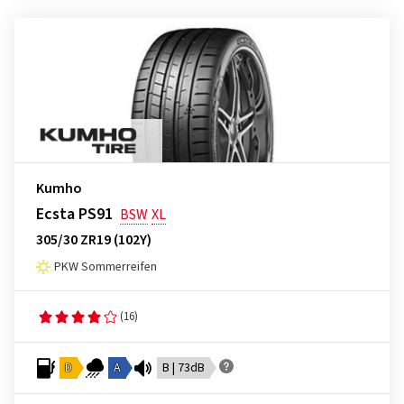
Kumho
Ecsta PS91
BSW
XL
305/30 ZR19 (102Y)
PKW Sommerreifen
(16)
D
A
B | 73dB