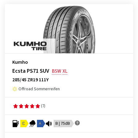
Kumho
Ecsta PS71 SUV
BSW
XL
285/45 ZR19 111Y
Offroad Sommerreifen
(7)
C
A
B | 75dB