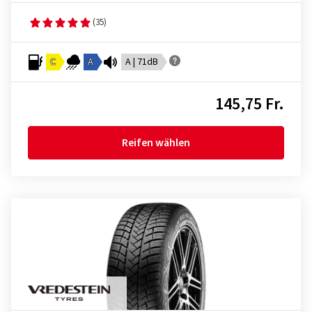
(35)
C
A
A | 71dB
145,75 Fr.
Reifen wählen