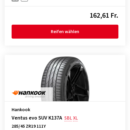
162,61 Fr.
Reifen wählen
Hankook
Ventus evo SUV K137A
SBL
XL
285/45 ZR19 111Y