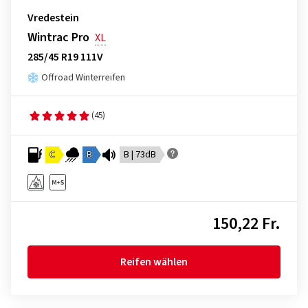
Vredestein
Wintrac Pro
XL
285/45 R19 111V
Offroad Winterreifen
(45)
C
B
B | 73dB
150,22 Fr.
Reifen wählen