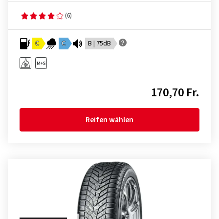
(6)
C
C
B | 75dB
170,70 Fr.
Reifen wählen