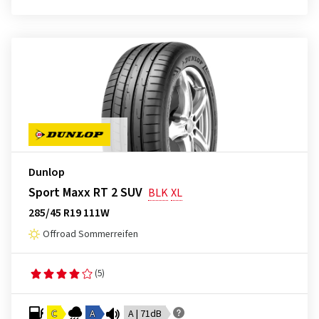
Dunlop
Sport Maxx RT 2 SUV
BLK
XL
285/45 R19 111W
Offroad Sommerreifen
(5)
C
A
A | 71dB