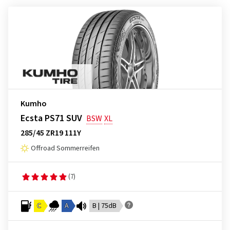
Kumho
Ecsta PS71 SUV
BSW
XL
285/45 ZR19 111Y
Offroad Sommerreifen
(7)
C
A
B | 75dB