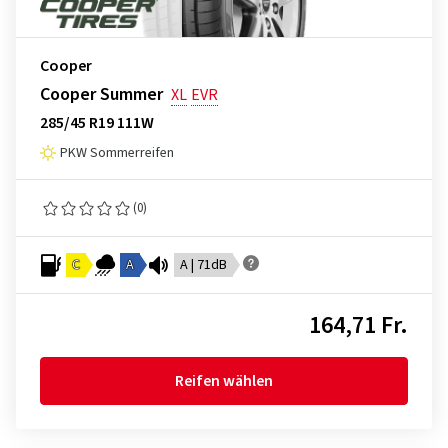
Cooper
Cooper Summer
XL
EVR
285/45 R19 111W
PKW Sommerreifen
(0)
C
A
A | 71dB
164,71 Fr.
Reifen wählen