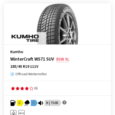
Kumho
WinterCraft WS71 SUV
BSW
XL
285/45 R19 111V
Offroad Winterreifen
(6)
C
C
B | 75dB