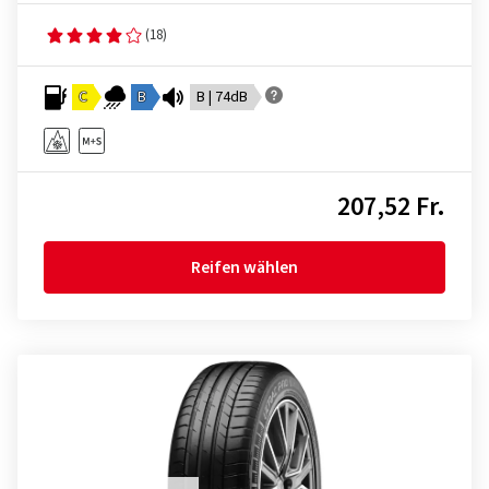
(18)
C
B
B | 74dB
207,52 Fr.
Reifen wählen