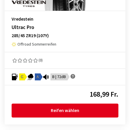
Vredestein
Ultrac Pro
285/45 ZR19 (107Y)
Offroad Sommerreifen
(0)
C
A
B | 72dB
168,99 Fr.
Reifen wählen