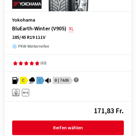
Yokohama
BluEarth-Winter (V905)
XL
285/45 R19 111V
PKW Winterreifen
(63)
C
C
B | 74dB
171,83 Fr.
Reifen wählen