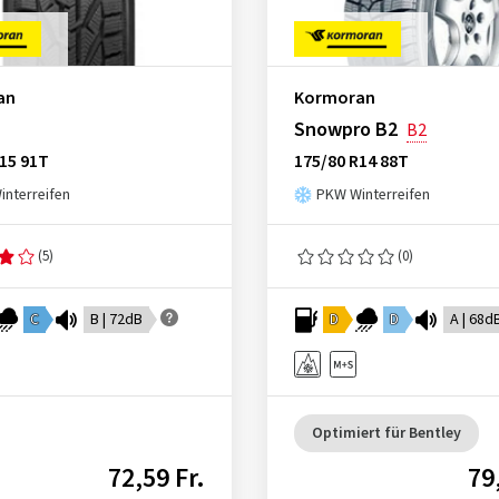
an
Kormoran
Snowpro B2
B2
15 91T
175/80 R14 88T
nterreifen
PKW Winterreifen
(5)
(0)
C
B | 72dB
D
D
A | 68d
Optimiert für Bentley
72,59 Fr.
79