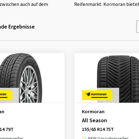
inzwischen auch auf dem
Reifenmarkt. Kormoran bietet
de Ergebnisse
an
Kormoran
All Season
14 79T
155/65 R14 75T
ommerreifen
PKW Ganzjahresreifen