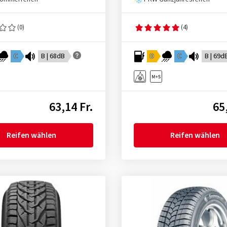
(0)
(4)
C
B | 68dB
D
C
B | 69d
63,14 Fr.
65
Reifen wählen
Reifen wählen