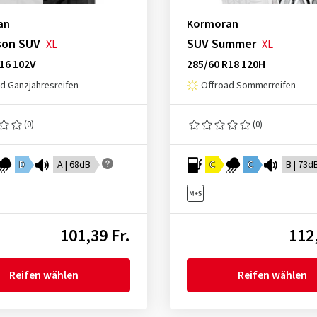
an
Kormoran
son SUV
SUV Summer
XL
XL
16 102V
285/60 R18 120H
d Ganzjahresreifen
Offroad Sommerreifen
(0)
(0)
D
A | 68dB
C
C
B | 73d
101,39 Fr.
112,
Reifen wählen
Reifen wählen