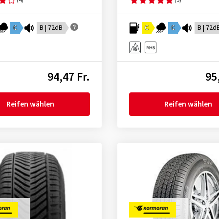
C
B | 72dB
C
C
B | 72d
94,47 Fr.
95
Reifen wählen
Reifen wählen