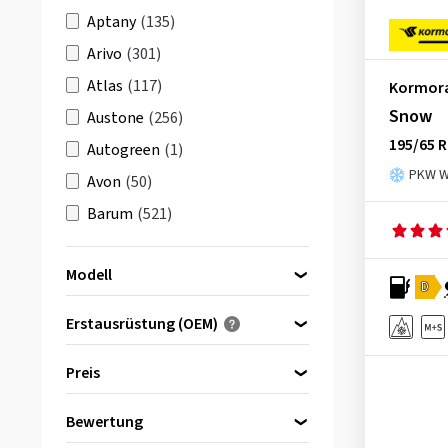
Aptany
(135)
Arivo
(301)
Atlas
(117)
Kormor
Snow
Austone
(256)
195/65 R
Autogreen
(1)
PKW Wi
Avon
(50)
Barum
(521)
Berlin Tires
(174)
Modell
BFGoodrich
(510)
D
Bridgestone
(1704)
Erstausrüstung (OEM)
Ceat
(1)
Optimiert für ...
All Season
(42)
Preis
Comforser
(23)
All Season SUV
(17)
Continental
(2751)
Bewertung
Road
(10)
bis
von
Cooper
(551)