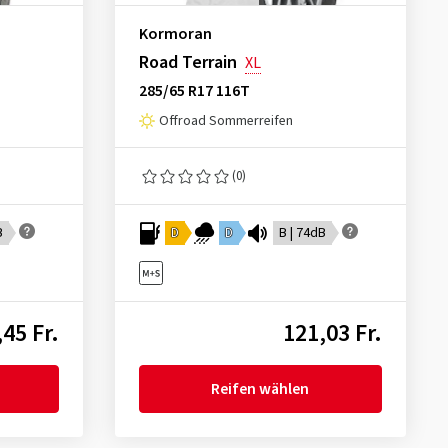
Kormoran
Road Terrain
XL
285/65 R17 116T
Offroad Sommerreifen
(0)
B
D
D
B | 74dB
45 Fr.
121,03 Fr.
Reifen wählen