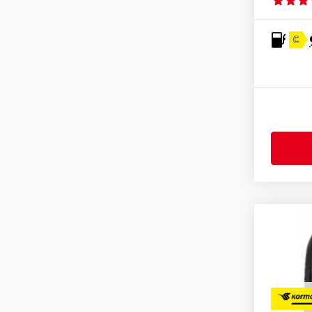
Fortuna
(125)
Fortune
(11)
C
Fulda
(277)
General
(253)
Gislaved
(1)
GiTi
(4)
Goodride
(327)
Goodtrip
(17)
Goodyear
(1754)
Grenlander
(23)
Gripmax
(168)
GT Radial
(42)
Hankook
(2186)
Headway
(7)