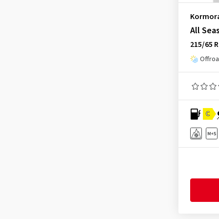
Heidenau
(14)
Kormor
Hifly
(359)
All Sea
Imperial
(612)
215/65 R
Infinity
(9)
Offroa
Journey Tyre
(2)
Kinforest
(1)
Kingboss
(9)
C
Kingstar
(2)
KLEBER
(123)
Kumho
(1502)
Kustone
(1)
Landsail
(185)
Lassa
(51)
Laufenn
(529)