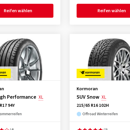
Reifen wählen
Reifen wählen
an
Kormoran
igh Performance
SUV Snow
XL
XL
R17 94Y
215/65 R16 102H
ommerreifen
Offroad Winterreifen
(4)
(3)