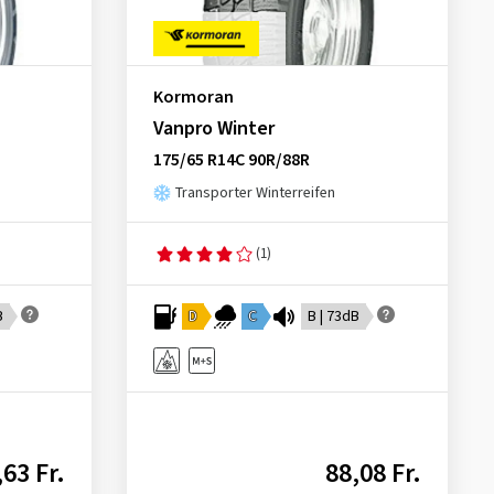
Kormoran
Vanpro Winter
175/65 R14C 90R/88R
Transporter Winterreifen
(1)
B
D
C
B | 73dB
,63 Fr.
88,08 Fr.