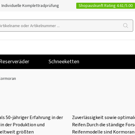
Shopauskunft Rating 4.61/5.00
Individuelle Komplettradprüfung
Reserveräder
Schneeketten
Kormoran
s 50-jähriger Erfahrung in der
Zuverlässigkeit sowie optima
 in der Produktion und
Reifen.Durch die ständige For
weltweit größten
Reifenmodelle sind Kormoran