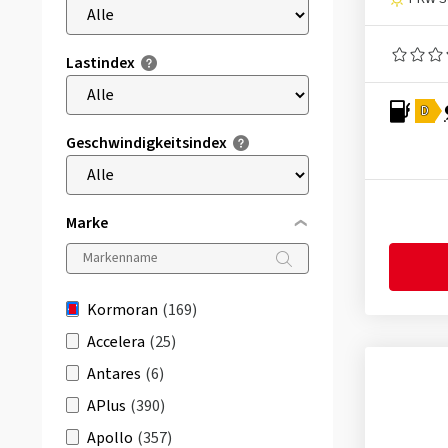
Lastindex
D
Geschwindigkeitsindex
Marke
Kormoran
(169)
Accelera
(25)
Antares
(6)
APlus
(390)
Apollo
(357)