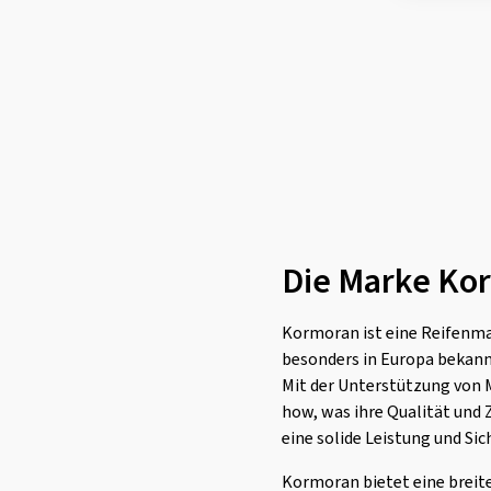
Leao
(169)
Linglong
(457)
Loder Tire
(1)
Marshal
(1)
Mastersteel
(93)
Matador
(379)
Maxtrek
(77)
Die Marke Ko
Maxxis
(765)
Mazzini
(2)
Kormoran ist eine Reifenmar
MICHELIN
(2229)
besonders in Europa bekannt
Minerva
(320)
Mit der Unterstützung von
Minnell
(1)
how, was ihre Qualität und 
eine solide Leistung und Sic
Mirage
(45)
Momo
(133)
Kormoran bietet eine breite