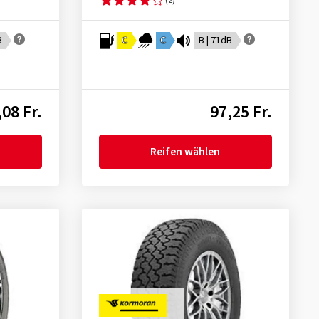
B
C
C
B | 71dB
,08 Fr.
97,25 Fr.
Reifen wählen