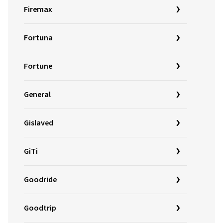
Firemax
Fortuna
Fortune
General
Gislaved
GiTi
Goodride
Goodtrip