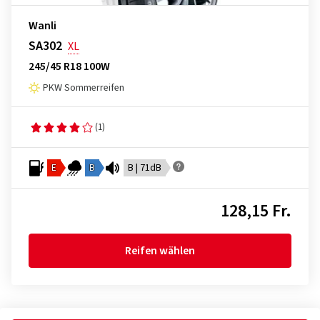
Wanli
SA302
XL
245/45 R18 100W
PKW Sommerreifen
(1)
E
B
B | 71dB
128,15 Fr.
Reifen wählen