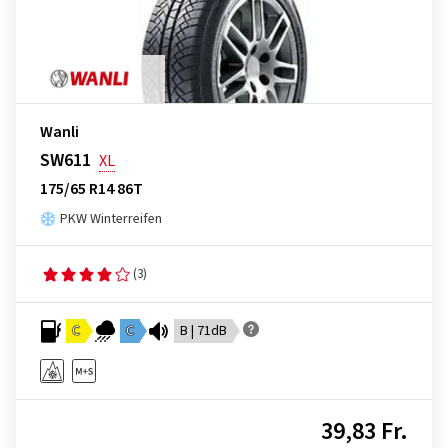
Wanli
SW611
XL
175/65 R14 86T
PKW Winterreifen
(3)
C
C
B | 71dB
39,83 Fr.