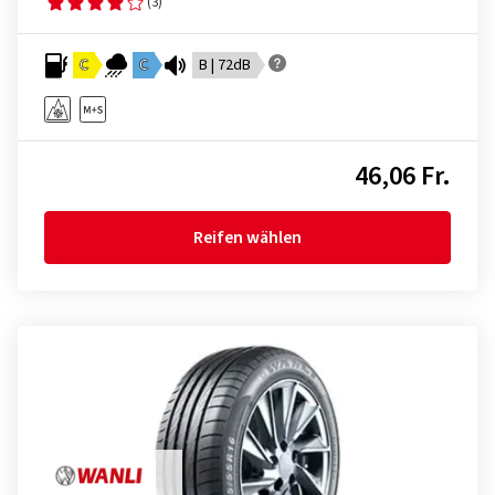
(3)
C
C
B | 72dB
46,06 Fr.
Reifen wählen