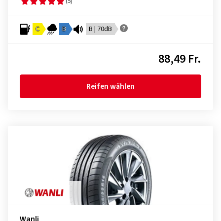
(5)
C
B
B | 70dB
88,49 Fr.
Reifen wählen
Wanli