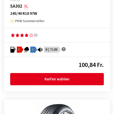
SA302
XL
245/40 R18 97W
PKW Sommerreifen
(1)
E
B
B | 71dB
100,84 Fr.
Reifen wählen