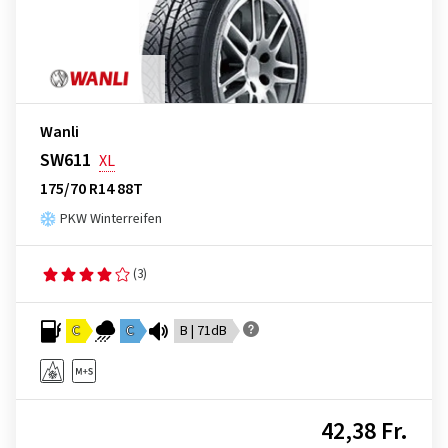
Wanli
SW611
XL
175/70 R14 88T
PKW Winterreifen
(3)
C
C
B | 71dB
42,38 Fr.