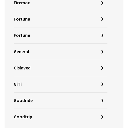
Firemax
Fortuna
Fortune
General
Gislaved
GiTi
Goodride
Goodtrip