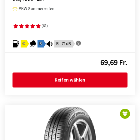
PKW Sommerreifen
(61)
C
B
B | 71dB
69,69 Fr.
Reifen wählen