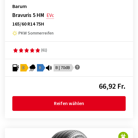
Barum
Bravuris 5 HM
EVc
165/60 R14 75H
PKW Sommerreifen
(61)
D
B
B | 70dB
66,92 Fr.
Reifen wählen