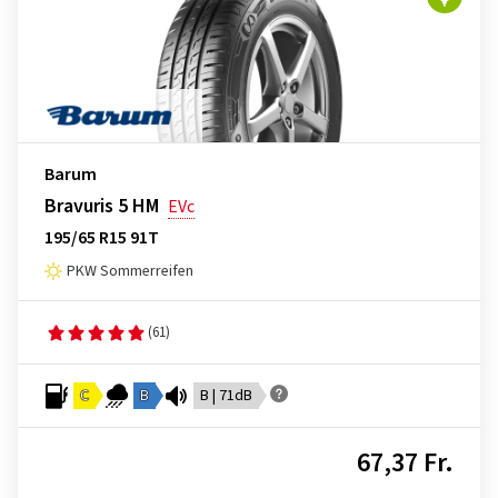
Barum
Bravuris 5 HM
EVc
195/65 R15 91T
PKW Sommerreifen
(61)
C
B
B | 71dB
67,37 Fr.