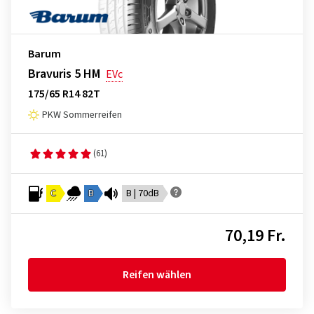
Barum
Bravuris 5 HM
EVc
175/65 R14 82T
PKW Sommerreifen
(61)
C
B
B | 70dB
70,19 Fr.
Reifen wählen