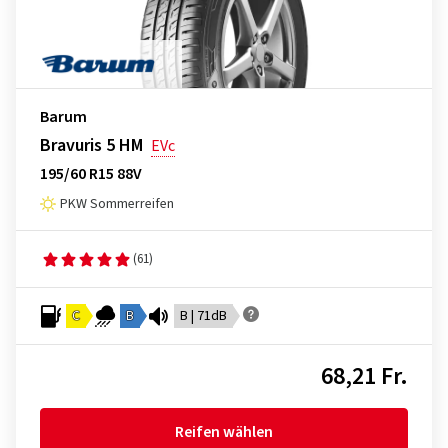
Barum
Bravuris 5 HM
EVc
195/60 R15 88V
PKW Sommerreifen
(61)
C
B
B | 71dB
68,21 Fr.
Reifen wählen