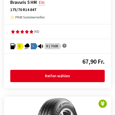
Bravuris 5 HM
EVc
175/70 R14 84T
PKW Sommerreifen
(61)
C
B
B | 70dB
67,90 Fr.
Reifen wählen