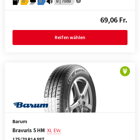
D
B
B | 70dB
69,06 Fr.
Reifen wählen
Barum
Bravuris 5 HM
XL
EVc
175/70 R14 88T