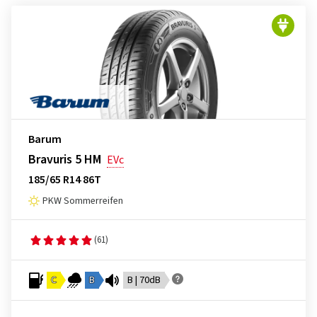
Barum
Bravuris 5 HM
EVc
185/65 R14 86T
PKW Sommerreifen
(61)
C
B
B | 70dB