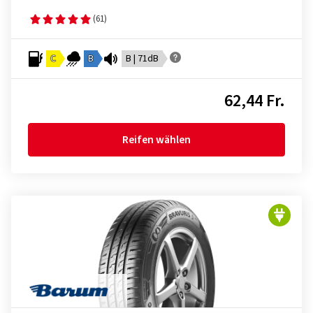
(61)
C
B
B | 71dB
62,44 Fr.
Reifen wählen