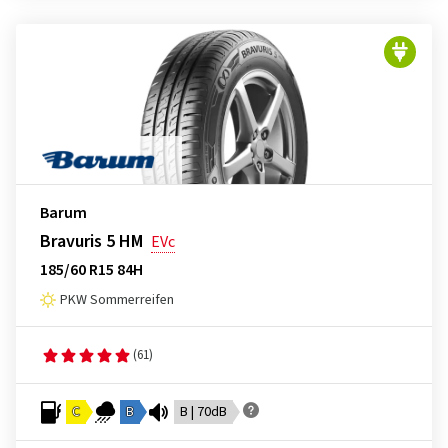
Barum
Bravuris 5 HM
EVc
185/60 R15 84H
PKW Sommerreifen
(61)
C
B
B | 70dB