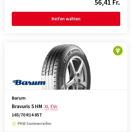
56,41 Fr.
Reifen wählen
Barum
Bravuris 5 HM
XL
EVc
165/70 R14 85T
PKW Sommerreifen