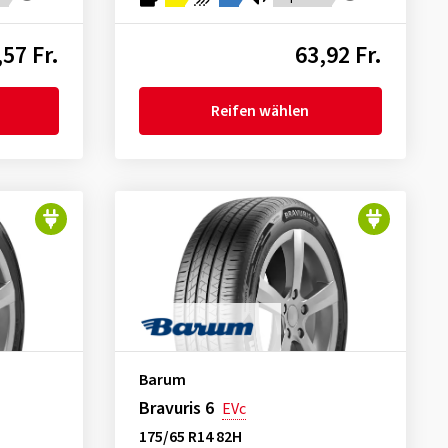
,57 Fr.
63,92 Fr.
Reifen wählen
Barum
Bravuris 6
EVc
175/65 R14 82H