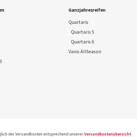
en
Ganzjahresreifen
Quartaris
Quartaris 5
Quartaris 6
Vanis AllSeason
3
üglich der Versandkosten entsprechend unserer
Versandkostenübersicht
.