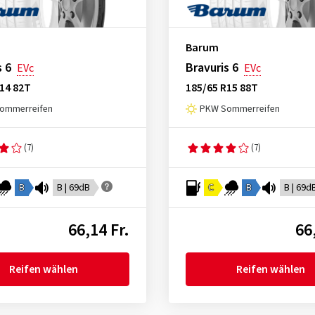
Barum
s 6
Bravuris 6
EVc
EVc
14 82T
185/65 R15 88T
ommerreifen
PKW Sommerreifen
(7)
(7)
B
B | 69dB
C
B
B | 69d
66,14 Fr.
66
Reifen wählen
Reifen wählen