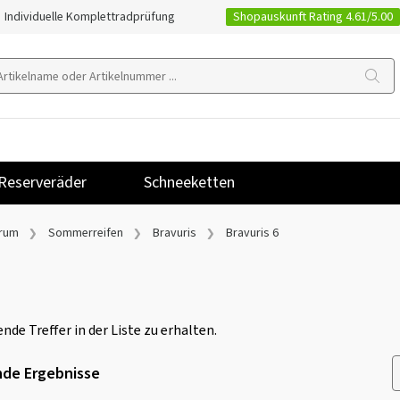
Shopauskunft Rating 4.61/5.00
Individuelle Komplettradprüfung
Reserveräder
Schneeketten
rum
Sommerreifen
Bravuris
Bravuris 6
nde Treffer in der Liste zu erhalten.
de Ergebnisse