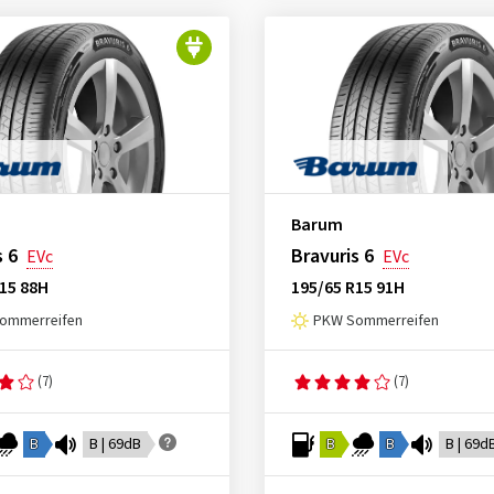
Barum
s 6
Bravuris 6
EVc
EVc
15 88H
195/65 R15 91H
ommerreifen
PKW Sommerreifen
(7)
(7)
B
B | 69dB
B
B
B | 69d