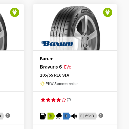
Barum
Bravuris 6
EVc
205/55 R16 91V
PKW Sommerreifen
(7)
B
B
B
B | 69dB