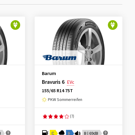
Barum
Bravuris 6
EVc
155/65 R14 75T
PKW Sommerreifen
(7)
B
C
B
B | 69dB