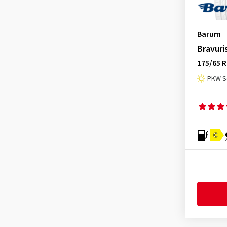
Barum
Bravuri
175/65 R
PKW S
C