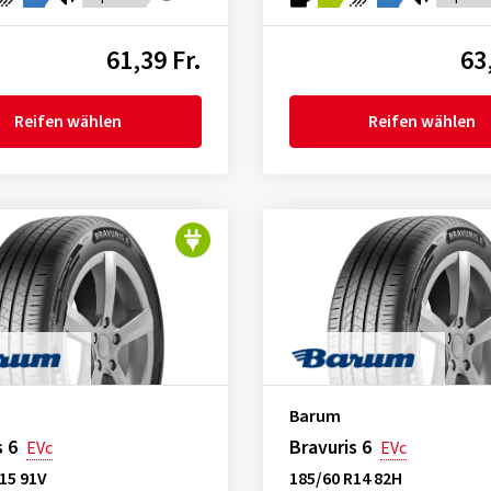
61,39 Fr.
63
Reifen wählen
Reifen wählen
Barum
s 6
Bravuris 6
EVc
EVc
15 91V
185/60 R14 82H