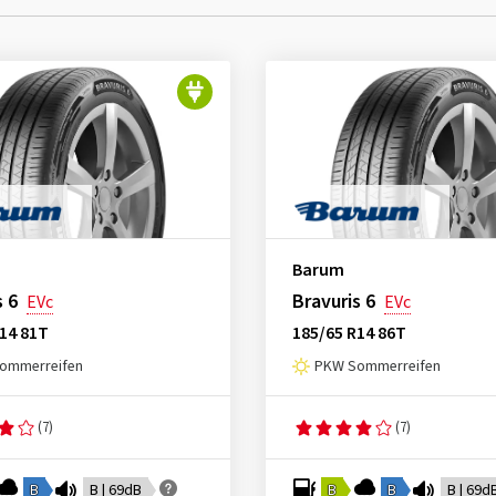
Barum
s 6
Bravuris 6
EVc
EVc
14 81T
185/65 R14 86T
ommerreifen
PKW Sommerreifen
(7)
(7)
B
B | 69dB
B
B
B | 69d