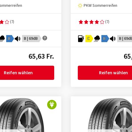
ommerreifen
PKW Sommerreifen
(7)
(7)
B
B | 69dB
C
B
B | 69d
65,63 Fr.
65
Reifen wählen
Reifen wählen