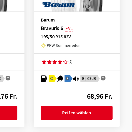
Barum
Bravuris 6
EVc
195/50 R15 82V
PKW Sommerreifen
(7)
B
C
B
B | 69dB
,76 Fr.
68,96 Fr.
Reifen wählen