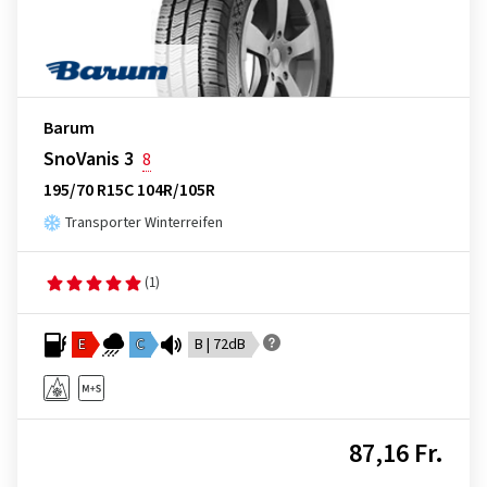
Barum
SnoVanis 3
8
195/70 R15C 104R/105R
Transporter Winterreifen
(1)
E
C
B | 72dB
87,16 Fr.