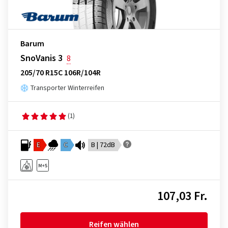
Barum
SnoVanis 3
8
205/70 R15C 106R/104R
Transporter Winterreifen
(1)
E
C
B | 72dB
107,03 Fr.
Reifen wählen