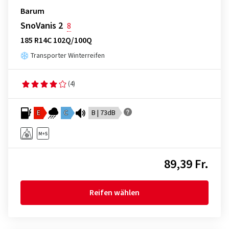
Barum
SnoVanis 2
8
185 R14C 102Q/100Q
Transporter Winterreifen
(4)
E
C
B | 73dB
89,39 Fr.
Reifen wählen