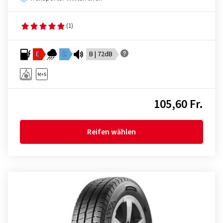
(1)
E
C
B | 72dB
105,60 Fr.
Reifen wählen