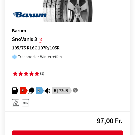
Barum
SnoVanis 3
8
195/75 R16C 107R/105R
Transporter Winterreifen
(1)
E
C
B | 72dB
97,00 Fr.