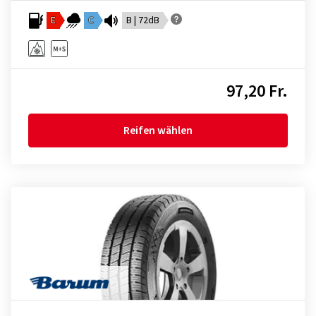
E
C
B | 72dB
97,20 Fr.
Reifen wählen