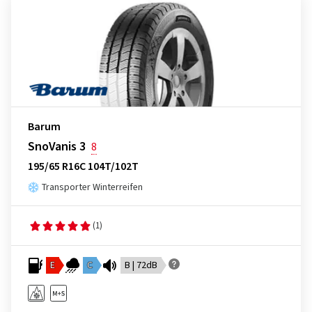
Barum
SnoVanis 3
8
195/65 R16C 104T/102T
Transporter Winterreifen
(1)
E
C
B | 72dB