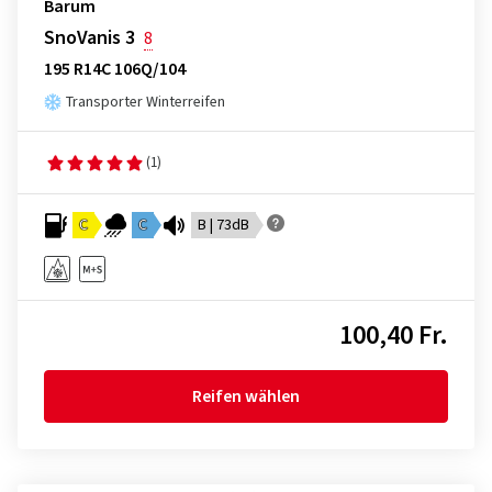
Barum
SnoVanis 3
8
195 R14C 106Q/104
Transporter Winterreifen
(1)
C
C
B | 73dB
100,40 Fr.
Reifen wählen