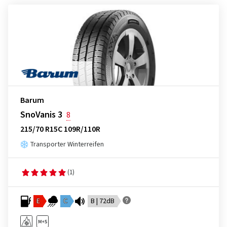
Barum
SnoVanis 3
8
215/70 R15C 109R/110R
Transporter Winterreifen
(1)
E
C
B | 72dB