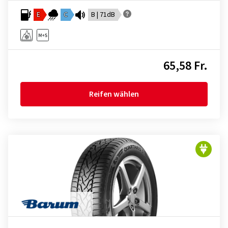
E
C
B | 71dB
65,58 Fr.
Reifen wählen