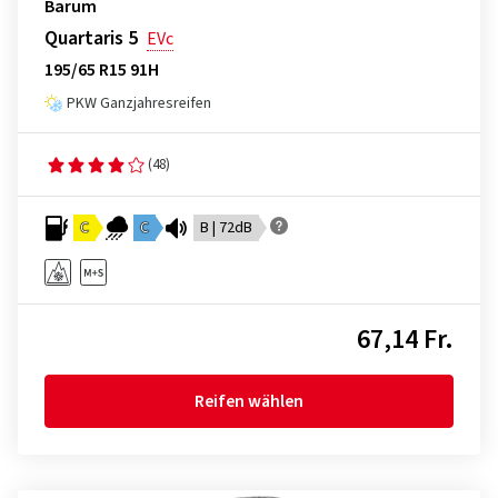
Barum
Quartaris 5
EVc
195/65 R15 91H
PKW Ganzjahresreifen
(48)
C
C
B | 72dB
67,14 Fr.
Reifen wählen