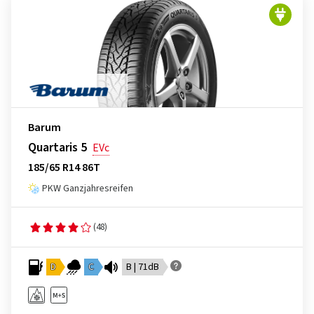
Barum
Quartaris 5
EVc
185/65 R14 86T
PKW Ganzjahresreifen
(48)
D
C
B | 71dB