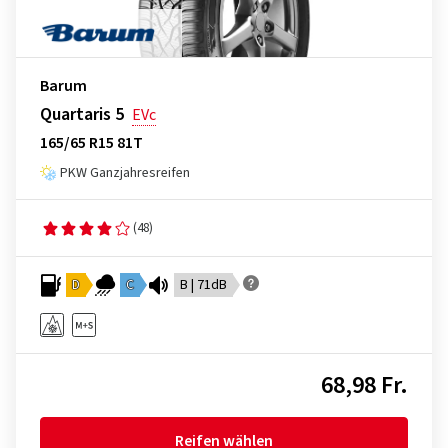
Barum
Quartaris 5
EVc
165/65 R15 81T
PKW Ganzjahresreifen
(48)
D
C
B | 71dB
68,98 Fr.
Reifen wählen