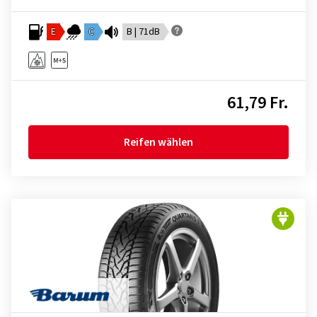
E
C
B | 71dB
61,79 Fr.
Reifen wählen