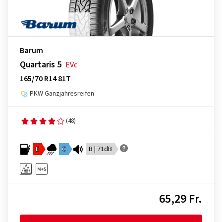
Barum
Quartaris 5
EVc
165/70 R14 81T
PKW Ganzjahresreifen
(48)
E
C
B | 71dB
65,29 Fr.