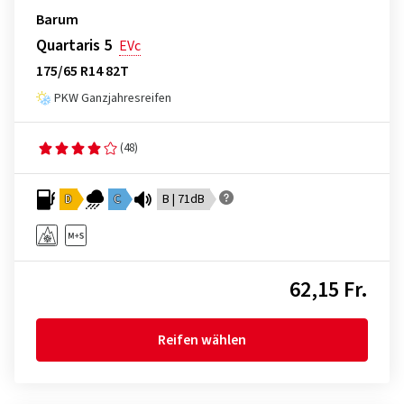
Barum
Quartaris 5
EVc
175/65 R14 82T
PKW Ganzjahresreifen
(48)
D
C
B | 71dB
62,15 Fr.
Reifen wählen