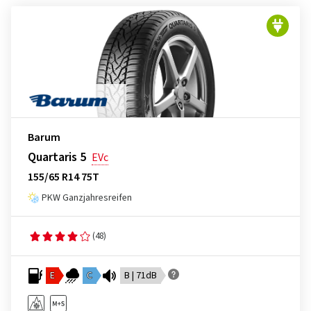
Barum
Quartaris 5
EVc
155/65 R14 75T
PKW Ganzjahresreifen
(48)
E
C
B | 71dB