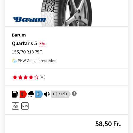
Barum
Quartaris 5
EVc
155/70 R13 75T
PKW Ganzjahresreifen
(48)
E
C
B | 71dB
58,50 Fr.