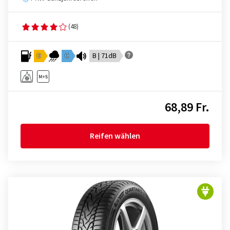
(48)
D
C
B | 71dB
68,89 Fr.
Reifen wählen