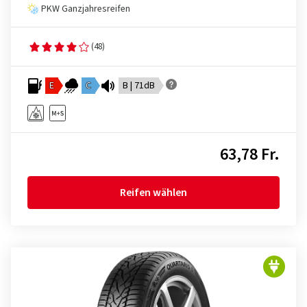
PKW Ganzjahresreifen
(48)
E
C
B | 71dB
63,78 Fr.
Reifen wählen