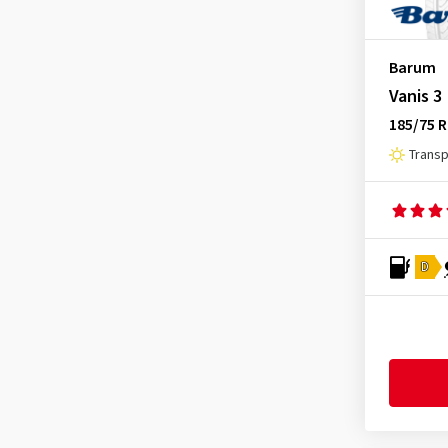
Barum
Vanis 3
185/75 
Trans
D