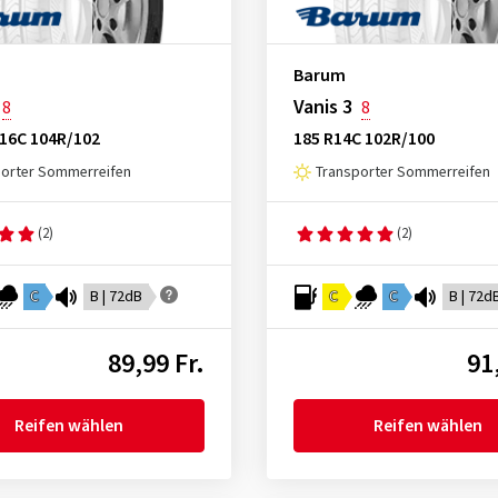
Barum
Vanis 3
8
8
R16C 104R/102
185 R14C 102R/100
porter Sommerreifen
Transporter Sommerreifen
(2)
(2)
C
B | 72dB
C
C
B | 72d
89,99 Fr.
91
Reifen wählen
Reifen wählen