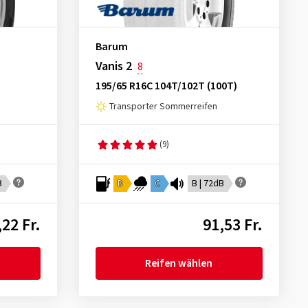
Barum
Vanis 2
8
195/65 R16C 104T/102T (100T)
Transporter Sommerreifen
(9)
B
D
C
B | 72dB
,22 Fr.
91,53 Fr.
Reifen wählen