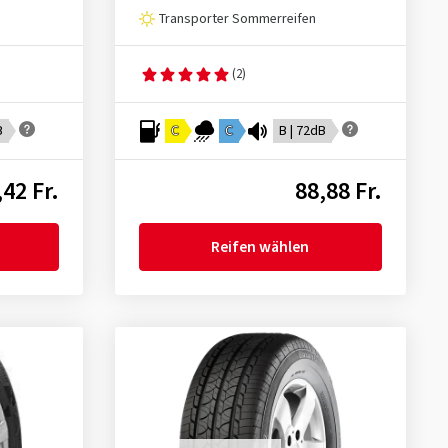
Transporter Sommerreifen
(2)
B
C
C
B | 72dB
,42 Fr.
88,88 Fr.
Reifen wählen