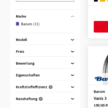
Marke
Barum
(31)
Modell
Preis
Vanis
(2)
Bewertung
bis
von
Vanis 2
(2)
(29)
Eigenschaften
Vanis 3
(27)
C-Reifen (Transporter)
(31)
Kraftstoffeffizienz
Barum
(0)
A
Vanis 3
Nasshaftung
(0)
B
195/65 
(0)
A