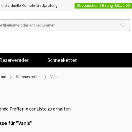
Shopauskunft Rating 4.61/5.00
Individuelle Komplettradprüfung
Reserveräder
Schneeketten
rum
Sommerreifen
Vanis
nde Treffer in der Liste zu erhalten.
sse für "Vanis"