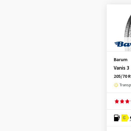
Barum
Vanis 3
205/70 
Trans
C