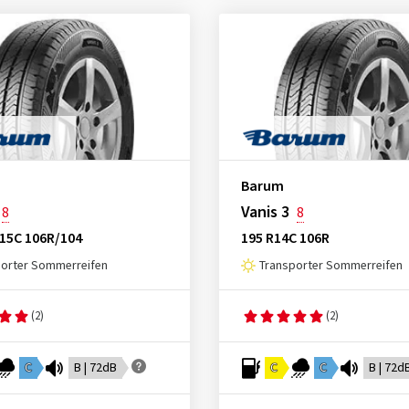
Barum
Vanis 3
8
8
R15C 106R/104
195 R14C 106R
porter Sommerreifen
Transporter Sommerreifen
(2)
(2)
C
B | 72dB
C
C
B | 72d