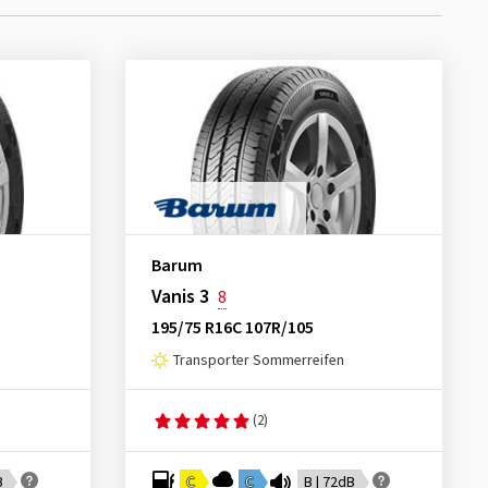
Barum
Vanis 3
8
195/75 R16C 107R/105
Transporter Sommerreifen
(2)
B
C
C
B | 72dB