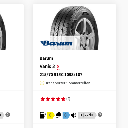
Barum
Vanis 3
8
215/70 R15C 109S/107
Transporter Sommerreifen
(2)
B
C
C
B | 72dB