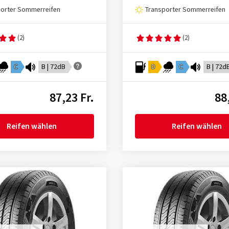
porter Sommerreifen
Transporter Sommerreifen
(2)
(2)
C
B | 72dB
D
C
B | 72d
87,23 Fr.
88
Reifen wählen
Reifen wählen