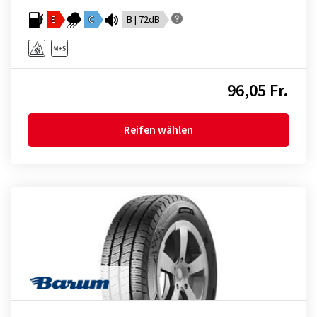
E
C
B | 72dB
96,05 Fr.
Reifen wählen