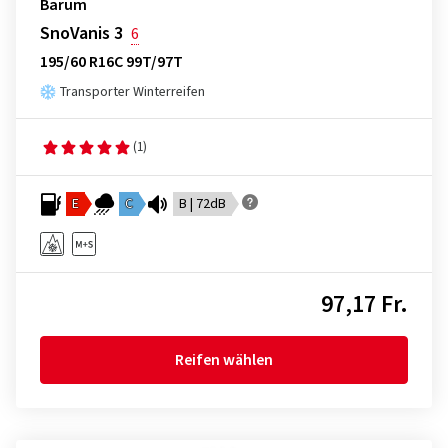
Barum
SnoVanis 3
6
195/60 R16C 99T/97T
Transporter Winterreifen
(1)
E
C
B | 72dB
97,17 Fr.
Reifen wählen