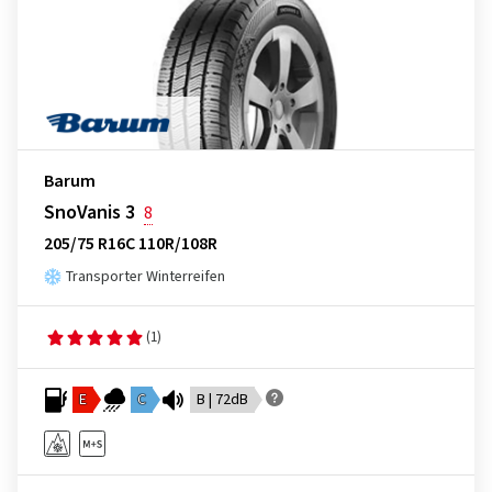
Barum
SnoVanis 3
8
205/75 R16C 110R/108R
Transporter Winterreifen
(1)
E
C
B | 72dB