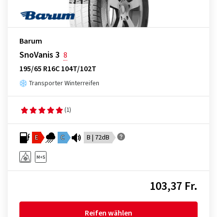
Barum
SnoVanis 3
8
195/65 R16C 104T/102T
Transporter Winterreifen
(1)
E
C
B | 72dB
103,37 Fr.
Reifen wählen