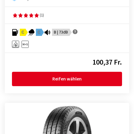
(1)
C
C
B | 73dB
100,37 Fr.
Reifen wählen