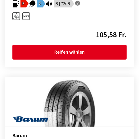
E
C
B | 72dB
105,58 Fr.
Reifen wählen
Barum