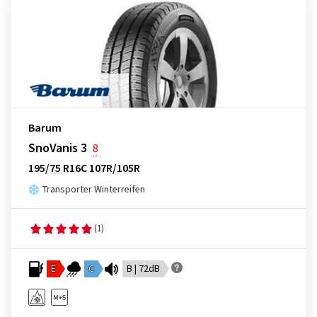
Barum
SnoVanis 3
8
195/75 R16C 107R/105R
Transporter Winterreifen
(1)
E
C
B | 72dB