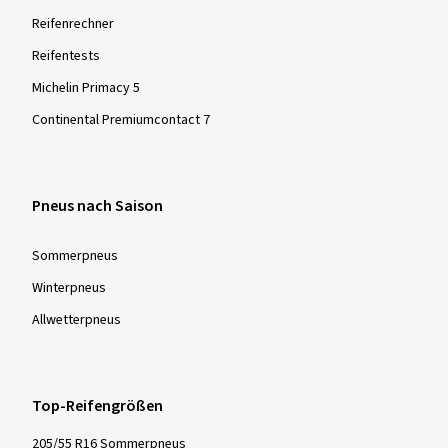
Reifenrechner
Reifentests
Michelin Primacy 5
Continental Premiumcontact 7
Pneus nach Saison
Sommer­pneus
Winter­pneus
Allwetter­pneus
Top-Reifengrößen
205/55 R16 Sommerpneus