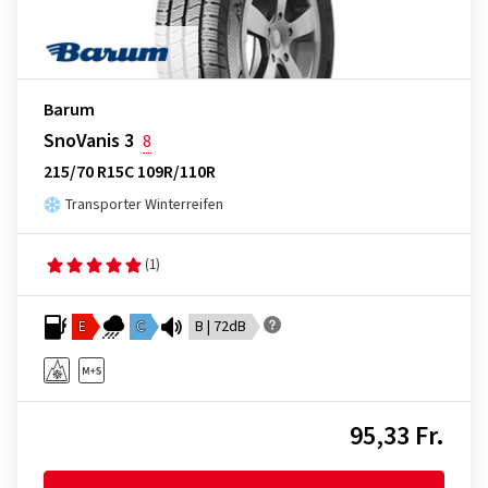
Barum
SnoVanis 3
8
215/70 R15C 109R/110R
Transporter Winterreifen
(1)
E
C
B | 72dB
95,33 Fr.