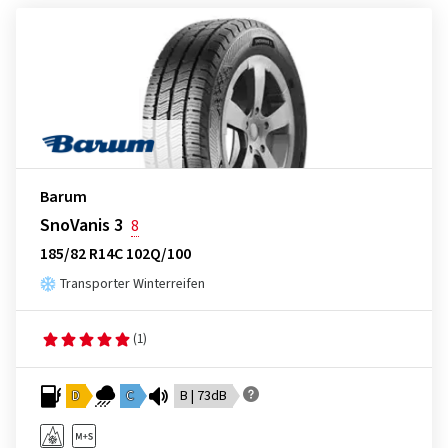
Barum
SnoVanis 3
8
185/82 R14C 102Q/100
Transporter Winterreifen
(1)
D
C
B | 73dB