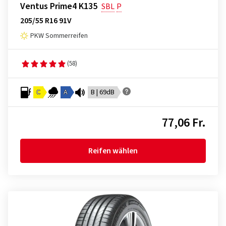
Ventus Prime4 K135
SBL
P
205/55 R16 91V
PKW Sommerreifen
(58)
C
A
B | 69dB
77,06 Fr.
Reifen wählen