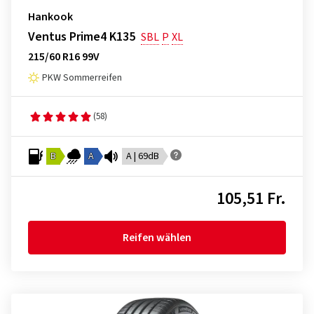
Hankook
Ventus Prime4 K135
SBL
P
XL
215/60 R16 99V
PKW Sommerreifen
(58)
B
A
A | 69dB
105,51 Fr.
Reifen wählen