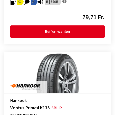
C
A
B | 69dB
79,71 Fr.
Reifen wählen
Hankook
Ventus Prime4 K135
SBL
P