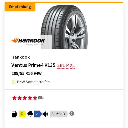
Empfehlung
Hankook
Ventus Prime4 K135
SBL
P
XL
205/55 R16 94W
PKW Sommerreifen
(58)
C
A
A | 69dB