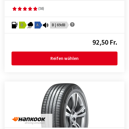
(58)
B
A
B | 69dB
92,50 Fr.
Reifen wählen