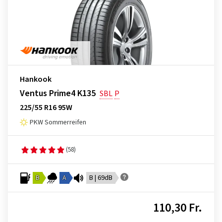
Hankook
Ventus Prime4 K135
SBL
P
225/55 R16 95W
PKW Sommerreifen
(58)
B
A
B | 69dB
110,30 Fr.