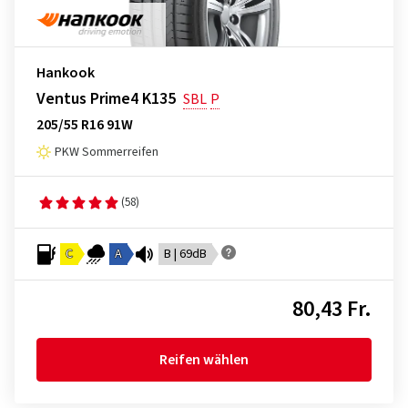
Hankook
Ventus Prime4 K135
SBL
P
205/55 R16 91W
PKW Sommerreifen
(58)
C
A
B | 69dB
80,43 Fr.
Reifen wählen