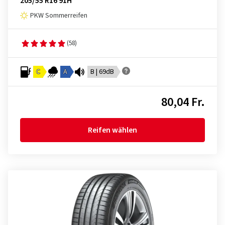
205/55 R16 91H
PKW Sommerreifen
(58)
C
A
B | 69dB
80,04 Fr.
Reifen wählen