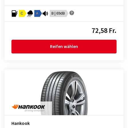
C
A
B | 69dB
72,58 Fr.
Reifen wählen
Hankook