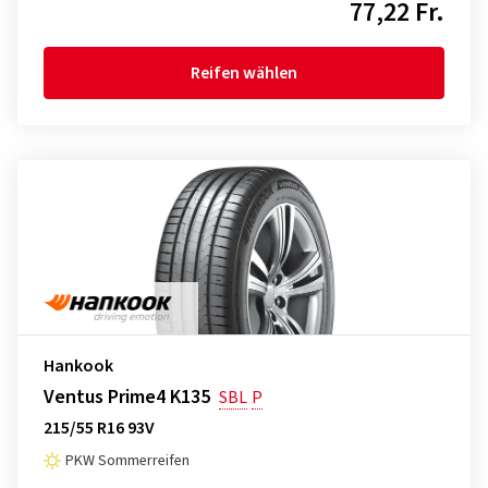
77,22 Fr.
Reifen wählen
Hankook
Ventus Prime4 K135
SBL
P
215/55 R16 93V
PKW Sommerreifen