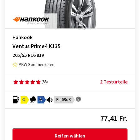
Hankook
Ventus Prime4 K135
205/55 R16 91V
PKW Sommerreifen
2 Testurteile
(58)
C
A
B | 69dB
77,41 Fr.
Reifen wählen