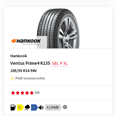
Hankook
Ventus Prime4 K135
SBL
P
XL
205/55 R16 94V
PKW Sommerreifen
(58)
C
A
A | 69dB