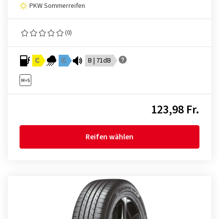
PKW Sommerreifen
(0)
C
C
B | 71dB
123,98 Fr.
Reifen wählen