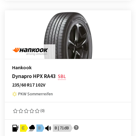
Hankook
Dynapro HPX RA43
SBL
235/60 R17 102V
PKW Sommerreifen
(0)
C
D
B | 71dB