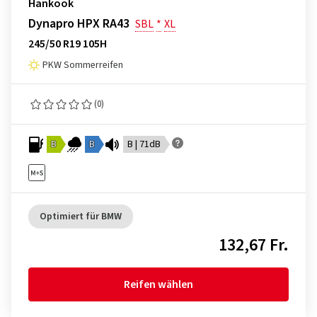
Hankook
Dynapro HPX RA43
SBL
*
XL
245/50 R19 105H
PKW Sommerreifen
(0)
B
B
B | 71dB
Optimiert für BMW
132,67 Fr.
Reifen wählen