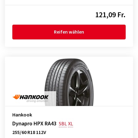
121,09 Fr.
Reifen wählen
Hankook
Dynapro HPX RA43
SBL
XL
255/60 R18 112V