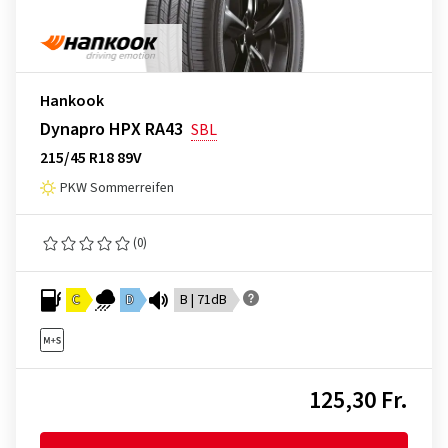
Hankook
Dynapro HPX RA43
SBL
215/45 R18 89V
PKW Sommerreifen
(0)
C
D
B | 71dB
125,30 Fr.