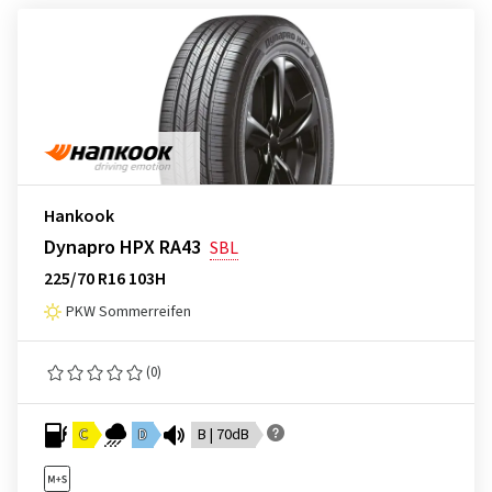
Hankook
Dynapro HPX RA43
SBL
225/70 R16 103H
PKW Sommerreifen
(0)
C
D
B | 70dB