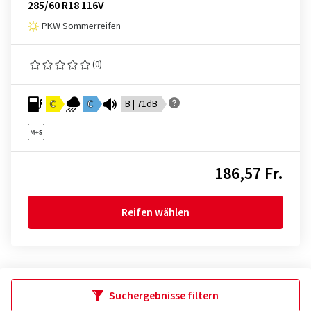
285/60 R18 116V
PKW Sommerreifen
(0)
C
C
B | 71dB
186,57 Fr.
Reifen wählen
Suchergebnisse filtern