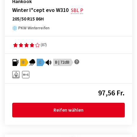
Hankook
Winter I*cept evo W310
SBL
P
205/50 R15 86H
PKW Winterreifen
(87)
D
C
B | 72dB
97,56 Fr.
Reifen wählen