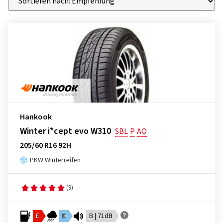
Hankook
Winter i*cept evo W310
SBL
P
AO
205/60 R16 92H
PKW Winterreifen
(9)
E
D
B | 71dB