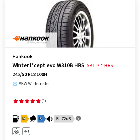
Hankook
Winter i*cept evo W310B HRS
SBL
P
*
HRS
245/50 R18 100H
PKW Winterreifen
(1)
D
B
B | 72dB