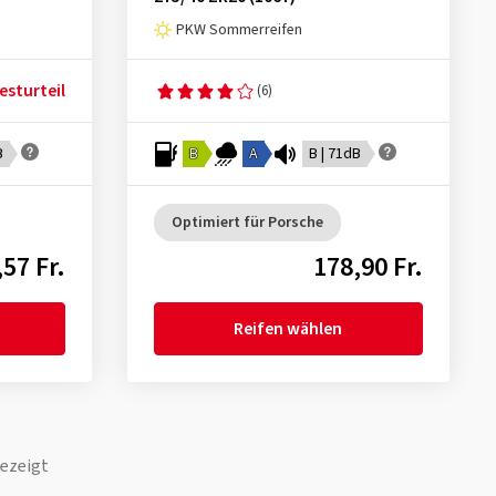
PKW Sommerreifen
esturteil
(6)
B
B
A
B | 71dB
Optimiert für Porsche
57 Fr.
178,90 Fr.
Reifen wählen
ezeigt