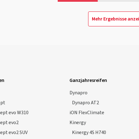
Mehr Ergebnisse anze
en
Ganzjahresreifen
Dynapro
ept
Dynapro AT2
cept evo W310
iON FlexClimate
cept evo2
Kinergy
cept evo2 SUV
Kinergy 4S H740