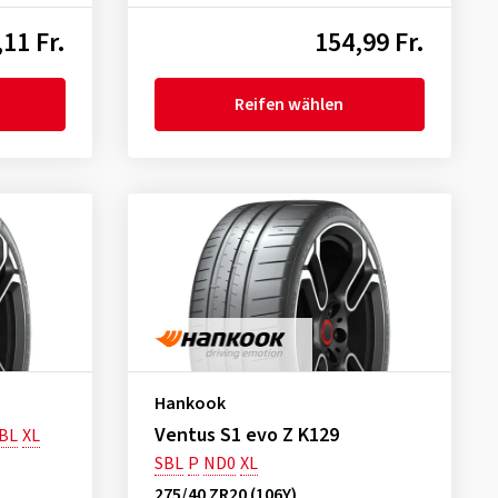
11 Fr.
154,99 Fr.
Reifen wählen
Hankook
Ventus S1 evo Z K129
BL
XL
SBL
P
ND0
XL
275/40 ZR20 (106Y)