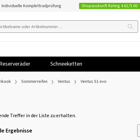
Shopauskunft Rating 4.61/5.00
Individuelle Komplettradprüfung
Reserveräder
Schneeketten
nkook
Sommerreifen
Ventus
Ventus S1 evo
nde Treffer in der Liste zu erhalten.
e Ergebnisse