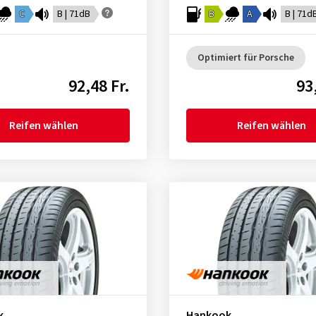
C
B | 71dB
B
A
B | 71d
Optimiert für Porsche
92,48 Fr.
93
Reifen wählen
Reifen wählen
k
Hankook