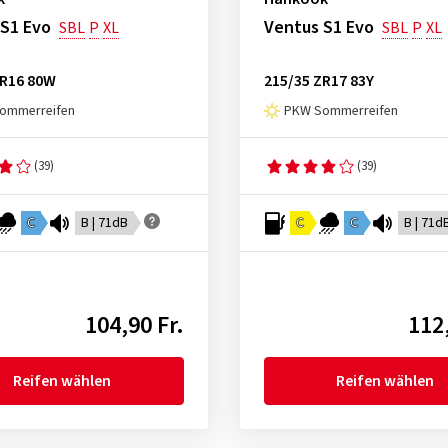
 S1 Evo
Ventus S1 Evo
SBL
P
XL
SBL
P
XL
ZR16 80W
215/35 ZR17 83Y
ommerreifen
PKW Sommerreifen
(39)
(39)
C
B | 71dB
C
C
B | 71d
104,90 Fr.
112,
Reifen wählen
Reifen wählen