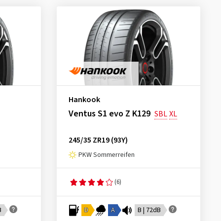
Hankook
Ventus S1 evo Z K129
SBL
XL
245/35 ZR19 (93Y)
PKW Sommerreifen
(6)
B
D
A
B | 72dB