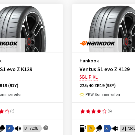
k
Hankook
S1 evo Z K129
Ventus S1 evo Z K129
L
SBL
P
XL
R19 (91Y)
225/40 ZR19 (93Y)
ommerreifen
PKW Sommerreifen
(6)
(6)
A
B | 72dB
D
A
B | 72d