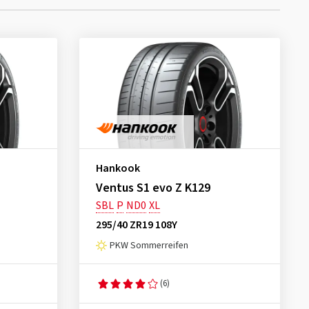
Hankook
Ventus S1 evo Z K129
SBL
P
ND0
XL
295/40 ZR19 108Y
PKW Sommerreifen
(6)