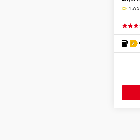
(1)
PKW S
Ventus S1 evo2 K117B HRS
(15)
Ventus S1 evo2 K117C SUV HRS
(2)
Ventus S1 evo3 K127
(131)
D
Ventus S1 evo3 K127A SUV
(84)
Ventus S1 evo3 K127B HRS
(32)
Ventus S1 evo3 K127C SUV HRS
(12)
Ventus S1 evo3 K127E ev
(46)
Ventus S1 evo4 X
(4)
Ventus S2 AS X RH17
(1)
Ventus ST RH06
(3)
Ventus TD Z221
(1)
Ventus V12 evo2 K120
(13)