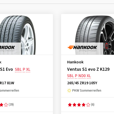
k
Hankook
 S1 Evo
Ventus S1 evo Z K129
SBL
P
XL
SBL
P
ND0
XL
ZR17 81W
265/45 ZR19 105Y
ommerreifen
PKW Sommerreifen
(39)
(6)