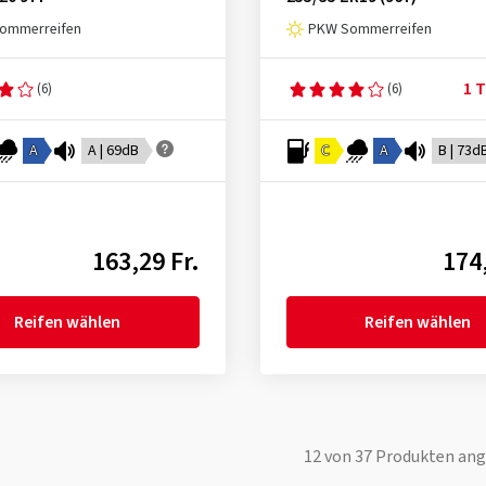
ommerreifen
PKW Sommerreifen
1 T
(6)
(6)
A
A | 69dB
C
A
B | 73d
163,29 Fr.
174,
Reifen wählen
Reifen wählen
12
von
37
Produkten ang