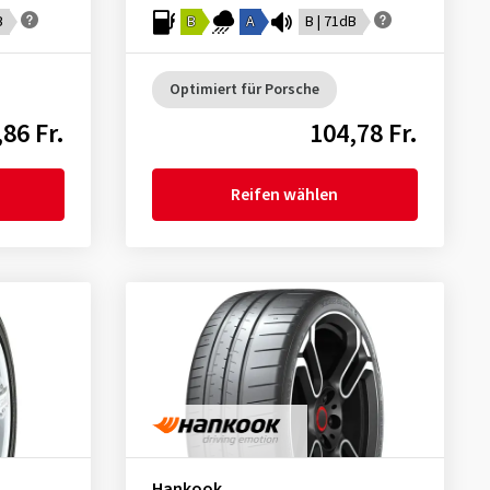
B
B
A
B | 71dB
Optimiert für Porsche
,86 Fr.
104,78 Fr.
Reifen wählen
Hankook