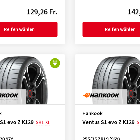
129,26 Fr.
142,
Reifen wählen
Reifen wählen
k
Hankook
S1 evo Z K129
Ventus S1 evo Z K129
SBL
XL
S
20 97Y
255/35 ZR19 (96Y)