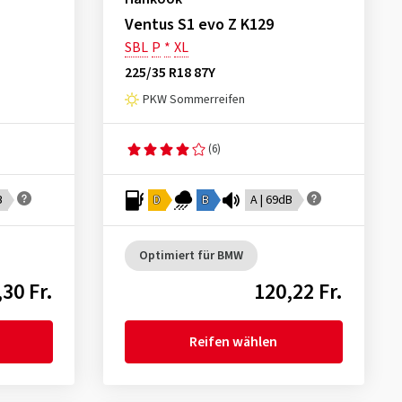
Ventus S1 evo Z K129
SBL
P
*
XL
225/35 R18 87Y
PKW Sommerreifen
(6)
B
D
B
A | 69dB
Optimiert für BMW
30 Fr.
120,22 Fr.
Reifen wählen