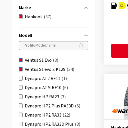
C
Marke
Hankook
(37)
Modell
Ventus S1 Evo
(3)
Ventus S1 evo Z K129
(34)
Dynapro AT2 RF11
(1)
Dynapro ATM RF10
(6)
Dynapro HP RA23
(3)
Dynapro HP2 Plus RA33D
(6)
Dynapro HP2 RA33
(22)
Dynapro HP2 RA33D Plus
(3)
Hankoo