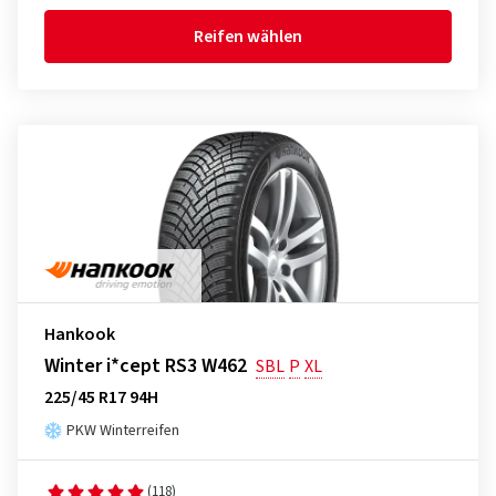
Reifen wählen
Hankook
Winter i*cept RS3 W462
SBL
P
XL
225/45 R17 94H
PKW Winterreifen
(118)