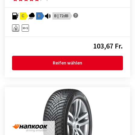
C
B
B | 72dB
103,67 Fr.
Reifen wählen