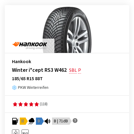
Hankook
Winter i*cept RS3 W462
SBL
P
185/65 R15 88T
PKW Winterreifen
(118)
D
B
B | 71dB