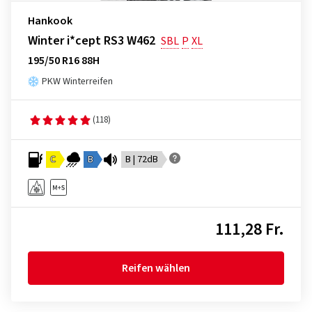
Hankook
Winter i*cept RS3 W462
SBL
P
XL
195/50 R16 88H
PKW Winterreifen
(118)
C
B
B | 72dB
111,28 Fr.
Reifen wählen