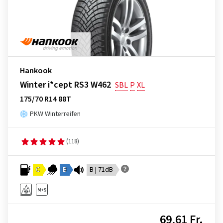
Hankook
Winter i*cept RS3 W462
SBL
P
XL
175/70 R14 88T
PKW Winterreifen
(118)
C
B
B | 71dB
69,61 Fr.