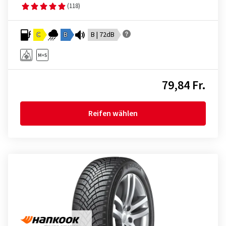
(118)
C
B
B | 72dB
79,84 Fr.
Reifen wählen