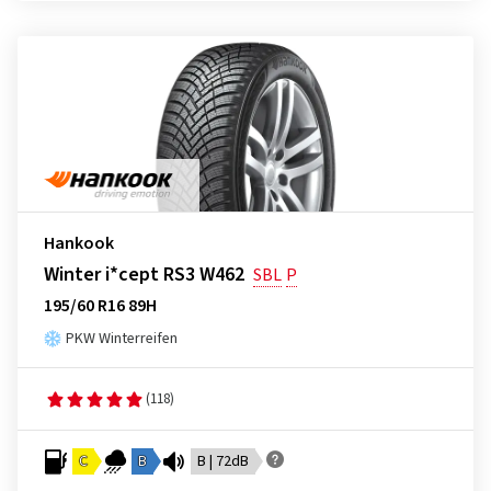
Hankook
Winter i*cept RS3 W462
SBL
P
195/60 R16 89H
PKW Winterreifen
(118)
C
B
B | 72dB