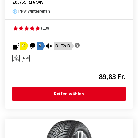
205/55 R16 94V
PKW Winterreifen
(118)
C
B
B | 72dB
89,83 Fr.
Reifen wählen