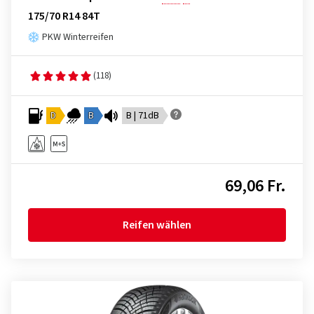
175/70 R14 84T
PKW Winterreifen
(118)
D
B
B | 71dB
69,06 Fr.
Reifen wählen