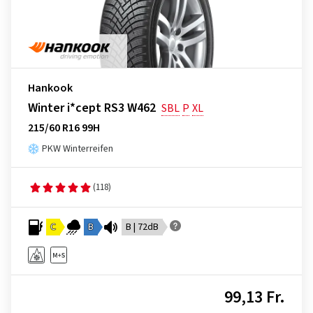
Hankook
Winter i*cept RS3 W462
SBL
P
XL
215/60 R16 99H
PKW Winterreifen
(118)
C
B
B | 72dB
99,13 Fr.