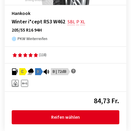
Hankook
Winter i*cept RS3 W462
SBL
P
XL
205/55 R16 94H
PKW Winterreifen
(118)
C
B
B | 72dB
84,73 Fr.
Reifen wählen