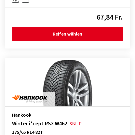
67,84 Fr.
Reifen wählen
Hankook
Winter i*cept RS3 W462
SBL
P
175/65 R14 82T