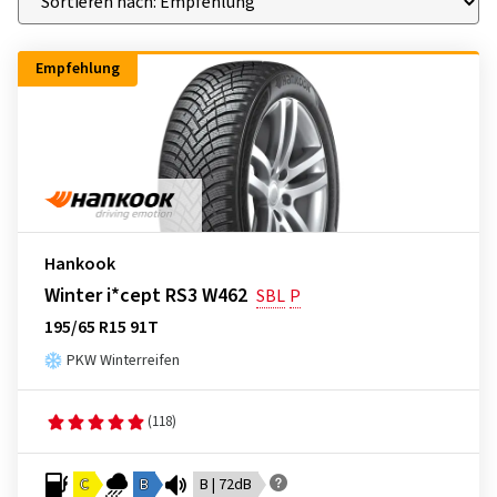
Empfehlung
Hankook
Winter i*cept RS3 W462
SBL
P
195/65 R15 91T
PKW Winterreifen
(118)
C
B
B | 72dB