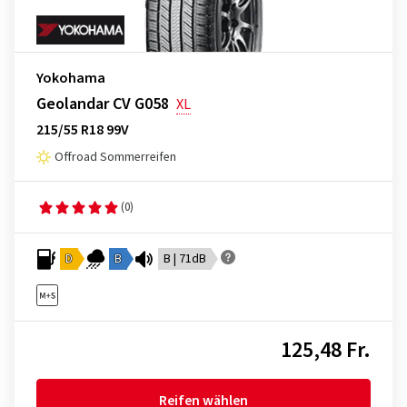
Yokohama
Geolandar CV G058
XL
215/55 R18 99V
Offroad Sommerreifen
(0)
D
B
B | 71dB
125,48 Fr.
Reifen wählen