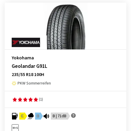
Yokohama
Geolandar G91L
235/55 R18 100H
PKW Sommerreifen
(1)
C
D
B | 71dB