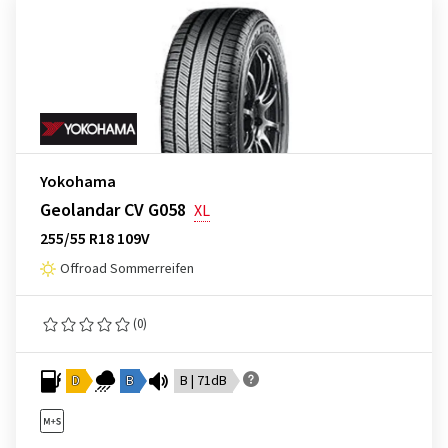
Yokohama
Geolandar CV G058
XL
255/55 R18 109V
Offroad Sommerreifen
(0)
D
B
B | 71dB