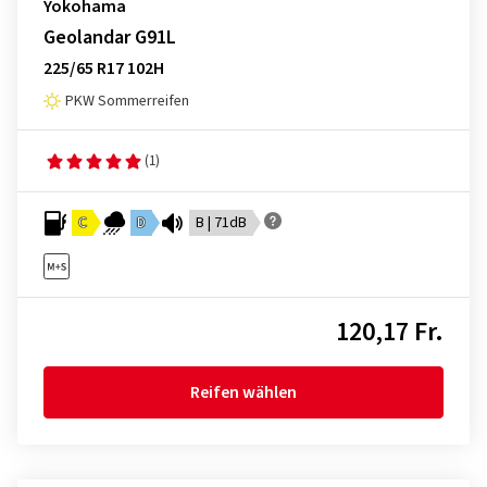
Yokohama
Geolandar G91L
225/65 R17 102H
PKW Sommerreifen
(1)
C
D
B | 71dB
120,17 Fr.
Reifen wählen