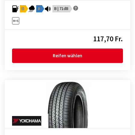
D
B
B | 71dB
117,70 Fr.
Reifen wählen