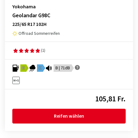
Yokohama
Geolandar G98C
225/65 R17 102H
Offroad Sommerreifen
(1)
B
C
B | 71dB
105,81 Fr.
Reifen wählen