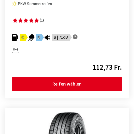
PKW Sommerreifen
(1)
C
D
B | 71dB
112,73 Fr.
Reifen wählen