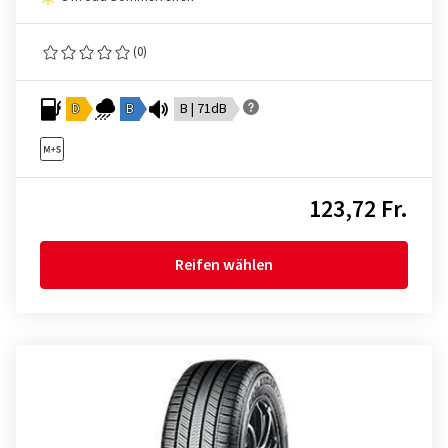
(0)
D
B
B | 71dB
123,72 Fr.
Reifen wählen