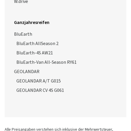
W.drive
Ganzjahresreifen
BluEarth
BluEarth AllSeason 2
BluEarth-4S AW21
BluEarth-Van All-Season RY61
GEOLANDAR
GEOLANDAR A/T G015
GEOLANDAR CV 4S G061
Alle Preisangaben verstehen sich inklusive der Mehrwertsteuer,