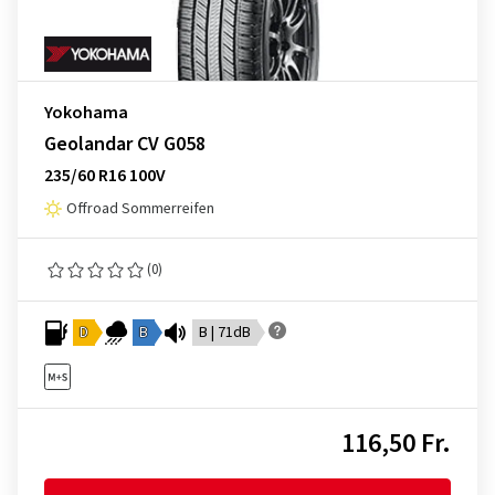
Yokohama
Geolandar CV G058
235/60 R16 100V
Offroad Sommerreifen
(0)
D
B
B | 71dB
116,50 Fr.