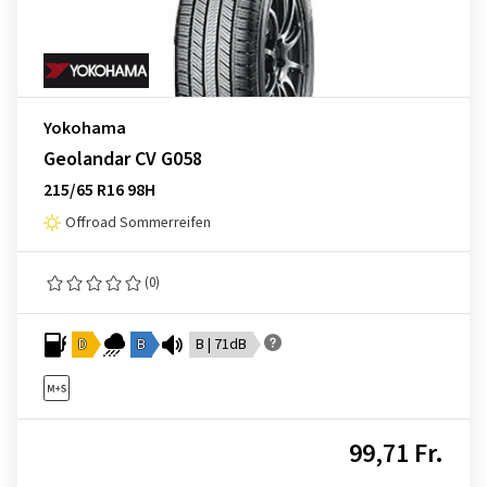
Yokohama
Geolandar CV G058
215/65 R16 98H
Offroad Sommerreifen
(0)
D
B
B | 71dB
99,71 Fr.