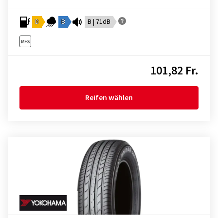
D
B
B | 71dB
101,82 Fr.
Reifen wählen