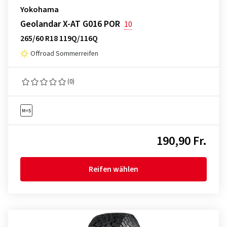
Yokohama
Geolandar X-AT G016 POR
10
265/60 R18 119Q/116Q
Offroad Sommerreifen
(0)
190,90 Fr.
Reifen wählen