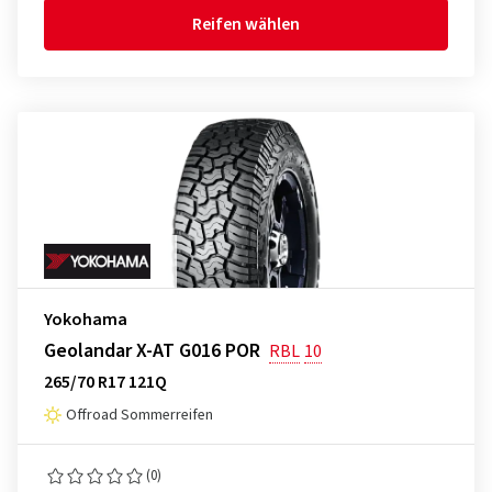
Reifen wählen
Yokohama
Geolandar X-AT G016 POR
RBL
10
265/70 R17 121Q
Offroad Sommerreifen
(0)