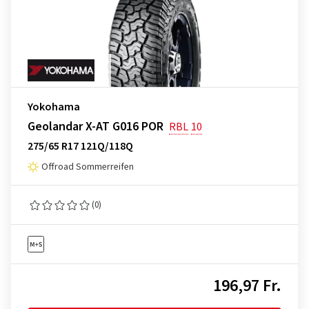
Yokohama
Geolandar X-AT G016 POR
RBL
10
275/65 R17 121Q/118Q
Offroad Sommerreifen
(0)
196,97 Fr.