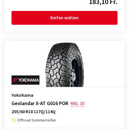
183,10 Fr.
Reifen wählen
Yokohama
Geolandar X-AT G016 POR
RBL
10
255/60 R18 117Q/114Q
Offroad Sommerreifen