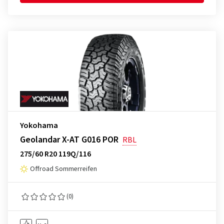
Yokohama
Geolandar X-AT G016 POR
RBL
275/60 R20 119Q/116
Offroad Sommerreifen
(0)