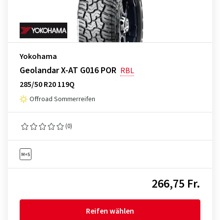
Yokohama
Geolandar X-AT G016 POR
RBL
285/50 R20 119Q
Offroad Sommerreifen
(0)
266,75 Fr.
Reifen wählen