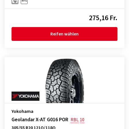
275,16 Fr.
Reifen wählen
Yokohama
Geolandar X-AT G016 POR
RBL
10
305/55 R20 121Q/118Q