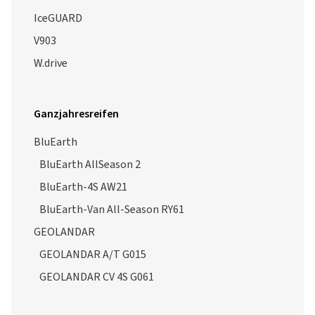
IceGUARD
V903
W.drive
Ganzjahresreifen
BluEarth
BluEarth AllSeason 2
BluEarth-4S AW21
BluEarth-Van All-Season RY61
GEOLANDAR
GEOLANDAR A/T G015
GEOLANDAR CV 4S G061