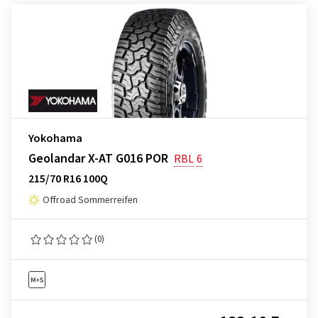
Yokohama
Geolandar X-AT G016 POR
RBL
6
215/70 R16 100Q
Offroad Sommerreifen
(0)