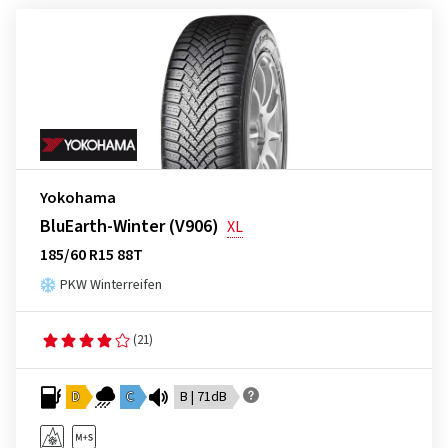
Yokohama
BluEarth-Winter (V906)
XL
185/60 R15 88T
PKW Winterreifen
(21)
D
C
B | 71dB