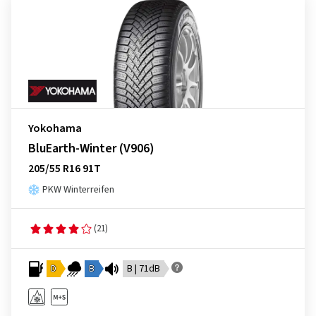
Yokohama
BluEarth-Winter (V906)
205/55 R16 91T
PKW Winterreifen
(21)
D
B
B | 71dB