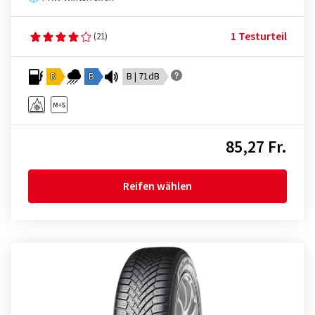
1 Testurteil
(21)
D
B
B | 71dB
85,27 Fr.
Reifen wählen