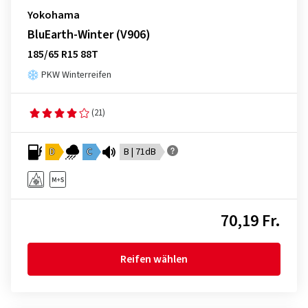
Yokohama
BluEarth-Winter (V906)
185/65 R15 88T
PKW Winterreifen
(21)
D
C
B | 71dB
70,19 Fr.
Reifen wählen