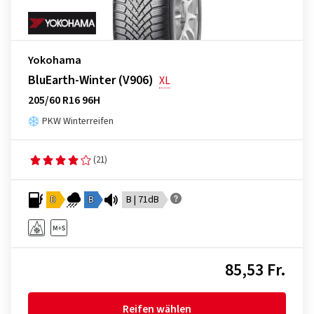
Yokohama
BluEarth-Winter (V906)
XL
205/60 R16 96H
PKW Winterreifen
(21)
D
B
B | 71dB
85,53 Fr.
Reifen wählen