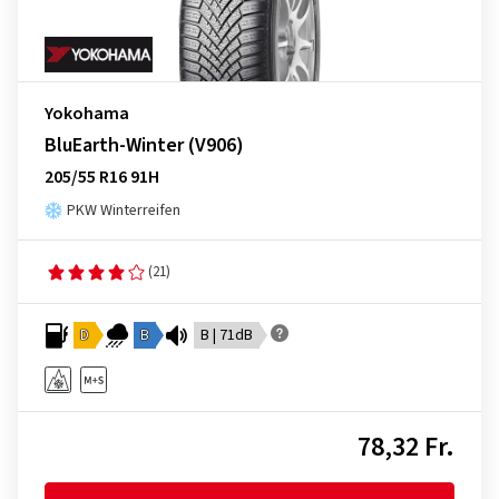
Yokohama
BluEarth-Winter (V906)
205/55 R16 91H
PKW Winterreifen
(21)
D
B
B | 71dB
78,32 Fr.