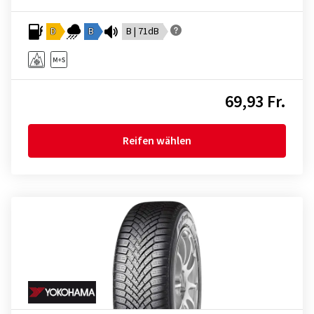
D
B
B | 71dB
69,93 Fr.
Reifen wählen