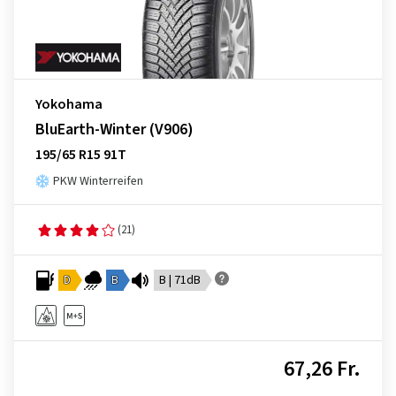
Yokohama
BluEarth-Winter (V906)
195/65 R15 91T
PKW Winterreifen
(21)
D
B
B | 71dB
67,26 Fr.