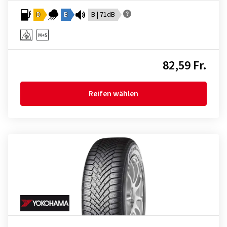
D
B
B | 71dB
82,59 Fr.
Reifen wählen