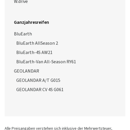
W.drive
Ganzjahresreifen
BluEarth
BluEarth AllSeason 2
BluEarth-4S AW21
BluEarth-Van All-Season RY61
GEOLANDAR
GEOLANDAR A/T G015
GEOLANDAR CV 4S G061
Alle Preisangaben verstehen sich inklusive der Mehrwertsteuer,