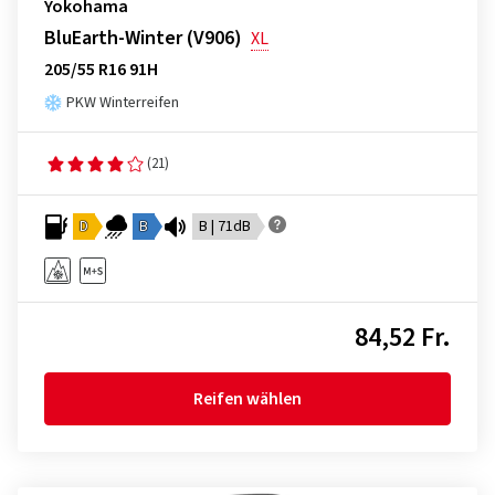
Yokohama
BluEarth-Winter (V906)
XL
205/55 R16 91H
PKW Winterreifen
(21)
D
B
B | 71dB
84,52 Fr.
Reifen wählen