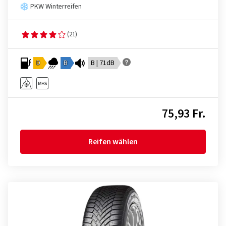
PKW Winterreifen
(21)
D
B
B | 71dB
75,93 Fr.
Reifen wählen