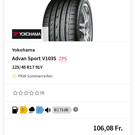
Yokohama
Advan Sport V103S
ZPS
225/45 R17 91Y
PKW Sommerreifen
(0)
D
C
B | 71dB
106,08 Fr.