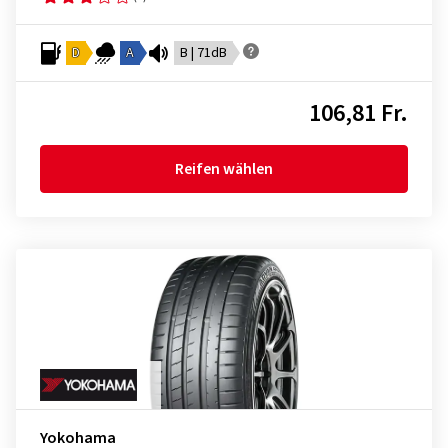
D
A
B | 71dB
106,81 Fr.
Reifen wählen
Yokohama