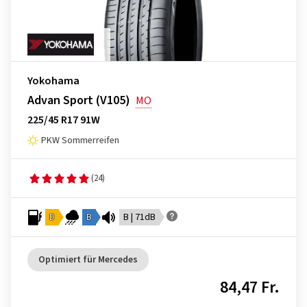
Yokohama
Advan Sport (V105)
MO
225/45 R17 91W
PKW Sommerreifen
(24)
D
B
B | 71dB
Optimiert für Mercedes
84,47 Fr.