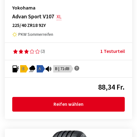
Yokohama
Advan Sport V107
XL
225/40 ZR18 92Y
PKW Sommerreifen
1 Testurteil
(2)
D
A
B | 71dB
88,34 Fr.
Reifen wählen