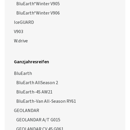
BluEarth*Winter V905
BluEarth*Winter V906
IceGUARD
V903
W.drive
Ganzjahresreifen
BluEarth
BluEarth AllSeason 2
BluEarth-4S AW21
BluEarth-Van All-Season RY61
GEOLANDAR
GEOLANDAR A/T G015
GEOLANDAR CV 4S G061