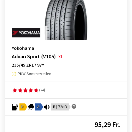
Yokohama
Advan Sport (V105)
XL
235/45 ZR17 97Y
PKW Sommerreifen
(24)
D
A
B | 72dB
95,29 Fr.