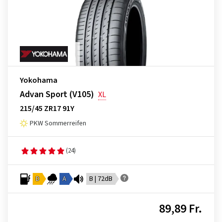
Yokohama
Advan Sport (V105)
XL
215/45 ZR17 91Y
PKW Sommerreifen
(24)
D
A
B | 72dB
89,89 Fr.