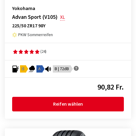
Yokohama
Advan Sport (V105)
XL
225/50 ZR17 98Y
PKW Sommerreifen
(24)
D
A
B | 72dB
90,82 Fr.
Reifen wählen