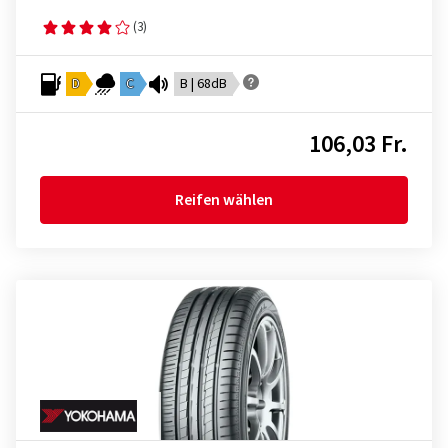
(3)
D
C
B | 68dB
106,03 Fr.
Reifen wählen