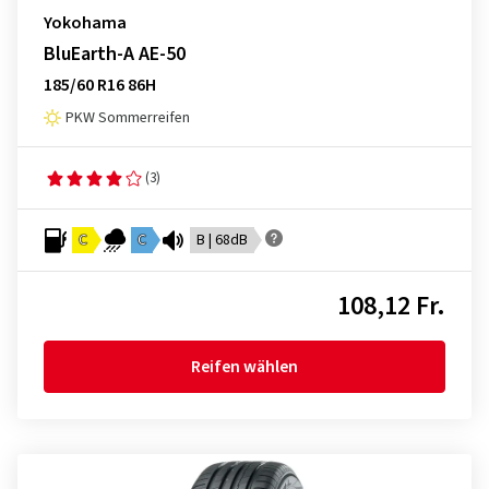
Yokohama
BluEarth-A AE-50
185/60 R16 86H
PKW Sommerreifen
(3)
C
C
B | 68dB
108,12 Fr.
Reifen wählen