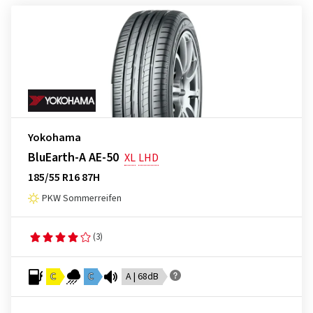
Yokohama
BluEarth-A AE-50
XL
LHD
185/55 R16 87H
PKW Sommerreifen
(3)
C
C
A | 68dB