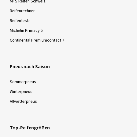
M+S Reifen Schweiz
Reifenrechner
Reifentests
Michelin Primacy 5
Continental Premiumcontact 7
Pneus nach Saison
Sommer­pneus
Winter­pneus
Allwetter­pneus
Top-Reifengrößen