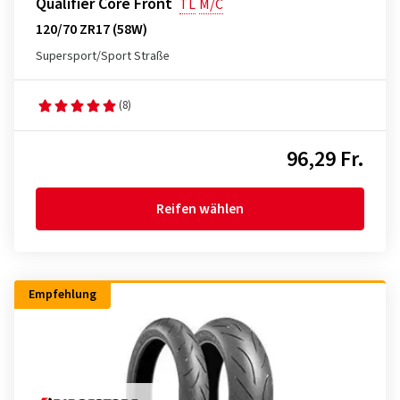
Qualifier Core Front
TL
M/C
120/70 ZR17 (58W)
Supersport/Sport Straße
(8)
96,29 Fr.
Reifen wählen
Empfehlung