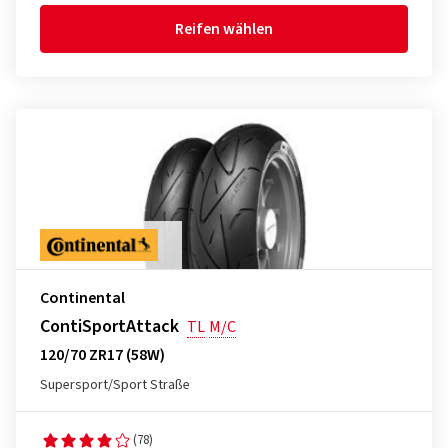
Reifen wählen
Continental
ContiSportAttack
TL
M/C
120/70 ZR17 (58W)
Supersport/Sport Straße
(78)