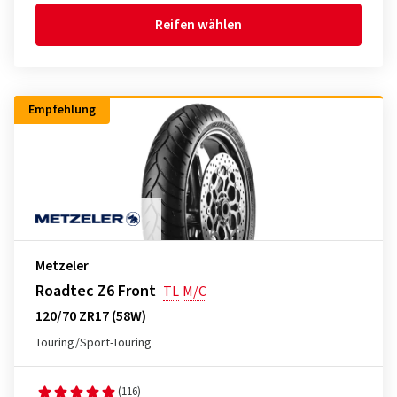
Reifen wählen
Empfehlung
Metzeler
Roadtec Z6 Front
TL
M/C
120/70 ZR17 (58W)
Touring/Sport-Touring
(116)