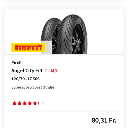
Pirelli
Angel City F/R
TL
M/C
120/70 -17 58S
Supersport/Sport Straße
(17)
80,31 Fr.