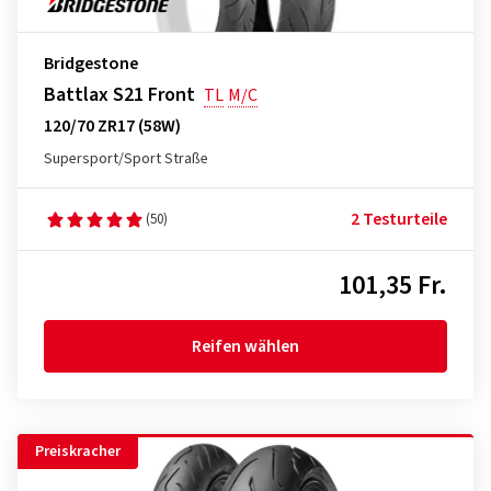
Bridgestone
Battlax S21 Front
TL
M/C
120/70 ZR17 (58W)
Supersport/Sport Straße
2 Testurteile
(50)
101,35 Fr.
Reifen wählen
Preiskracher