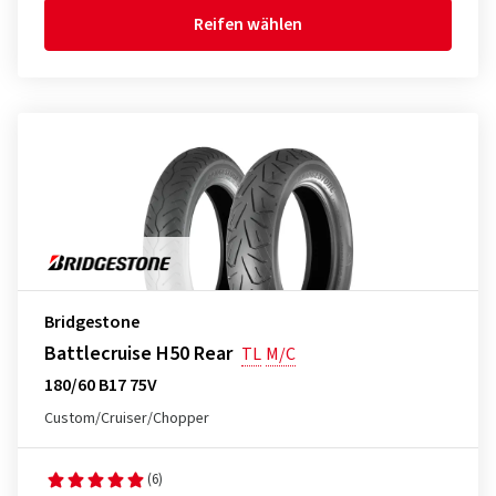
Reifen wählen
Bridgestone
Battlecruise H50 Rear
TL
M/C
180/60 B17 75V
Custom/Cruiser/Chopper
(6)